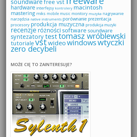
freeware
soundware
free vst
macintosh
hardware
interfejsy
kontrolery
mastering
miks
mobile music
monitory
nagrywanie
muzyka
porównanie
prezentacja
narzędzia
native instruments
produkcja muzyczna
procesory
produkcja muzyki
recenzje
różności
software
soundware
tomasz wróblewski
test
syntezatory
vst
wtyczki
windows
wideo
tutoriale
zero decybeli
MOŻE CIĘ TO ZAINTERESUJE?