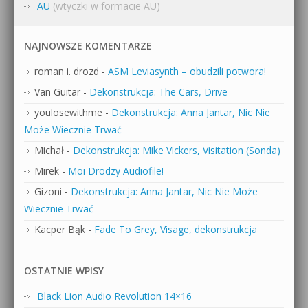
AU
(wtyczki w formacie AU)
NAJNOWSZE KOMENTARZE
roman i. drozd
-
ASM Leviasynth – obudzili potwora!
Van Guitar
-
Dekonstrukcja: The Cars, Drive
youlosewithme
-
Dekonstrukcja: Anna Jantar, Nic Nie
Może Wiecznie Trwać
Michał
-
Dekonstrukcja: Mike Vickers, Visitation (Sonda)
Mirek
-
Moi Drodzy Audiofile!
Gizoni
-
Dekonstrukcja: Anna Jantar, Nic Nie Może
Wiecznie Trwać
Kacper Bąk
-
Fade To Grey, Visage, dekonstrukcja
OSTATNIE WPISY
Black Lion Audio Revolution 14×16