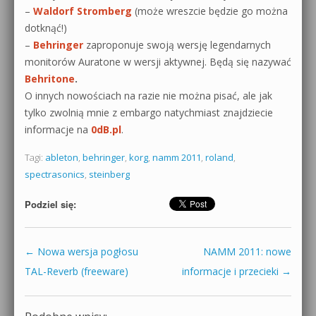
–
Waldorf Stromberg
(może wreszcie będzie go można
dotknąć!)
–
Behringer
zaproponuje swoją wersję legendarnych
monitorów Auratone w wersji aktywnej. Będą się nazywać
Behritone
.
O innych nowościach na razie nie można pisać, ale jak
tylko zwolnią mnie z embargo natychmiast znajdziecie
informacje na
0dB.pl
.
Tagi:
ableton
,
behringer
,
korg
,
namm 2011
,
roland
,
spectrasonics
,
steinberg
Podziel się:
←
Nowa wersja pogłosu
NAMM 2011: nowe
Zobacz wpisy
TAL-Reverb (freeware)
informacje i przecieki
→