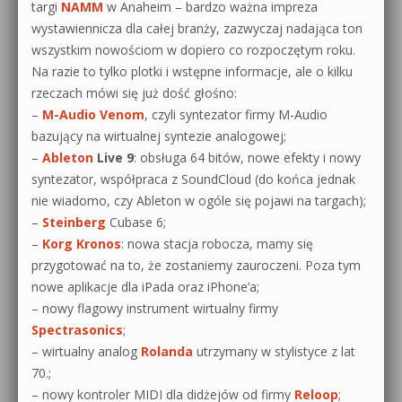
targi
NAMM
w Anaheim – bardzo ważna impreza
0dB.pl - informacje
wystawiennicza dla całej branży, zazwyczaj nadająca ton
Produkcja muzyczna od podstaw
wszystkim nowościom w dopiero co rozpoczętym roku.
Newsletter
Na razie to tylko plotki i wstępne informacje, ale o kilku
Sylenth1 od podstaw
rzeczach mówi się już dość głośno:
Materiały dla mediów
–
M-Audio Venom
, czyli syntezator firmy M-Audio
Sound Forge od podstaw
bazujący na wirtualnej syntezie analogowej;
Archiwum aktualności
–
Ableton
Live 9
: obsługa 64 bitów, nowe efekty i nowy
Dubstep z syntezatorem Massive
syntezator, współpraca z SoundCloud (do końca jednak
Polityka prywatności
nie wiadomo, czy Ableton w ogóle się pojawi na targach);
Kontakt 5 Kompendium
–
Steinberg
Cubase 6;
Regulamin
Pakiety
–
Korg Kronos
: nowa stacja robocza, mamy się
przygotować na to, że zostaniemy zauroczeni. Poza tym
Działanie sklepu internetowego
nowe aplikacje dla iPada oraz iPhone’a;
– nowy flagowy instrument wirtualny firmy
Wyszukiwanie
Spectrasonics
;
– wirtualny analog
Rolanda
utrzymany w stylistyce z lat
70.;
– nowy kontroler MIDI dla didżejów od firmy
Reloop
;