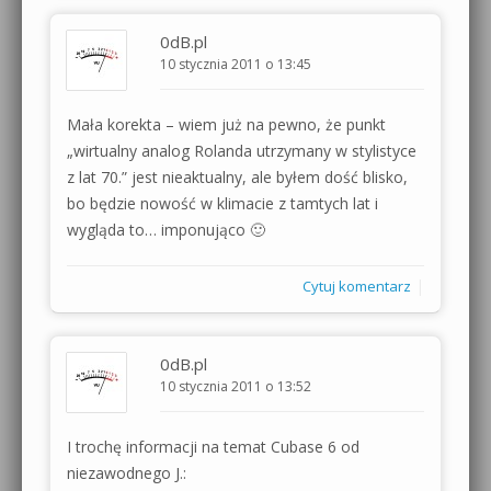
0dB.pl
10 stycznia 2011 o 13:45
Mała korekta – wiem już na pewno, że punkt
„wirtualny analog Rolanda utrzymany w stylistyce
z lat 70.” jest nieaktualny, ale byłem dość blisko,
bo będzie nowość w klimacie z tamtych lat i
wygląda to… imponująco 🙂
|
Cytuj komentarz
0dB.pl
10 stycznia 2011 o 13:52
I trochę informacji na temat Cubase 6 od
niezawodnego J.: