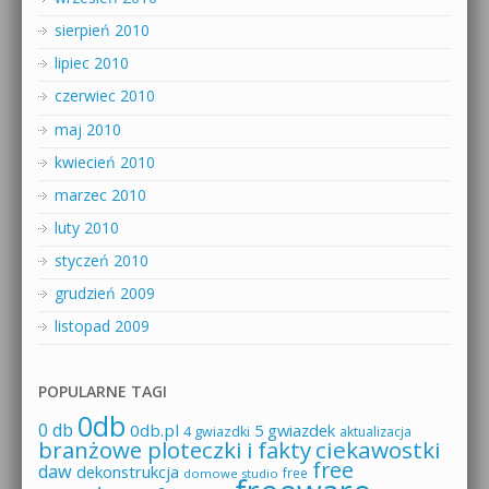
sierpień 2010
lipiec 2010
czerwiec 2010
maj 2010
kwiecień 2010
marzec 2010
luty 2010
styczeń 2010
grudzień 2009
listopad 2009
POPULARNE TAGI
0db
0 db
0db.pl
5 gwiazdek
4 gwiazdki
aktualizacja
branżowe ploteczki i fakty
ciekawostki
free
daw
dekonstrukcja
free
domowe studio