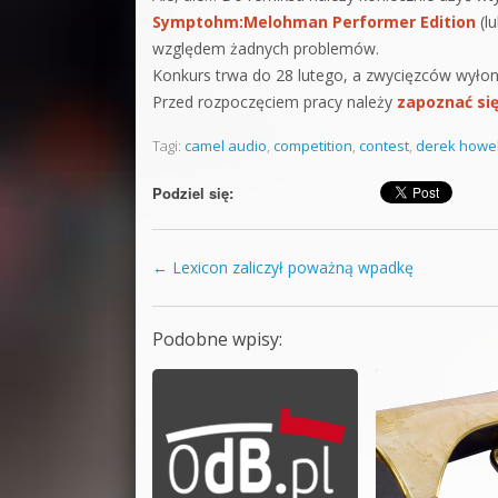
Symptohm:Melohman Performer Edition
(l
względem żadnych problemów.
Konkurs trwa do 28 lutego, a zwycięzców wyłoni
Przed rozpoczęciem pracy należy
zapoznać si
Tagi:
camel audio
,
competition
,
contest
,
derek howel
Podziel się:
←
Lexicon zaliczył poważną wpadkę
Zobacz wpisy
Podobne wpisy: