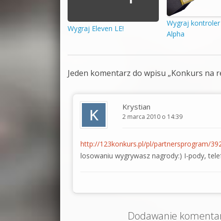
Wygraj kontroler
Wygraj Eleven LE!
Alpha
Jeden komentarz do wpisu „
Konkurs na r
Krystian
2 marca 2010 o 14:39
http://123konkurs.pl/pl/partnersprogram/39
losowaniu wygrywasz nagrody:) I-pody, tele
Dodawanie komentarz