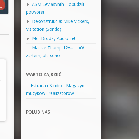
ASM Leviasynth – obudzili
potwora!
Dekonstrukcja: Mike Vickers,
Visitation (Sonda)
Moi Drodzy Audiofile!
Mackie Thump 12v4 – pół
żartem, ale serio
WARTO ZAJRZEĆ
Estrada i Studio - Magazyn
muzyków i realizatorów
POLUB NAS
|