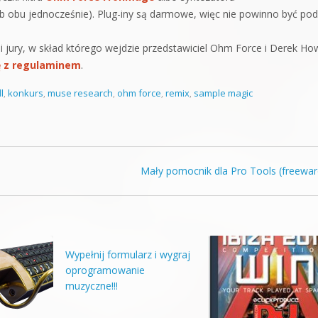
ub obu jednocześnie). Plug-iny są darmowe, więc nie powinno być po
 jury, w skład którego wejdzie przedstawiciel Ohm Force i Derek How
ę z regulaminem
.
l
,
konkurs
,
muse research
,
ohm force
,
remix
,
sample magic
Mały pomocnik dla Pro Tools (freewa
Wypełnij formularz i wygraj
oprogramowanie
muzyczne!!!