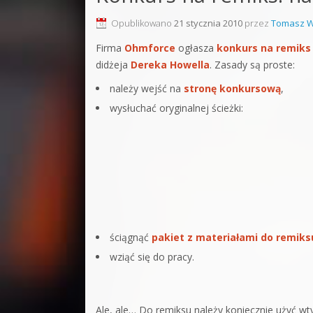
Sound F
Opublikowano
21 stycznia 2010
przez
Tomasz W
Dubstep
Firma
Ohmforce
ogłasza
konkurs na remiks
didżeja
Dereka Howella
. Zasady są proste:
Kontakt
należy wejść na
stronę konkursową
,
Pakiety
wysłuchać oryginalnej ścieżki:
ściągnąć
pakiet z materiałami do remiks
wziąć się do pracy.
Ale, ale… Do remiksu należy koniecznie użyć wtyc