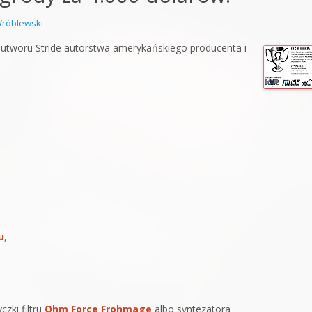
orge od podstaw
róblewski
 z syntezatorem Massive
utworu Stride autorstwa amerykańskiego producenta i
 5 Kompendium
u
,
zki filtru
Ohm Force Frohmage
albo syntezatora