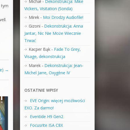
Michał
-
Dekonstrukcja: Mike
d tym
Vickers, Visitation (Sonda)
Mirek
-
Moi Drodzy Audiofile!
ell.
Gizoni
-
Dekonstrukcja: Anna
Jantar, Nic Nie Może Wiecznie
Trwać
Kacper Bąk
-
Fade To Grey,
Visage, dekonstrukcja
Marek
-
Dekonstrukcja: Jean-
re)
→
Michel Jarre, Oxygène IV
OSTATNIE WPISY
EVE Origin: więcej możliwości
EXO. Za darmo!
Eventide H9 Gen2
Focusrite ISA C8X