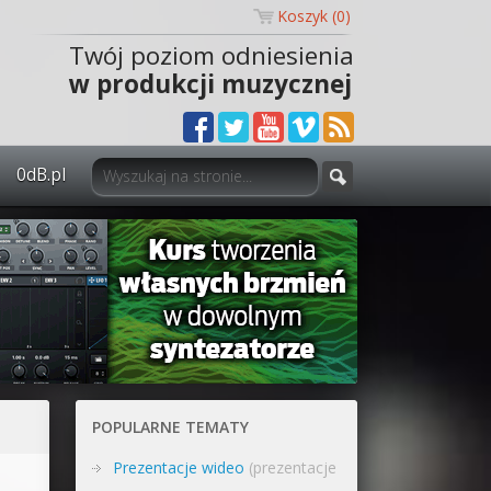
Koszyk (
0
)
Twój poziom odniesienia
w produkcji muzycznej
0dB.pl
0dB.pl - informacje
Newsletter
Materiały dla mediów
Archiwum aktualności
Polityka prywatności
POPULARNE TEMATY
Regulamin
Prezentacje wideo
(prezentacje