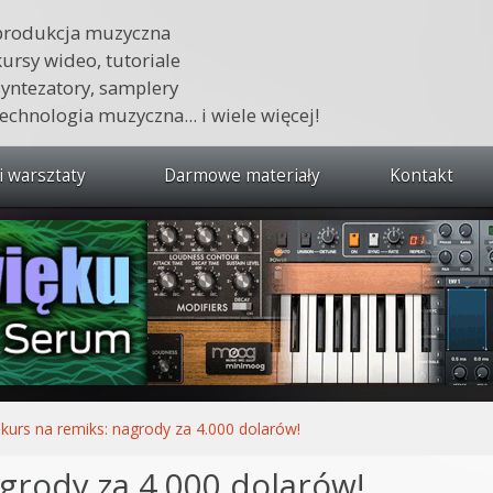
produkcja muzyczna
kursy wideo, tutoriale
syntezatory, samplery
technologia muzyczna... i wiele więcej!
i warsztaty
Darmowe materiały
Kontakt
wszystkie kursy i warsztaty
 dźwięku 🔥
ja muzyczna w praktyce
tudio od podstaw
ja muzyczna od podstaw
kurs na remiks: nagrody za 4.000 dolarów!
1 od podstaw
grody za 4.000 dolarów!