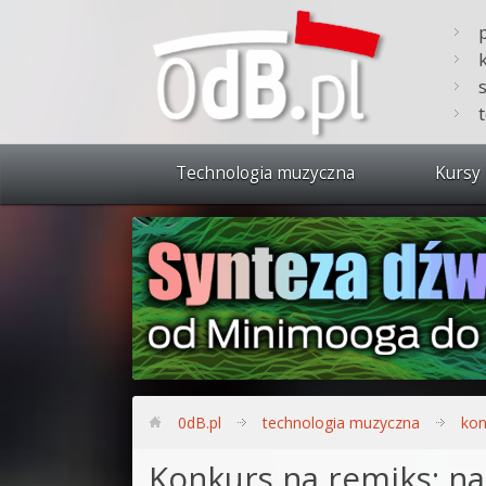
Technologia muzyczna
Kursy 
Zobacz 
Synteza
Produkc
Bitwig S
Produkc
0dB.pl
technologia muzyczna
kon
Sylenth
Konkurs na remiks: na