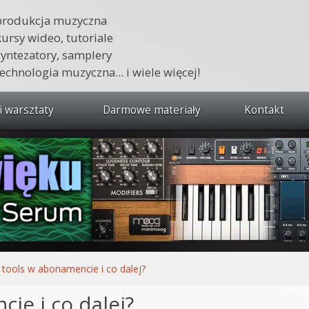
produkcja muzyczna
kursy wideo, tutoriale
syntezatory, samplery
technologia muzyczna... i wiele więcej!
i warsztaty
Darmowe materiały
Kontakt
wszystkie kursy i warsztaty
 dźwięku 🔥
ja muzyczna w praktyce
tudio od podstaw
ja muzyczna od podstaw
 tools w abonamencie i co dalej?
1 od podstaw
ie i co dalej?