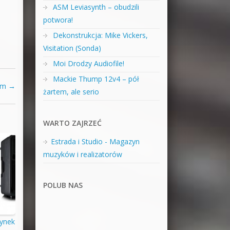
ASM Leviasynth – obudzili
potwora!
Dekonstrukcja: Mike Vickers,
Visitation (Sonda)
Moi Drodzy Audiofile!
Mackie Thump 12v4 – pół
lem
→
żartem, ale serio
WARTO ZAJRZEĆ
Estrada i Studio - Magazyn
muzyków i realizatorów
POLUB NAS
rynek