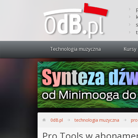
Technologia muzyczna
Kursy 
Zobacz 
Synteza
Produkc
Bitwig S
Produkc
0dB.pl
technologia muzyczna
pro
Sylenth
Pro Tools w abonamenc