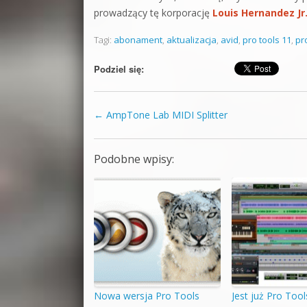
prowadzący tę korporację
Louis Hernandez Jr
Tagi:
abonament
,
aktualizacja
,
avid
,
pro tools 11
,
pr
Podziel się:
←
AmpTone Lab MIDI Splitter
Zobacz wpisy
Podobne wpisy:
Nowa wersja Pro Tools
Jest już Pro Tool