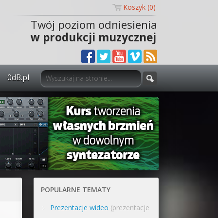
Koszyk (
0
)
Twój poziom odniesienia
w produkcji muzycznej
0dB.pl
0dB.pl - informacje
Newsletter
Materiały dla mediów
Archiwum aktualności
Polityka prywatności
POPULARNE TEMATY
Regulamin
Prezentacje wideo
(prezentacje