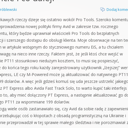
orge od podstaw
róblewski
Dodaj kome
 z syntezatorem Massive
ekawych rzeczy dzieje się ostatnio wokół Pro Tools. Szeroko koment
 wprowadzenia nowej polityki firmy Avid w zakresie tzw. rocznego
 5 Kompendium
tu, który będzie uprawniał właścicieli Pro Tools do bezpłatnych
cji i szerszego dostępu do obsługi klienta. Moje obserwacje na ten t
 w artykule wstępnym do styczniowego numeru EiS, a tu chciałem
wagę na nieco inne rzeczy. Faktem jest, że jeśli ktoś chce wejść w
ie PT11 stosunkowo niedużym kosztem, to musi się pospieszyć,
 do końca tego roku każdy zarejestrowany użytkownik „lżejszej” wers
Express, LE czy M-Powered może ją aktualizować do natywnego PT11
9 dolarów. A więc jeśli gdzieś komuś się uda jeszcze ustrzelić jakieg
 PT Express albo Avida Fast Track Solo, to warto kupić taki interfejs
o to, aby mieć dołączony PT Express, a następnie aktualizować go d
go PT11 za wspomniane 199 dolarów.
ogą wiele osób zastanawiało się, czy Avid da sobie radę z zapewnie
przebąkując coś o kłopotach z obsadą programistyczną na Ukrainie i
ie przeprowadził w tej sprawie małego śledztwa i nie porozmawiał 