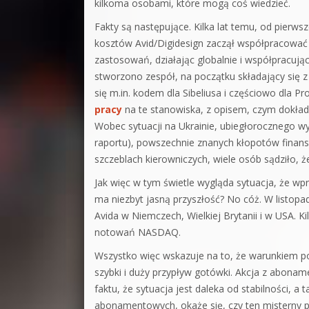
kilkoma osobami, które mogą coś wiedzieć.
Fakty są następujące. Kilka lat temu, od pierws
kosztów Avid/Digidesign zaczął współpracować
zastosowań, działając globalnie i współpracując
stworzono zespół, na początku składający się z
się m.in. kodem dla Sibeliusa i częściowo dla 
pracy
na te stanowiska, z opisem, czym dokład
Wobec sytuacji na Ukrainie, ubiegłorocznego w
raportu), powszechnie znanych kłopotów finans
szczeblach kierowniczych, wiele osób sądziło, 
Jak więc w tym świetle wygląda sytuacja, że 
ma niezbyt jasną przyszłość? No cóż. W listopa
Avida w Niemczech, Wielkiej Brytanii i w USA. 
notowań NASDAQ.
Wszystko więc wskazuje na to, że warunkiem po
szybki i duży przypływ gotówki. Akcja z abonam
faktu, że sytuacja jest daleka od stabilności, a
abonamentowych, okaże się, czy ten misterny p