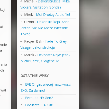
Michał
-
Dekonstrukcja: Mike
Vickers, Visitation (Sonda)
kcji
Mirek
-
Moi Drodzy Audiofile!
Gizoni
-
Dekonstrukcja: Anna
ał
Jantar, Nic Nie Może Wiecznie
y
Trwać
Kacper Bąk
-
Fade To Grey,
ienie
Visage, dekonstrukcja
na
Marek
-
Dekonstrukcja: Jean-
Michel Jarre, Oxygène IV
wania
ych
OSTATNIE WPISY
EVE Origin: więcej możliwości
ował
EXO. Za darmo!
k
Eventide H9 Gen2
Focusrite ISA C8X