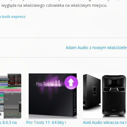
.
wygląda na właściwego człowieka na właściwym miejscu.
o tools express
Adam Audio z nowym właścicie
s 8.0.3 na
Pro Tools 11: 64 bity i
Avid Audio wkracza na 