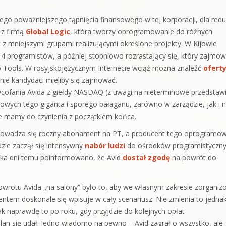
zego poważniejszego tąpnięcia finansowego w tej korporacji, dla redu
 z firmą
Global Logic
, która tworzy oprogramowanie do różnych
 z mniejszymi grupami realizującymi określone projekty. W Kijowie
 4 programistów, a później stopniowo rozrastający się, który zajmow
Pro Tools. W rosyjskojęzycznym Internecie wciąż można znaleźć
ofert
nie kandydaci mieliby się zajmować.
ycofania Avida z giełdy NASDAQ (z uwagi na nieterminowe przedstaw
owych tego giganta i sporego bałaganu, zarówno w zarządzie, jak i 
że mamy do czynienia z początkiem końca.
wprowadza się roczny abonament na PT, a producent tego oprogramo
dzie zaczął się intensywny
nabór ludzi
do ośrodków programistyczn
Kilka dni temu poinformowano, że Avid
dostał zgodę
na powrót do
wrotu Avida „na salony” było to, aby we własnym zakresie zorganiz
entem doskonale się wpisuje w cały scenariusz. Nie zmienia to jedna
 tak naprawdę to po roku, gdy przyjdzie do kolejnych opłat
lan się udał. Jedno wiadomo na pewno – Avid zagrał o wszystko, ale