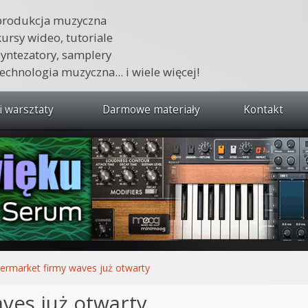
produkcja muzyczna
kursy wideo, tutoriale
syntezatory, samplery
technologia muzyczna... i wiele więcej!
i warsztaty
Darmowe materiały
Kontakt
wszystkie kursy i warsztaty
 dźwięku 🔥
ja muzyczna w praktyce
tudio od podstaw
ja muzyczna od podstaw
ermarket firmy waves już otwarty
1 od podstaw
ves już otwarty