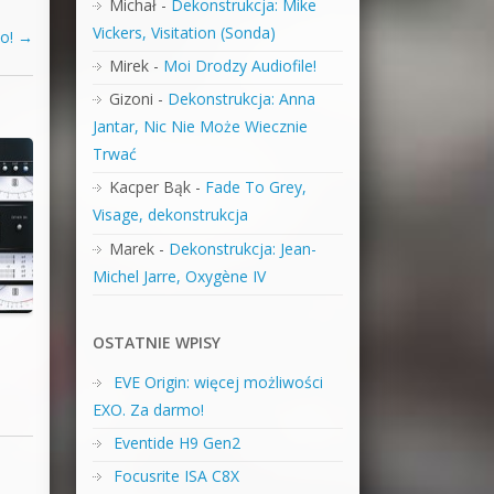
Michał
-
Dekonstrukcja: Mike
Vickers, Visitation (Sonda)
io!
→
Mirek
-
Moi Drodzy Audiofile!
Gizoni
-
Dekonstrukcja: Anna
Jantar, Nic Nie Może Wiecznie
Trwać
Kacper Bąk
-
Fade To Grey,
Visage, dekonstrukcja
Marek
-
Dekonstrukcja: Jean-
Michel Jarre, Oxygène IV
OSTATNIE WPISY
EVE Origin: więcej możliwości
EXO. Za darmo!
Eventide H9 Gen2
Focusrite ISA C8X