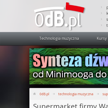
Technologia muzyczna
Kursy 
Zobacz 
Synteza
Produkc
Bitwig S
Produkc
0dB.pl
technologia muzyczna
sup
Sylenth
Supermarket firmy Wa