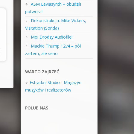
ASM Leviasynth – obudzili
potwora!
Dekonstrukcja: Mike Vickers,
Visitation (Sonda)
Moi Drodzy Audiofile!
Mackie Thump 12v4 – pół
żartem, ale serio
|
WARTO ZAJRZEĆ
Estrada i Studio - Magazyn
muzyków i realizatorów
POLUB NAS