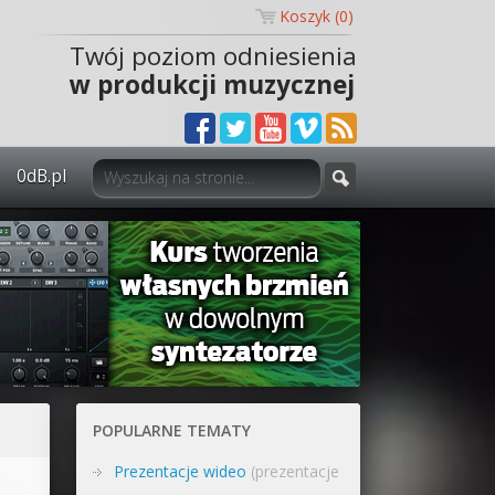
Koszyk (
0
)
Twój poziom odniesienia
w produkcji muzycznej
0dB.pl
0dB.pl - informacje
Newsletter
Materiały dla mediów
Archiwum aktualności
Polityka prywatności
POPULARNE TEMATY
Regulamin
Prezentacje wideo
(prezentacje