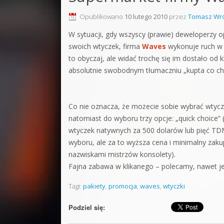
Sound F
Opublikowano
10 lutego 2010
przez
Tomasz Wró
Dubstep
W sytuacji, gdy wszyscy (prawie) deweloperzy 
swoich wtyczek, firma
Waves
wykonuje ruch w 
Kontakt
to obyczaj, ale widać trochę się im dostało od 
Pakiety
absolutnie swobodnym tłumaczniu „kupta co ch
Co nie oznacza, że możecie sobie wybrać wtyczk
natomiast do wyboru trzy opcje: „quick choice”
wtyczek natywnych za 500 dolarów lub pięć TD
wyboru, ale za to wyższa cena i minimalny zakup 
nazwiskami mistrzów konsolety).
Fajna zabawa w klikanego – polecamy, nawet jeś
Tagi:
pakiety
,
promocja
,
waves
,
wtyczki
Podziel się: