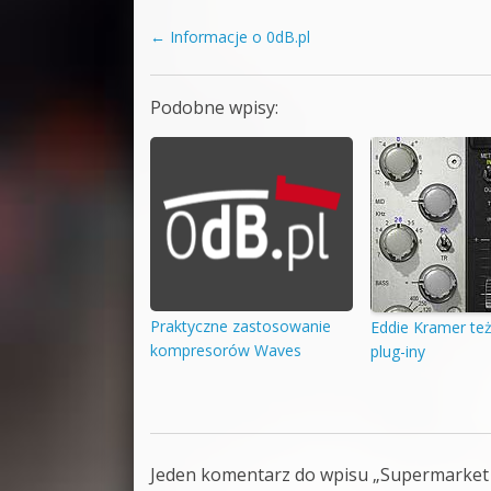
←
Informacje o 0dB.pl
Zobacz wpisy
Podobne wpisy:
Praktyczne zastosowanie
Eddie Kramer te
kompresorów Waves
plug-iny
Jeden komentarz do wpisu „
Supermarket 