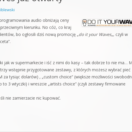
orge od podstaw
blewski
 z syntezatorem Massive
oprogramowania audio obniżają ceny
przeciwnym kierunku. No cóż, co kraj
 5 Kompendium
klientów, bo ogłosili dziś nową promocję „
do it your Waves
„, czyli w
ceta”.
i jak w supermarkecie i iść z nimi do kasy – tak dobrze to nie ma…
 (trzy wstępnie przygotowane zestawy, z których możesz wybrać pieć
M za tysiąc dolarów) , „custom choice” (większe możliwości swobod
to 3 wtyczki) i wreszcie „artists choice” (czyli zestawy firmowane
li nie zamierzacie nic kupować.