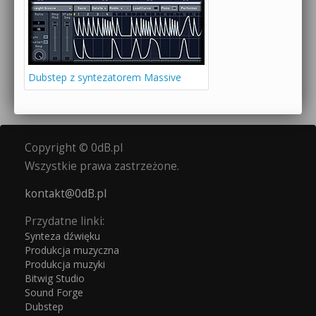
Dubstep z syntezatorem Massive
Copyright © 0dB.pl
Wszystkie prawa zastrzeżone.
kontakt@0dB.pl
Przydatne linki:
Synteza dźwięku
Produkcja muzyczna
Produkcja muzyki
Bitwig Studio
Sound Forge
Dubstep