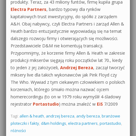
produkty. Teraz, za 43 miliony funtów, firmę kupiła grupa
Electra Partners
, bardzo typowy dla rynków
kapitałowych trust inwestycyjny, do spółki z zarządem
A&H. Obaj nabywcy, czyli Electra Partners i zarząd Allen &
Heath bardzo entuzjastycznie wypowiadają się na temat
dalszego rozwoju firmy i otwierających się możliwości.
Przedstawiciele D&M nie komentują transakcji.
Przypomnijmy, że korzenie firmy Allen & Heath w zakresie
produkcji mikserów sięgają roku początków lat 70., kiedy
to jeden z jej założycieli,
Andrzej Bereza
, zaczął tworzyć
miksery live dla takich wykonawców jak Pink Floyd czy
The Who. Wywiad z tym ciekawym człowiekiem o polskich
korzeniach, którego śmiało można nazwać ojcem
homerecordingu (to on w 1979 roku wymyślił 4-śladowy
rejestrator
Portastudio
) można znaleźć w
EiS
7/2009
Tagi:
allen & heath
,
andrzej bereza
,
andy bereza
,
branżowe
ploteczki i fakty
,
d&m holdings
,
electra partners
,
portastudio
,
różności