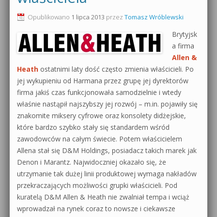
0dB.pl - informacje
Opublikowano
1 lipca 2013
przez
Tomasz Wróblewski
Produkcja muzyczna od podstaw
Brytyjsk
Newsletter
Sylenth1 od podstaw
a firma
Allen &
Materiały dla mediów
Sound Forge od podstaw
Heath
ostatnimi laty dość często zmienia właścicieli. Po
Archiwum aktualności
jej wykupieniu od Harmana przez grupę jej dyrektorów
Dubstep z syntezatorem Massive
firma jakiś czas funkcjonowała samodzielnie i wtedy
Polityka prywatności
właśnie nastąpił najszybszy jej rozwój – m.in. pojawiły się
Kontakt 5 Kompendium
znakomite miksery cyfrowe oraz konsolety didżejskie,
Regulamin
które bardzo szybko stały się standardem wśród
Pakiety
zawodowców na całym świecie. Potem właścicielem
Działanie sklepu internetowego
Allena stał się D&M Holdings, posiadacz takich marek jak
Denon i Marantz. Najwidoczniej okazało się, że
Wyszukiwanie
utrzymanie tak dużej linii produktowej wymaga nakładów
przekraczających możliwości grupki właścicieli. Pod
kuratelą D&M Allen & Heath nie zwalniał tempa i wciąż
wprowadzał na rynek coraz to nowsze i ciekawsze