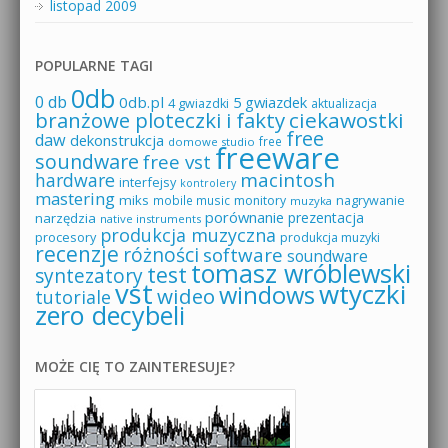
listopad 2009
POPULARNE TAGI
0db
0 db
0db.pl
5 gwiazdek
4 gwiazdki
aktualizacja
branżowe ploteczki i fakty
ciekawostki
free
daw
dekonstrukcja
free
domowe studio
freeware
soundware
free vst
macintosh
hardware
interfejsy
kontrolery
mastering
miks
mobile music
monitory
nagrywanie
muzyka
porównanie
prezentacja
narzędzia
native instruments
produkcja muzyczna
procesory
produkcja muzyki
recenzje
różności
software
soundware
tomasz wróblewski
test
syntezatory
vst
wtyczki
windows
wideo
tutoriale
zero decybeli
MOŻE CIĘ TO ZAINTERESUJE?