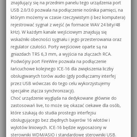
znajdujący się na przednim panelu tego urządzenia port
USB 2.0/3.0 pozwala na podłączenie nośnika pamięci, na
którym możemy w czasie rzeczywistym (i bez komputera)
rejestrować sygnał z wejść (w formacie WAV 24 bity/48
kHz). W każdym kanale wejściowym znajdują się
wskaźniki obecności sygnału i jego przesterowania oraz
regulator czułości. Porty wejściowe oparte są na
gniazdach TRS 6,3 mm, a wyjścia na złączach RCA.
Podwójny port FireWire pozwala na podłączenie
łańcuchowe kolejnego ICE-16 dla zwiększenia liczby
obsługiwanych torów audio (gdy podłączamy interfej
przez USB wówczas do tego celu wykorzystujemy
specjalne złącza synchronizacji).
Choć urządzenie wygląda na dedykowane głównie do
zastosowań live, to może się okazać ciekawe dla osób,
które szukają do studia prostego interfejsu
obsługującego bez zbędnych bajerów 16 wlotów i
wylotów liniowych. ICE-16 będzie wyposażony w
sterowniki WDM/ASIO i standardowe sterowniki USB.