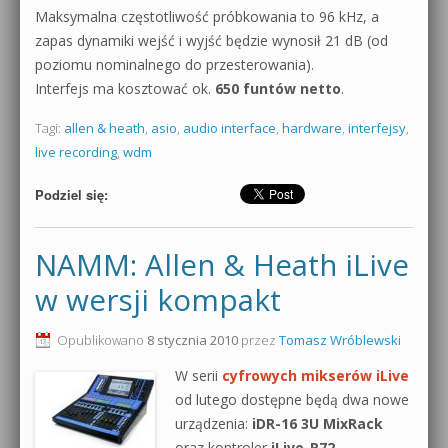
Maksymalna częstotliwość próbkowania to 96 kHz, a
zapas dynamiki wejść i wyjść będzie wynosił 21 dB (od
poziomu nominalnego do przesterowania).
Interfejs ma kosztować ok.
650 funtów netto
.
Tagi:
allen & heath
,
asio
,
audio interface
,
hardware
,
interfejsy
,
live recording
,
wdm
Podziel się:
NAMM: Allen & Heath iLive
w wersji kompakt
Opublikowano
8 stycznia 2010
przez
Tomasz Wróblewski
W serii
cyfrowych mikserów iLive
od lutego dostępne będą dwa nowe
urządzenia:
iDR-16 3U MixRack
oraz kontroler
iLive-R72