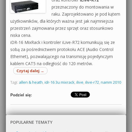
przeznaczony do montowania w
raku. Zaprojektowano je pod kątem
użytkowników, dla których ważna jest jak najmniejsza
przestrzeń zajmowana przez sprzęt oraz stosunkowo
niska cena.
iDR-16 MixRack i kontroler iLive-R72 komunikują się ze
sobą za pośrednictwem protokołu ACE (Audio Control
Ethernet), pozwalającego na transmisję pojedynczym
kablem CAT5 na odległość do 120 metrów.
Czytaj dalej
→
Tagi:
allen & heath
,
idr-16 3u mixrack
,
ilive
,
ilive-r72
,
namm 2010
Podziel się:
POPULARNE TEMATY