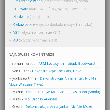
Prezentacje wideo
(prezentacje wtyczek, sampli)
Freeware
(darmowe efekty, syntezatory, sample)
Hardware
(sprzęt audio)
Ciekawostki
(wszystko dookoła muzyki i nie tylko)
VST
(wtyczki w formacie VST)
AU
(wtyczki w formacie AU)
NAJNOWSZE KOMENTARZE
roman i. drozd
-
ASM Leviasynth – obudzili potwora!
Van Guitar
-
Dekonstrukcja: The Cars, Drive
youlosewithme
-
Dekonstrukcja: Anna Jantar, Nic Nie
Może Wiecznie Trwać
Michał
-
Dekonstrukcja: Mike Vickers, Visitation (Sonda)
Mirek
-
Moi Drodzy Audiofile!
Gizoni
-
Dekonstrukcja: Anna Jantar, Nic Nie Może