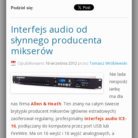
Podziel się:
Interfejs audio od
słynnego producenta
mikserów
Opublikowano
16 września 2012
przez
Tomasz Wróblewski
Nie lada
niespodz
iankę
ma dla
nas firma
Allen & Heath
. Ten znany na całym świecie
brytyjski producent mikserów (głównie estradowych)
zaoferował regularny, profesjonalny
interfejs audio ICE-
16
, podłączany do komputera przez port USB lub
FireWire. Ma on 16 wejść i 16 wyjść analogowych, a