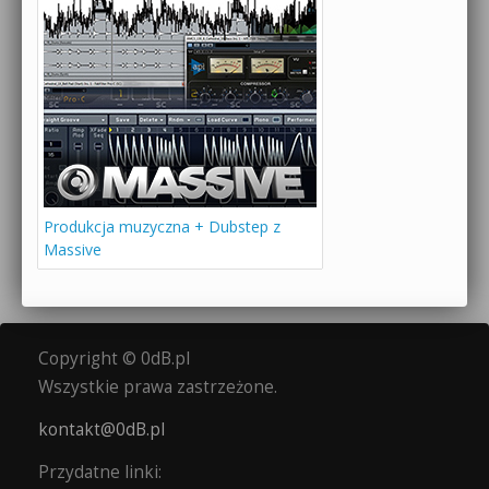
Produkcja muzyczna + Dubstep z
Massive
Copyright © 0dB.pl
Wszystkie prawa zastrzeżone.
kontakt@0dB.pl
Przydatne linki: