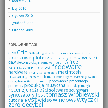
marzec 2010
luty 2010
styczeń 2010
grudzień 2009
listopad 2009
POPULARNE TAGI
0db
0 db
0db.pl
5 gwiazdek
4 gwiazdki
aktualizacja
branżowe ploteczki i fakty
ciekawostki
free
daw
dekonstrukcja
free
domowe studio
freeware
soundware
free vst
macintosh
hardware
interfejsy
kontrolery
mastering
miks
mobile music
monitory
nagrywanie
muzyka
porównanie
prezentacja
narzędzia
native instruments
produkcja muzyczna
procesory
produkcja muzyki
recenzje
różności
software
soundware
tomasz wróblewski
test
syntezatory
vst
wtyczki
windows
wideo
tutoriale
zero decybeli