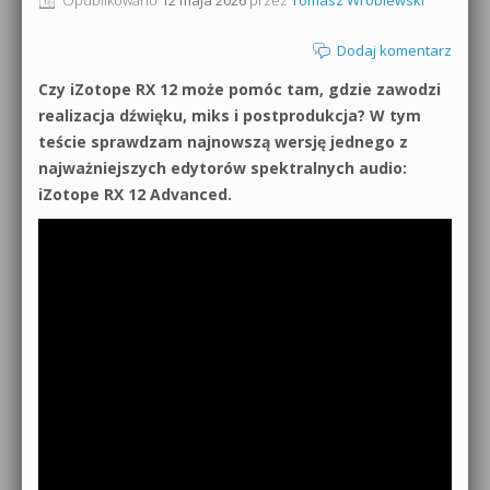
0dB.pl - informacje
Produkcja muzyczna od podstaw
Dodaj komentarz
Newsletter
Czy iZotope RX 12 może pomóc tam, gdzie zawodzi
Sylenth1 od podstaw
realizacja dźwięku, miks i postprodukcja? W tym
Materiały dla mediów
teście sprawdzam najnowszą wersję jednego z
Sound Forge od podstaw
najważniejszych edytorów spektralnych audio:
Archiwum aktualności
iZotope RX 12 Advanced.
Dubstep z syntezatorem Massive
Polityka prywatności
Kontakt 5 Kompendium
Regulamin
Pakiety
Działanie sklepu internetowego
Wyszukiwanie