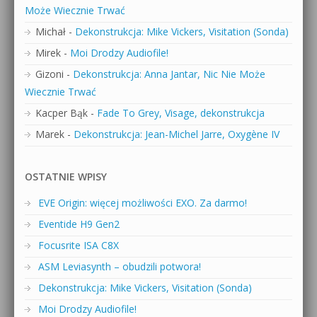
Może Wiecznie Trwać
Michał
-
Dekonstrukcja: Mike Vickers, Visitation (Sonda)
Mirek
-
Moi Drodzy Audiofile!
Gizoni
-
Dekonstrukcja: Anna Jantar, Nic Nie Może
Wiecznie Trwać
Kacper Bąk
-
Fade To Grey, Visage, dekonstrukcja
Marek
-
Dekonstrukcja: Jean-Michel Jarre, Oxygène IV
OSTATNIE WPISY
EVE Origin: więcej możliwości EXO. Za darmo!
Eventide H9 Gen2
Focusrite ISA C8X
ASM Leviasynth – obudzili potwora!
Dekonstrukcja: Mike Vickers, Visitation (Sonda)
Moi Drodzy Audiofile!