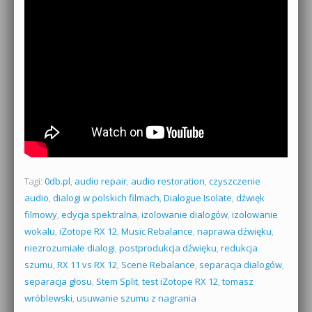
Tagi:
0db.pl
,
audio repair
,
audio restoration
,
czyszczenie
audio
,
dialogi w polskich filmach
,
Dialogue Isolate
,
dźwięk
filmowy
,
edycja spektralna
,
izolowanie dialogów
,
izolowanie
wokalu
,
iZotope RX 12
,
Music Rebalance
,
naprawa dźwięku
,
niezrozumiałe dialogi
,
postprodukcja dźwięku
,
redukcja
szumu
,
RX 11 vs RX 12
,
Scene Rebalance
,
separacja dialogów
,
separacja głosu
,
Stem Split
,
test iZotope RX 12
,
tomasz
wróblewski
,
usuwanie szumu z nagrania