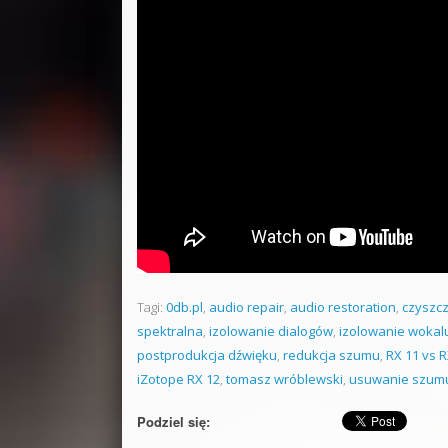
Tagi:
0db.pl
,
audio repair
,
audio restoration
,
czyszc
spektralna
,
izolowanie dialogów
,
izolowanie wokal
postprodukcja dźwięku
,
redukcja szumu
,
RX 11 vs R
iZotope RX 12
,
tomasz wróblewski
,
usuwanie szumu
Podziel się: