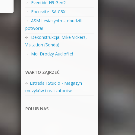
Eventide H9 Gen2
Focusrite ISA C8X
ASM Leviasynth – obudzili
potwora!
Dekonstrukcja: Mike Vickers,
Visitation (Sonda)
Moi Drodzy Audiofile!
WARTO ZAJRZEĆ
Estrada i Studio - Magazyn
muzyków i realizatorów
POLUB NAS