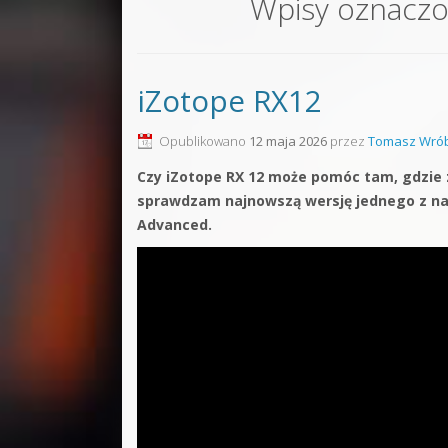
Wpisy oznacz
Sound F
Dubstep
iZotope RX12
Kontakt
Pakiety
Opublikowano
12 maja 2026
przez
Tomasz Wrób
Czy iZotope RX 12 może pomóc tam, gdzie z
sprawdzam najnowszą wersję jednego z naj
Advanced.