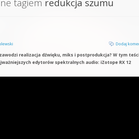
one tagiem
redukcja szumu
orge od podstaw
 z syntezatorem Massive
 5 Kompendium
lewski
Dodaj kome
awodzi realizacja dźwięku, miks i postprodukcja? W tym teśc
ważniejszych edytorów spektralnych audio: iZotope RX 12