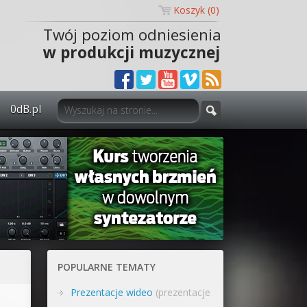
Koszyk (
0
)
Twój poziom odniesienia
w produkcji muzycznej
0dB.pl
0dB.pl - informacje
Newsletter
Materiały dla mediów
Archiwum aktualności
Polityka prywatności
POPULARNE TEMATY
Regulamin
Prezentacje wideo
(prezentacje