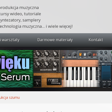
produkcja muzyczna
kursy wideo, tutoriale
syntezatory, samplery
technologia muzyczna... i wiele więcej!
i warsztaty
Darmowe materiały
Kontakt
wszystkie kursy i warsztaty
 dźwięku 🔥
ja muzyczna w praktyce
tudio od podstaw
ja muzyczna od podstaw
ukcja szumu
1 od podstaw