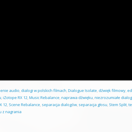
zenie audio
,
dialogi w polskich filmach
,
Dialogue Isolate
,
dźwięk filmowy
,
ed
u
,
iZotope RX 12
,
Music Rebalance
,
naprawa dźwięku
,
niezrozumiałe dialog
X 12
,
Scene Rebalance
,
separacja dialogów
,
separacja głosu
,
Stem Split
,
te
 z nagrania