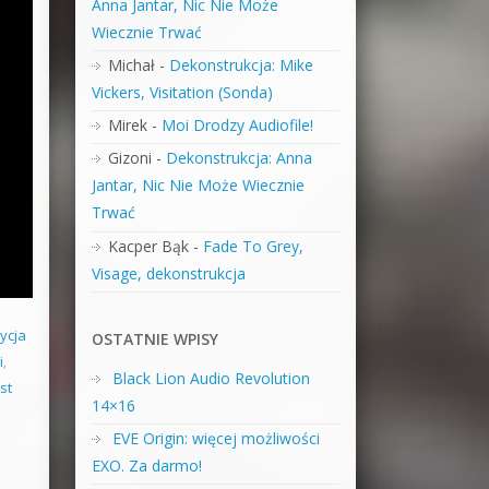
Anna Jantar, Nic Nie Może
Wiecznie Trwać
Michał
-
Dekonstrukcja: Mike
Vickers, Visitation (Sonda)
Mirek
-
Moi Drodzy Audiofile!
Gizoni
-
Dekonstrukcja: Anna
Jantar, Nic Nie Może Wiecznie
Trwać
Kacper Bąk
-
Fade To Grey,
Visage, dekonstrukcja
ycja
OSTATNIE WPISY
i
,
Black Lion Audio Revolution
st
14×16
EVE Origin: więcej możliwości
EXO. Za darmo!