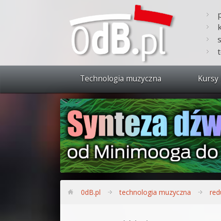
Technologia muzyczna
Kursy 
Zobacz 
Synteza
Produkc
Bitwig S
Produkc
0dB.pl
technologia muzyczna
red
Sylenth