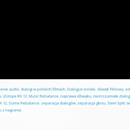
zenie audio
,
dialogi w polskich filmach
,
Dialogue Isolate
,
dźwięk filmowy
,
ed
u
,
iZotope RX 12
,
Music Rebalance
,
naprawa dźwięku
,
niezrozumiałe dialog
X 12
,
Scene Rebalance
,
separacja dialogów
,
separacja głosu
,
Stem Split
,
te
 z nagrania