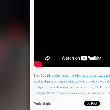
Tagi:
0db.pl
,
audio repair
,
audio restoration
,
czyszc
spektralna
,
izolowanie dialogów
,
izolowanie wokal
postprodukcja dźwięku
,
redukcja szumu
,
RX 11 vs R
iZotope RX 12
,
tomasz wróblewski
,
usuwanie szumu
Podziel się: