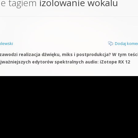
ne tagiem
izolowanie wokalu
orge od podstaw
 z syntezatorem Massive
 5 Kompendium
lewski
Dodaj kome
awodzi realizacja dźwięku, miks i postprodukcja? W tym teśc
ważniejszych edytorów spektralnych audio: iZotope RX 12