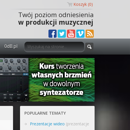
Koszyk (
0
)
Twój poziom odniesienia
w produkcji muzycznej
0dB.pl
0dB.pl - informacje
Newsletter
Materiały dla mediów
Archiwum aktualności
Polityka prywatności
POPULARNE TEMATY
Regulamin
Prezentacje wideo
(prezentacje