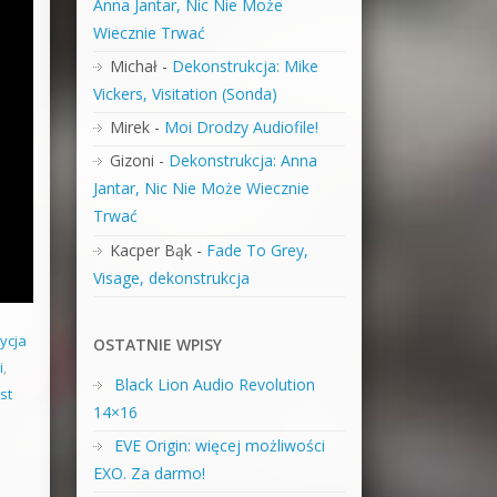
Anna Jantar, Nic Nie Może
Wiecznie Trwać
Michał
-
Dekonstrukcja: Mike
Vickers, Visitation (Sonda)
Mirek
-
Moi Drodzy Audiofile!
Gizoni
-
Dekonstrukcja: Anna
Jantar, Nic Nie Może Wiecznie
Trwać
Kacper Bąk
-
Fade To Grey,
Visage, dekonstrukcja
ycja
OSTATNIE WPISY
i
,
Black Lion Audio Revolution
st
14×16
EVE Origin: więcej możliwości
EXO. Za darmo!