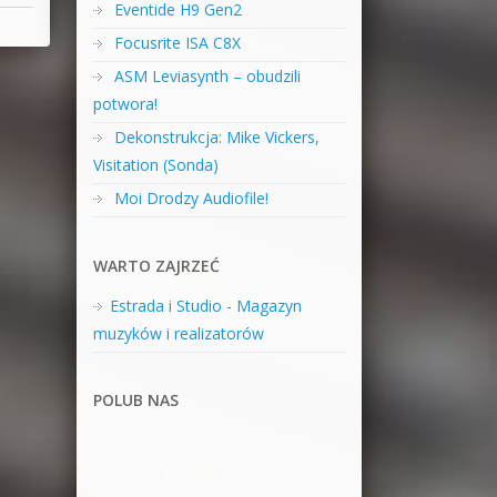
Eventide H9 Gen2
Focusrite ISA C8X
ASM Leviasynth – obudzili
potwora!
Dekonstrukcja: Mike Vickers,
Visitation (Sonda)
Moi Drodzy Audiofile!
WARTO ZAJRZEĆ
Estrada i Studio - Magazyn
muzyków i realizatorów
POLUB NAS