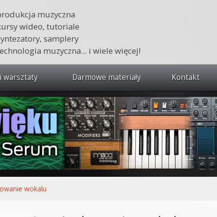
produkcja muzyczna
kursy wideo, tutoriale
syntezatory, samplery
technologia muzyczna... i wiele więcej!
i warsztaty
Darmowe materiały
Kontakt
wszystkie kursy i warsztaty
 dźwięku 🔥
ja muzyczna w praktyce
tudio od podstaw
ja muzyczna od podstaw
lowanie wokalu
1 od podstaw