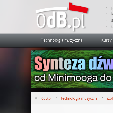
Technologia muzyczna
Kursy 
Zobacz 
Synteza
Produkc
Bitwig S
Produkc
0dB.pl
technologia muzyczna
izo
Sylenth