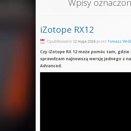
Wpisy oznaczo
Sound F
Dubstep
iZotope RX12
Kontakt
Pakiety
Opublikowano
12 maja 2026
przez
Tomasz Wrób
Czy iZotope RX 12 może pomóc tam, gdzie z
sprawdzam najnowszą wersję jednego z naj
Advanced.