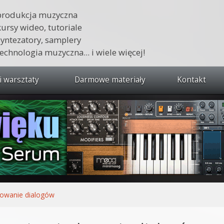
produkcja muzyczna
kursy wideo, tutoriale
syntezatory, samplery
technologia muzyczna... i wiele więcej!
i warsztaty
Darmowe materiały
Kontakt
wszystkie kursy i warsztaty
 dźwięku 🔥
ja muzyczna w praktyce
tudio od podstaw
ja muzyczna od podstaw
lowanie dialogów
1 od podstaw