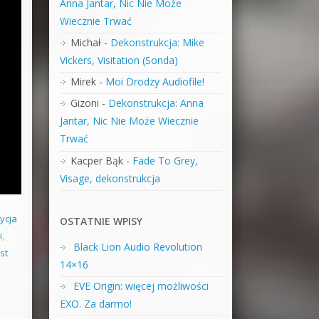
Anna Jantar, Nic Nie Może
Wiecznie Trwać
Michał
-
Dekonstrukcja: Mike
Vickers, Visitation (Sonda)
Mirek
-
Moi Drodzy Audiofile!
Gizoni
-
Dekonstrukcja: Anna
Jantar, Nic Nie Może Wiecznie
Trwać
Kacper Bąk
-
Fade To Grey,
Visage, dekonstrukcja
ycja
OSTATNIE WPISY
i
,
Black Lion Audio Revolution
st
14×16
EVE Origin: więcej możliwości
EXO. Za darmo!