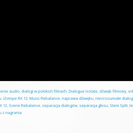
zenie audio
,
dialogi w polskich filmach
,
Dialogue Isolate
,
dźwięk filmowy
,
ed
u
,
iZotope RX 12
,
Music Rebalance
,
naprawa dźwięku
,
niezrozumiałe dialog
X 12
,
Scene Rebalance
,
separacja dialogów
,
separacja głosu
,
Stem Split
,
te
 z nagrania