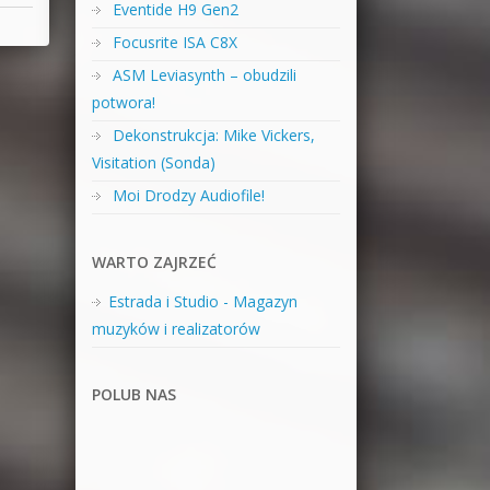
Eventide H9 Gen2
Focusrite ISA C8X
ASM Leviasynth – obudzili
potwora!
Dekonstrukcja: Mike Vickers,
Visitation (Sonda)
Moi Drodzy Audiofile!
WARTO ZAJRZEĆ
Estrada i Studio - Magazyn
muzyków i realizatorów
POLUB NAS