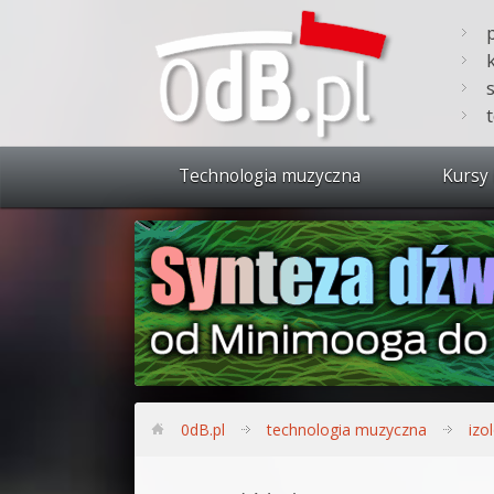
Technologia muzyczna
Kursy 
Zobacz 
Synteza
Produkc
Bitwig S
Produkc
0dB.pl
technologia muzyczna
izo
Sylenth