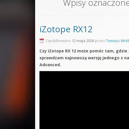
Wpisy oznaczon
Sound F
Dubstep
iZotope RX12
Kontakt
Pakiety
Opublikowano
12 maja 2026
przez
Tomasz Wrób
Czy iZotope RX 12 może pomóc tam, gdzie z
sprawdzam najnowszą wersję jednego z naj
Advanced.