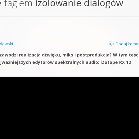
e tagiem
izolowanie dialogów
orge od podstaw
 z syntezatorem Massive
 5 Kompendium
lewski
Dodaj kome
awodzi realizacja dźwięku, miks i postprodukcja? W tym teśc
ważniejszych edytorów spektralnych audio: iZotope RX 12