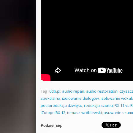
Tagi:
0db.pl
,
audio repair
,
audio restoration
,
czyszc
spektralna
,
izolowanie dialogów
,
izolowanie wokal
postprodukcja dźwięku
,
redukcja szumu
,
RX 11 vs R
iZotope RX 12
,
tomasz wróblewski
,
usuwanie szumu
Podziel się: