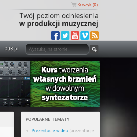
Koszyk (
0
)
Twój poziom odniesienia
w produkcji muzycznej
0dB.pl
0dB.pl - informacje
Newsletter
Materiały dla mediów
Archiwum aktualności
Polityka prywatności
POPULARNE TEMATY
Regulamin
Prezentacje wideo
(prezentacje