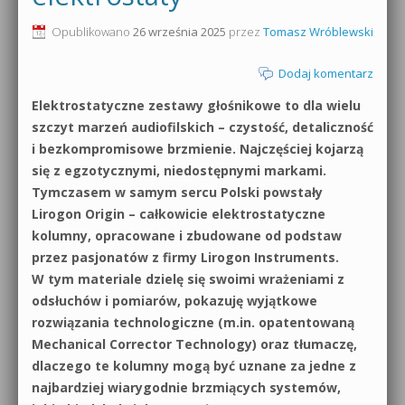
0dB.pl - informacje
Opublikowano
26 września 2025
przez
Tomasz Wróblewski
Produkcja muzyczna od podstaw
Newsletter
Dodaj komentarz
Sylenth1 od podstaw
Elektrostatyczne zestawy głośnikowe to dla wielu
Materiały dla mediów
Sound Forge od podstaw
szczyt marzeń audiofilskich – czystość, detaliczność
Archiwum aktualności
i bezkompromisowe brzmienie. Najczęściej kojarzą
Dubstep z syntezatorem Massive
się z egzotycznymi, niedostępnymi markami.
Polityka prywatności
Tymczasem w samym sercu Polski powstały
Kontakt 5 Kompendium
Lirogon Origin – całkowicie elektrostatyczne
Regulamin
kolumny, opracowane i zbudowane od podstaw
Pakiety
przez pasjonatów z firmy Lirogon Instruments.
Działanie sklepu internetowego
W tym materiale dzielę się swoimi wrażeniami z
odsłuchów i pomiarów, pokazuję wyjątkowe
Wyszukiwanie
rozwiązania technologiczne (m.in. opatentowaną
Mechanical Corrector Technology) oraz tłumaczę,
dlaczego te kolumny mogą być uznane za jedne z
najbardziej wiarygodnie brzmiących systemów,