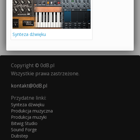
Synteza dźwięku
Copyright © 0dB.pl
Wszystkie prawa zastrzeżone.
kontakt@0dB.pl
Przydatne linki:
Synteza dźwięku
Produkcja muzyczna
Produkcja muzyki
Bitwig Studio
Sound Forge
Dubstep