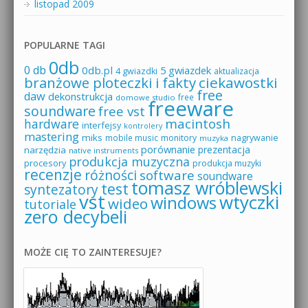
listopad 2009
POPULARNE TAGI
0db
0 db
0db.pl
5 gwiazdek
4 gwiazdki
aktualizacja
branżowe ploteczki i fakty
ciekawostki
free
daw
dekonstrukcja
free
domowe studio
freeware
soundware
free vst
macintosh
hardware
interfejsy
kontrolery
mastering
miks
mobile music
monitory
nagrywanie
muzyka
porównanie
prezentacja
narzędzia
native instruments
produkcja muzyczna
procesory
produkcja muzyki
recenzje
różności
software
soundware
tomasz wróblewski
test
syntezatory
vst
wtyczki
windows
wideo
tutoriale
zero decybeli
MOŻE CIĘ TO ZAINTERESUJE?