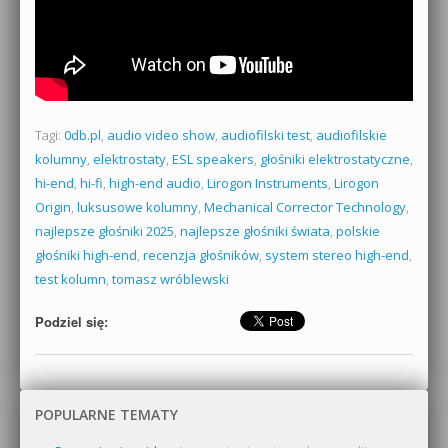
Tagi:
0db.pl
,
audio video show
,
audiofilski test
,
audiofilskie
kolumny
,
elektrostaty
,
ESL speakers
,
głośniki elektrostatyczne
,
hi-end
,
hi-fi
,
high-end audio
,
Lirogon Instruments
,
Lirogon
Origin
,
luksusowe kolumny
,
Mechanical Corrector Technology
,
najlepsze głośniki 2025
,
najlepsze głośniki świata
,
polskie
głośniki high-end
,
recenzja głośników
,
system stereo high-end
,
test kolumn
,
tomasz wróblewski
Podziel się:
POPULARNE TEMATY