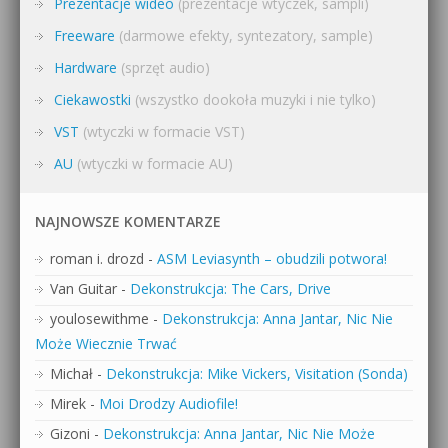
Prezentacje wideo
(prezentacje wtyczek, sampli)
Freeware
(darmowe efekty, syntezatory, sample)
Hardware
(sprzęt audio)
Ciekawostki
(wszystko dookoła muzyki i nie tylko)
VST
(wtyczki w formacie VST)
AU
(wtyczki w formacie AU)
NAJNOWSZE KOMENTARZE
roman i. drozd
-
ASM Leviasynth – obudzili potwora!
Van Guitar
-
Dekonstrukcja: The Cars, Drive
youlosewithme
-
Dekonstrukcja: Anna Jantar, Nic Nie
Może Wiecznie Trwać
Michał
-
Dekonstrukcja: Mike Vickers, Visitation (Sonda)
Mirek
-
Moi Drodzy Audiofile!
Gizoni
-
Dekonstrukcja: Anna Jantar, Nic Nie Może