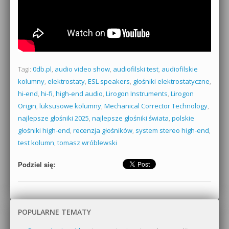
Tagi:
0db.pl
,
audio video show
,
audiofilski test
,
audiofilskie
kolumny
,
elektrostaty
,
ESL speakers
,
głośniki elektrostatyczne
,
hi-end
,
hi-fi
,
high-end audio
,
Lirogon Instruments
,
Lirogon
Origin
,
luksusowe kolumny
,
Mechanical Corrector Technology
,
najlepsze głośniki 2025
,
najlepsze głośniki świata
,
polskie
głośniki high-end
,
recenzja głośników
,
system stereo high-end
,
test kolumn
,
tomasz wróblewski
Podziel się:
POPULARNE TEMATY