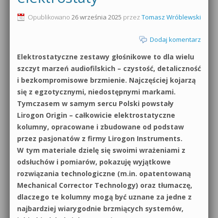
0dB.pl - informacje
Opublikowano
26 września 2025
przez
Tomasz Wróblewski
Produkcja muzyczna od podstaw
Newsletter
Dodaj komentarz
Sylenth1 od podstaw
Elektrostatyczne zestawy głośnikowe to dla wielu
Materiały dla mediów
Sound Forge od podstaw
szczyt marzeń audiofilskich – czystość, detaliczność
Archiwum aktualności
i bezkompromisowe brzmienie. Najczęściej kojarzą
Dubstep z syntezatorem Massive
się z egzotycznymi, niedostępnymi markami.
Polityka prywatności
Tymczasem w samym sercu Polski powstały
Kontakt 5 Kompendium
Lirogon Origin – całkowicie elektrostatyczne
Regulamin
kolumny, opracowane i zbudowane od podstaw
Pakiety
przez pasjonatów z firmy Lirogon Instruments.
Działanie sklepu internetowego
W tym materiale dzielę się swoimi wrażeniami z
odsłuchów i pomiarów, pokazuję wyjątkowe
Wyszukiwanie
rozwiązania technologiczne (m.in. opatentowaną
Mechanical Corrector Technology) oraz tłumaczę,
dlaczego te kolumny mogą być uznane za jedne z
najbardziej wiarygodnie brzmiących systemów,