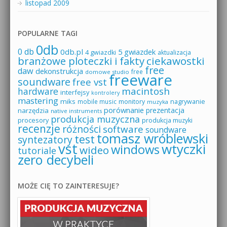
listopad 2009
POPULARNE TAGI
0db
0 db
0db.pl
5 gwiazdek
4 gwiazdki
aktualizacja
branżowe ploteczki i fakty
ciekawostki
free
daw
dekonstrukcja
free
domowe studio
freeware
soundware
free vst
macintosh
hardware
interfejsy
kontrolery
mastering
miks
mobile music
monitory
nagrywanie
muzyka
porównanie
prezentacja
narzędzia
native instruments
produkcja muzyczna
procesory
produkcja muzyki
recenzje
różności
software
soundware
tomasz wróblewski
test
syntezatory
vst
wtyczki
windows
wideo
tutoriale
zero decybeli
MOŻE CIĘ TO ZAINTERESUJE?