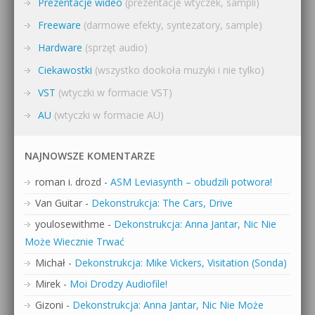
Prezentacje wideo
(prezentacje wtyczek, sampli)
Freeware
(darmowe efekty, syntezatory, sample)
Hardware
(sprzęt audio)
Ciekawostki
(wszystko dookoła muzyki i nie tylko)
VST
(wtyczki w formacie VST)
AU
(wtyczki w formacie AU)
NAJNOWSZE KOMENTARZE
roman i. drozd
-
ASM Leviasynth – obudzili potwora!
Van Guitar
-
Dekonstrukcja: The Cars, Drive
youlosewithme
-
Dekonstrukcja: Anna Jantar, Nic Nie
Może Wiecznie Trwać
Michał
-
Dekonstrukcja: Mike Vickers, Visitation (Sonda)
Mirek
-
Moi Drodzy Audiofile!
Gizoni
-
Dekonstrukcja: Anna Jantar, Nic Nie Może