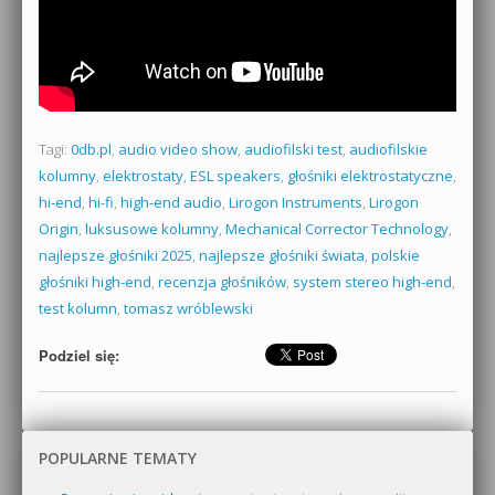
Tagi:
0db.pl
,
audio video show
,
audiofilski test
,
audiofilskie
kolumny
,
elektrostaty
,
ESL speakers
,
głośniki elektrostatyczne
,
hi-end
,
hi-fi
,
high-end audio
,
Lirogon Instruments
,
Lirogon
Origin
,
luksusowe kolumny
,
Mechanical Corrector Technology
,
najlepsze głośniki 2025
,
najlepsze głośniki świata
,
polskie
głośniki high-end
,
recenzja głośników
,
system stereo high-end
,
test kolumn
,
tomasz wróblewski
Podziel się:
POPULARNE TEMATY