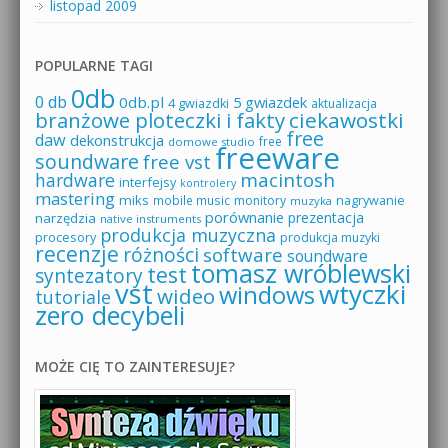
listopad 2009
POPULARNE TAGI
0db
0 db
0db.pl
5 gwiazdek
4 gwiazdki
aktualizacja
branżowe ploteczki i fakty
ciekawostki
free
daw
dekonstrukcja
free
domowe studio
freeware
soundware
free vst
macintosh
hardware
interfejsy
kontrolery
mastering
miks
mobile music
monitory
nagrywanie
muzyka
porównanie
prezentacja
narzędzia
native instruments
produkcja muzyczna
procesory
produkcja muzyki
recenzje
różności
software
soundware
tomasz wróblewski
test
syntezatory
vst
wtyczki
windows
wideo
tutoriale
zero decybeli
MOŻE CIĘ TO ZAINTERESUJE?