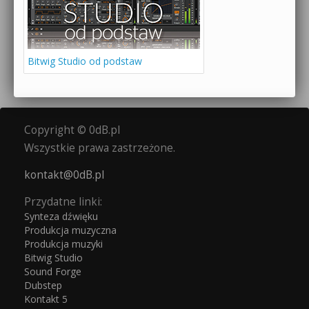
Bitwig Studio od podstaw
Copyright © 0dB.pl
Wszystkie prawa zastrzeżone.
kontakt@0dB.pl
Przydatne linki:
Synteza dźwięku
Produkcja muzyczna
Produkcja muzyki
Bitwig Studio
Sound Forge
Dubstep
Kontakt 5