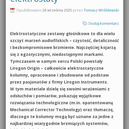
0dB.pl - informacje
Opublikowano
26 września 2025
przez
Tomasz Wróblewski
Produkcja muzyczna od podstaw
Newsletter
Dodaj komentarz
Sylenth1 od podstaw
Elektrostatyczne zestawy głośnikowe to dla wielu
Materiały dla mediów
Sound Forge od podstaw
szczyt marzeń audiofilskich – czystość, detaliczność
Archiwum aktualności
i bezkompromisowe brzmienie. Najczęściej kojarzą
Dubstep z syntezatorem Massive
się z egzotycznymi, niedostępnymi markami.
Polityka prywatności
Tymczasem w samym sercu Polski powstały
Kontakt 5 Kompendium
Lirogon Origin – całkowicie elektrostatyczne
Regulamin
kolumny, opracowane i zbudowane od podstaw
Pakiety
przez pasjonatów z firmy Lirogon Instruments.
Działanie sklepu internetowego
W tym materiale dzielę się swoimi wrażeniami z
odsłuchów i pomiarów, pokazuję wyjątkowe
Wyszukiwanie
rozwiązania technologiczne (m.in. opatentowaną
Mechanical Corrector Technology) oraz tłumaczę,
dlaczego te kolumny mogą być uznane za jedne z
najbardziej wiarygodnie brzmiących systemów,