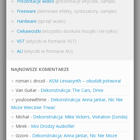
Prezentacje wideo
(prezentacje wtyczek, sampli)
Freeware
(darmowe efekty, syntezatory, sample)
Hardware
(sprzęt audio)
Ciekawostki
(wszystko dookoła muzyki i nie tylko)
VST
(wtyczki w formacie VST)
AU
(wtyczki w formacie AU)
NAJNOWSZE KOMENTARZE
roman i. drozd
-
ASM Leviasynth – obudzili potwora!
Van Guitar
-
Dekonstrukcja: The Cars, Drive
youlosewithme
-
Dekonstrukcja: Anna Jantar, Nic Nie
Może Wiecznie Trwać
Michał
-
Dekonstrukcja: Mike Vickers, Visitation (Sonda)
Mirek
-
Moi Drodzy Audiofile!
Gizoni
-
Dekonstrukcja: Anna Jantar, Nic Nie Może