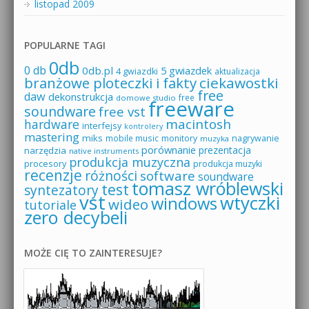
listopad 2009
POPULARNE TAGI
0db
0 db
0db.pl
5 gwiazdek
4 gwiazdki
aktualizacja
branżowe ploteczki i fakty
ciekawostki
free
daw
dekonstrukcja
free
domowe studio
freeware
soundware
free vst
macintosh
hardware
interfejsy
kontrolery
mastering
miks
mobile music
monitory
nagrywanie
muzyka
porównanie
prezentacja
narzędzia
native instruments
produkcja muzyczna
procesory
produkcja muzyki
recenzje
różności
software
soundware
tomasz wróblewski
test
syntezatory
vst
wtyczki
windows
wideo
tutoriale
zero decybeli
MOŻE CIĘ TO ZAINTERESUJE?