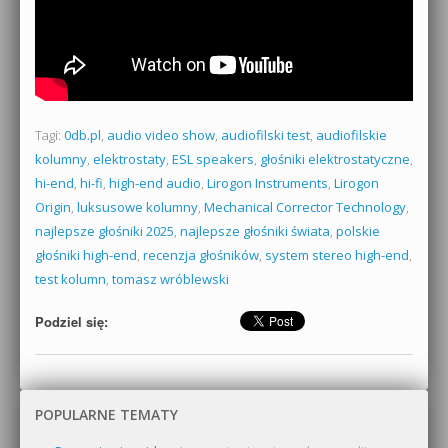
Tagi:
0db.pl
,
audio video show
,
audiofilski test
,
audiofilskie
kolumny
,
elektrostaty
,
ESL speakers
,
głośniki elektrostatyczne
,
hi-end
,
hi-fi
,
high-end audio
,
Lirogon Instruments
,
Lirogon
Origin
,
luksusowe kolumny
,
Mechanical Corrector Technology
,
najlepsze głośniki 2025
,
najlepsze głośniki świata
,
polskie
głośniki high-end
,
recenzja głośników
,
system stereo high-end
,
test kolumn
,
tomasz wróblewski
Podziel się:
POPULARNE TEMATY