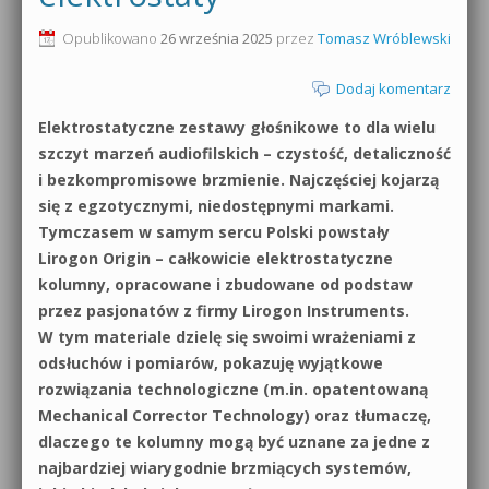
0dB.pl - informacje
Opublikowano
26 września 2025
przez
Tomasz Wróblewski
Produkcja muzyczna od podstaw
Newsletter
Dodaj komentarz
Sylenth1 od podstaw
Elektrostatyczne zestawy głośnikowe to dla wielu
Materiały dla mediów
Sound Forge od podstaw
szczyt marzeń audiofilskich – czystość, detaliczność
Archiwum aktualności
i bezkompromisowe brzmienie. Najczęściej kojarzą
Dubstep z syntezatorem Massive
się z egzotycznymi, niedostępnymi markami.
Polityka prywatności
Tymczasem w samym sercu Polski powstały
Kontakt 5 Kompendium
Lirogon Origin – całkowicie elektrostatyczne
Regulamin
kolumny, opracowane i zbudowane od podstaw
Pakiety
przez pasjonatów z firmy Lirogon Instruments.
Działanie sklepu internetowego
W tym materiale dzielę się swoimi wrażeniami z
odsłuchów i pomiarów, pokazuję wyjątkowe
Wyszukiwanie
rozwiązania technologiczne (m.in. opatentowaną
Mechanical Corrector Technology) oraz tłumaczę,
dlaczego te kolumny mogą być uznane za jedne z
najbardziej wiarygodnie brzmiących systemów,