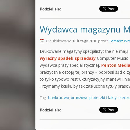
Podziel się:
Wydawca magazynu Mi
Opublikowano
16 lutego 2010
przez
Tomasz Wró
Drukowane magazyny specjalistyczne nie mają ła
wyraźny spadek sprzedaży
Computer Music i 
wydawca prasy specjalistycznej,
Penton Medi
praktycznie ostoją tej branży – poprosił sąd 
to tylko typowo restrukturyzacyjny manewr i ni
Trzymamy kciuki, by tak zasłużone tytuły pras
Tagi:
bankructwo
,
branżowe ploteczki i fakty
,
electr
Podziel się: