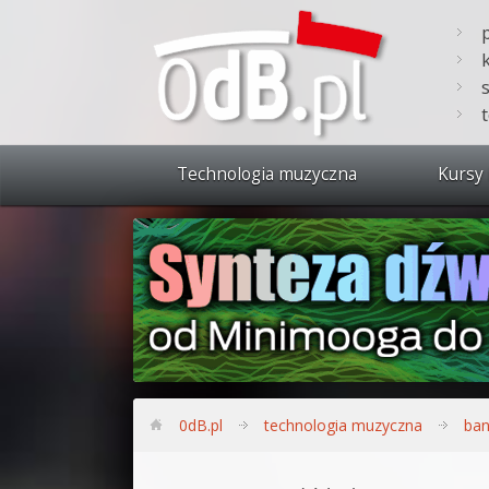
Technologia muzyczna
Kursy 
Zobacz 
Synteza
Produkc
Bitwig S
Produkc
0dB.pl
technologia muzyczna
ban
Sylenth