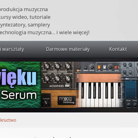
produkcja muzyczna
kursy wideo, tutoriale
syntezatory, samplery
technologia muzyczna... i wiele więcej!
i warsztaty
Darmowe materiały
Kontakt
wszystkie kursy i warsztaty
 dźwięku 🔥
ja muzyczna w praktyce
tudio od podstaw
ja muzyczna od podstaw
kructwo
1 od podstaw