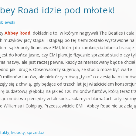
bey Road idzie pod młotek!
blewski
rzy
Abbey Road
, dokładnie to, w którym nagrywali The Beatles i cała
h muzyków jacy stąpali i stąpają po tej ziemi zostało wystawione na
em są kłopoty finansowe EMI, której do zamknięcia bilansu brakuje
 jest do końca jasne, czy EMI planuje fizycznie sprzedać studio czy ty
ia nazwy, ale jest raczej pewne, każdy zainteresowany będzie chciał
edno jak i drugie. Obserwatorzy sugerują, że studio może być warte
 milionów funtów, ale niektórzy mówią „tylko” o dziesiątka milionów
ęły się z chwilą, gdy będące od trzech lat jej właścicielem konsorcj
rę budżetową głęboką na jakieś 120 milionów funtów, którą teraz tr
piąc mnóstwo pieniędzy w tak spektakularnych blamażach artystyczn
e Williamsa i Coldplay. Przedstawiciele EMI i Abbey Road nie udzielają
 fakty
,
kłopoty
,
sprzedaż