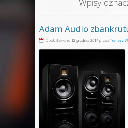
Wpisy oznac
Sound F
Dubstep
Adam Audio zbankrut
Kontakt
Pakiety
Opublikowano
12 grudnia 2014
przez
Tomasz W