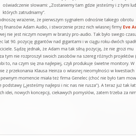
oświadczenie słowami: „Zostaniemy tam gdzie jesteśmy i z tymi lu
których zatrudniamy”.
odnoszę wrażenie, że pierwszym sygnałem odnośnie takiego obrotu
ej finansów Adam Audio, i stworzenie przez nich własnej firmy
Eve A
ej nie jest niczym nowym w branży pro-audio. Tak było swego czas
ec lat 90. pozycję gigantów nad gigantami i w ciągu roku-dwóch spad
aściciele. Sądzę jednak, że Adam ma tak silną pozycję, że nie grozi mu
Poza tym nie rozproszył swoich zasobów na szereg różnych projektów 
bi to, na czym się zna najlepiej, czyli produkuje świetne monitory. W
ie z przekonania Klausa Heinza o własnej nieomylności w kwestiach
w pewnym momencie miała też firma Genelec (choć nie było tam mow
podstawy („jesteśmy najlepsi i nic nas nie rusza”). A teraz już tak ła
żych idei, nowych koncepcji, ciekawych pomysłów, zatem trzeba za nim