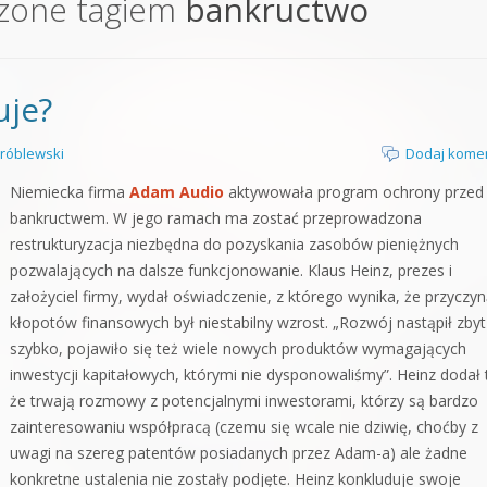
zone tagiem
bankructwo
orge od podstaw
 z syntezatorem Massive
uje?
 5 Kompendium
róblewski
Dodaj kome
Niemiecka firma
Adam Audio
aktywowała program ochrony przed
bankructwem. W jego ramach ma zostać przeprowadzona
restrukturyzacja niezbędna do pozyskania zasobów pieniężnych
pozwalających na dalsze funkcjonowanie. Klaus Heinz, prezes i
założyciel firmy, wydał oświadczenie, z którego wynika, że przyczy
kłopotów finansowych był niestabilny wzrost. „Rozwój nastąpił zbyt
szybko, pojawiło się też wiele nowych produktów wymagających
inwestycji kapitałowych, którymi nie dysponowaliśmy”. Heinz dodał 
że trwają rozmowy z potencjalnymi inwestorami, którzy są bardzo
zainteresowaniu współpracą (czemu się wcale nie dziwię, choćby z
uwagi na szereg patentów posiadanych przez Adam-a) ale żadne
konkretne ustalenia nie zostały podjęte. Heinz konkluduje swoje