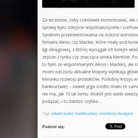
Za wcześnie, żeby cokolwiek komentować, ale 
sprawy było odejście współzałożyciela i szefow
Syndrom przeinwestowania na ścieżce wzrostow
firmami Alesis czy Mackie, które miały pod koni
ligi okręgowej, z której wyciągali ich kolejni wł
zejście z rynku czy znacząca utrata klientów. 
to było ze wspomnianymi Alesis i Mackie), ale ro
moim odczuciu aktualne kłopoty wynikają główn
kierunku rozwoju produktów. Podobny kryzys 
bankructwie) – nawet jego źródło miało te same 
nie ma, jak 10 lat temu. Wokół jest wiele świe
podążać, i to bardzo szybko…
Tagi:
adam audio
,
bankructwo
,
monitory studyjne
Podziel się: