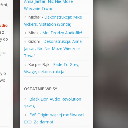
Anna Jantar, Nic Nie Może
dźmi,
Wiecznie Trwać
Michał
-
Dekonstrukcja: Mike
Vickers, Visitation (Sonda)
udio
.
u z
Mirek
-
Moi Drodzy Audiofile!
ły do
Gizoni
-
Dekonstrukcja: Anna
Jantar, Nic Nie Może Wiecznie
(jak
Trwać
Kacper Bąk
-
Fade To Grey,
Visage, dekonstrukcja
y o
two
i
OSTATNIE WPISY
Black Lion Audio Revolution
14×16
EVE Origin: więcej możliwości
EXO. Za darmo!