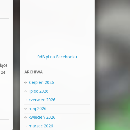
0dB.pl na Facebooku
ędące
ARCHIWA
 że
sierpień 2026
lipiec 2026
czerwiec 2026
maj 2026
kwiecień 2026
marzec 2026