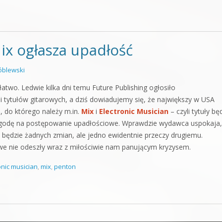
x ogłasza upadłość
blewski
two. Ledwie kilka dni temu Future Publishing ogłosiło
tytułów gitarowych, a dziś dowiadujemy się, że największy w USA
a
, do którego należy m.in.
Mix
i
Electronic Musician
– czyli tytuły b
o zgodę na postępowanie upadłościowe. Wprawdzie wydawca uspokaja,
e będzie żadnych zmian, ale jedno ewidentnie przeczy drugiemu.
owe nie odeszły wraz z miłościwie nam panującym kryzysem.
onic musician
,
mix
,
penton