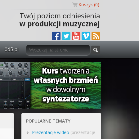
Koszyk (
0
)
Twój poziom odniesienia
w produkcji muzycznej
0dB.pl
0dB.pl - informacje
Newsletter
Materiały dla mediów
Archiwum aktualności
Polityka prywatności
POPULARNE TEMATY
Regulamin
Prezentacje wideo
(prezentacje