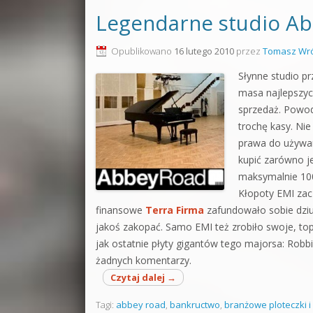
Legendarne studio Ab
Opublikowano
16 lutego 2010
przez
Tomasz Wró
Słynne studio p
masa najlepszyc
sprzedaż. Powod
trochę kasy. Nie
prawa do używan
kupić zarówno j
maksymalnie 100
Kłopoty EMI zacz
finansowe
Terra Firma
zafundowało sobie dziu
jakoś zakopać. Samo EMI też zrobiło swoje, to
jak ostatnie płyty gigantów tego majorsa: Robbi
żadnych komentarzy.
Czytaj dalej
→
Tagi:
abbey road
,
bankructwo
,
branżowe ploteczki i