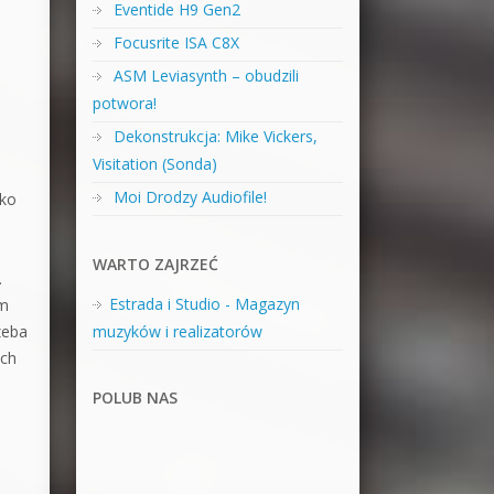
Eventide H9 Gen2
Focusrite ISA C8X
ASM Leviasynth – obudzili
potwora!
Dekonstrukcja: Mike Vickers,
Visitation (Sonda)
Moi Drodzy Audiofile!
lko
WARTO ZAJRZEĆ
.
Estrada i Studio - Magazyn
um
muzyków i realizatorów
zeba
ych
POLUB NAS