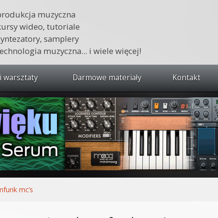
produkcja muzyczna
kursy wideo, tutoriale
syntezatory, samplery
technologia muzyczna... i wiele więcej!
i warsztaty
Darmowe materiały
Kontakt
wszystkie kursy i warsztaty
 dźwięku 🔥
ja muzyczna w praktyce
tudio od podstaw
ja muzyczna od podstaw
funk mc’s
1 od podstaw