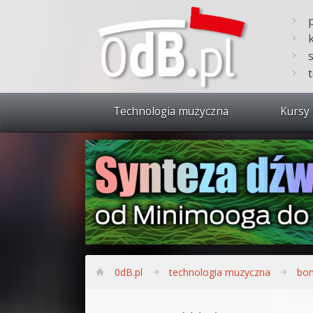
Technologia muzyczna
Kursy 
Zobacz 
Synteza
Produkc
Bitwig S
Produkc
0dB.pl
technologia muzyczna
bom
Sylenth