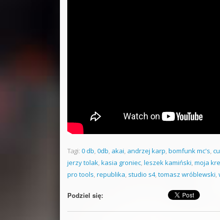
Tagi:
0 db
,
0db
,
akai
,
andrzej karp
,
bomfunk mc's
,
c
jerzy tolak
,
kasia groniec
,
leszek kamiński
,
moja kr
pro tools
,
republika
,
studio s4
,
tomasz wróblewski
,
Podziel się: