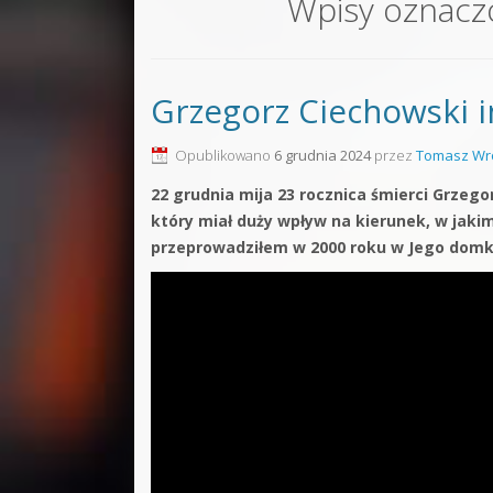
Wpisy oznacz
Sound F
Dubstep
Grzegorz Ciechowski
Kontakt
Pakiety
Opublikowano
6 grudnia 2024
przez
Tomasz Wr
22 grudnia mija 23 rocznica śmierci Grze
który miał duży wpływ na kierunek, w jaki
przeprowadziłem w 2000 roku w Jego domk