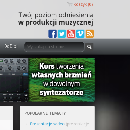
Koszyk (
0
)
Twój poziom odniesienia
w produkcji muzycznej
0dB.pl
0dB.pl - informacje
Newsletter
Materiały dla mediów
Archiwum aktualności
Polityka prywatności
POPULARNE TEMATY
Regulamin
Prezentacje wideo
(prezentacje