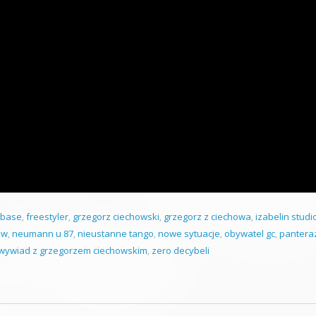
ubase
,
freestyler
,
grzegorz ciechowski
,
grzegorz z ciechowa
,
izabelin studi
ew
,
neumann u 87
,
nieustanne tango
,
nowe sytuacje
,
obywatel gc
,
pantera
wywiad z grzegorzem ciechowskim
,
zero decybeli