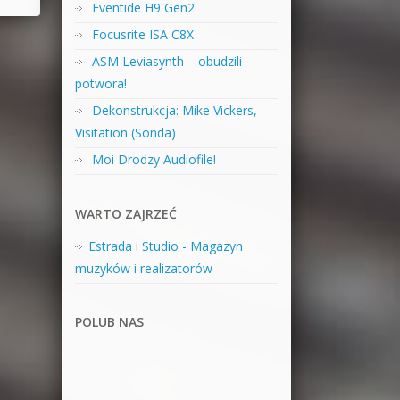
Eventide H9 Gen2
Focusrite ISA C8X
ASM Leviasynth – obudzili
potwora!
Dekonstrukcja: Mike Vickers,
Visitation (Sonda)
Moi Drodzy Audiofile!
WARTO ZAJRZEĆ
Estrada i Studio - Magazyn
muzyków i realizatorów
POLUB NAS