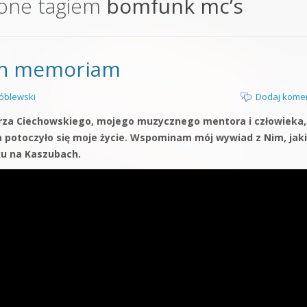
one tagiem
bomfunk mc’s
orge od podstaw
 z syntezatorem Massive
 in memoriam
 5 Kompendium
óblewski
Dodaj kome
gorza Ciechowskiego, mojego muzycznego mentora i człowieka,
m potoczyło się moje życie. Wspominam mój wywiad z Nim, jaki
u na Kaszubach.