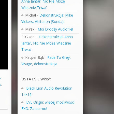
Anna Jantar, Nic Nie Może
Wiecznie Trwać
Michał
-
Dekonstrukcja: Mike
Vickers, Visitation (Sonda)
Mirek
-
Moi Drodzy Audiofile!
Gizoni
-
Dekonstrukcja: Anna
Jantar, Nic Nie Może Wiecznie
Trwać
Kacper Bąk
-
Fade To Grey,
Visage, dekonstrukcja
o
,
OSTATNIE WPISY
z
,
Black Lion Audio Revolution
14×16
EVE Origin: więcej możliwości
EXO. Za darmo!