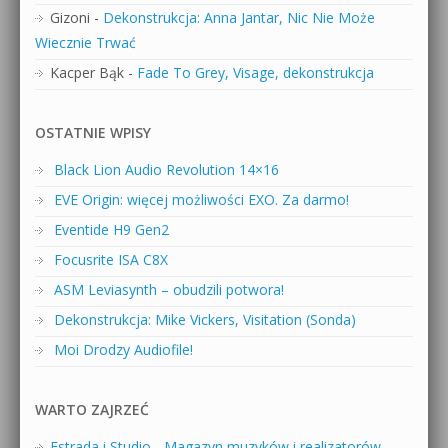
Gizoni
-
Dekonstrukcja: Anna Jantar, Nic Nie Może
Wiecznie Trwać
Kacper Bąk
-
Fade To Grey, Visage, dekonstrukcja
OSTATNIE WPISY
Black Lion Audio Revolution 14×16
EVE Origin: więcej możliwości EXO. Za darmo!
Eventide H9 Gen2
Focusrite ISA C8X
ASM Leviasynth – obudzili potwora!
Dekonstrukcja: Mike Vickers, Visitation (Sonda)
Moi Drodzy Audiofile!
WARTO ZAJRZEĆ
Estrada i Studio - Magazyn muzyków i realizatorów