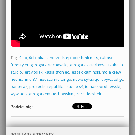
Tagi:
0 db
,
0db
,
akai
,
andrzej karp
,
bomfunk mc's
,
cubase
,
freestyler
,
grzegorz ciechowski
,
grzegorz z ciechowa
,
izabelin
studio
,
jerzy tolak
,
kasia groniec
,
leszek kamiński
,
moja krew
,
neumann u 87
,
nieustanne tango
,
nowe sytuacje
,
obywatel gc
,
panteraz
,
pro tools
,
republika
,
studio s4
,
tomasz wróblewski
,
wywiad z grzegorzem ciechowskim
,
zero decybeli
Podziel się:
POPULARNE TEMATY