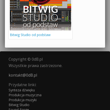
Bitwig Studio od podstaw
Copyright © 0dB.pl
Wszystkie prawa zastrzeżone.
kontakt@0dB.pl
Przydatne linki:
Synteza dźwięku
Produkcja muzyczna
Produkcja muzyki
Bitwig Studio
Sound Forge