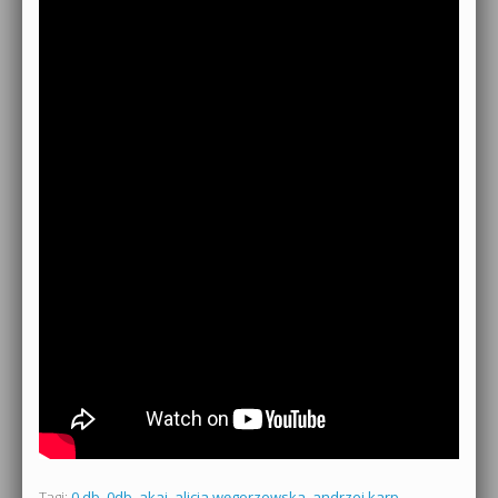
Tagi:
0 db
,
0db
,
akai
,
alicja węgorzewska
,
andrzej karp
,