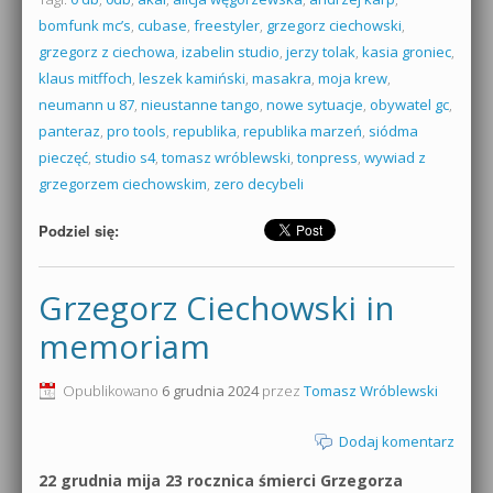
bomfunk mc’s
,
cubase
,
freestyler
,
grzegorz ciechowski
,
grzegorz z ciechowa
,
izabelin studio
,
jerzy tolak
,
kasia groniec
,
klaus mitffoch
,
leszek kamiński
,
masakra
,
moja krew
,
neumann u 87
,
nieustanne tango
,
nowe sytuacje
,
obywatel gc
,
panteraz
,
pro tools
,
republika
,
republika marzeń
,
siódma
pieczęć
,
studio s4
,
tomasz wróblewski
,
tonpress
,
wywiad z
grzegorzem ciechowskim
,
zero decybeli
Podziel się:
Grzegorz Ciechowski in
memoriam
Opublikowano
6 grudnia 2024
przez
Tomasz Wróblewski
Dodaj komentarz
22 grudnia mija 23 rocznica śmierci Grzegorza