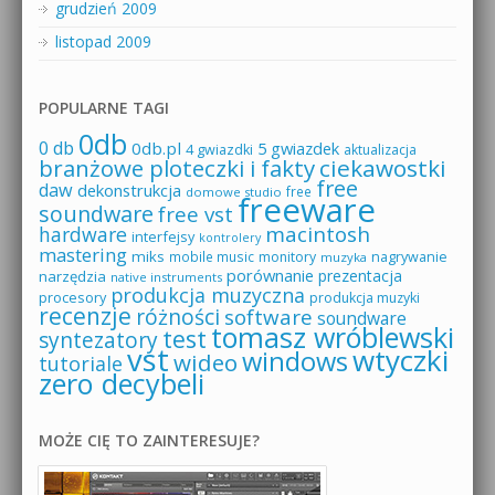
grudzień 2009
listopad 2009
POPULARNE TAGI
0db
0 db
0db.pl
5 gwiazdek
4 gwiazdki
aktualizacja
branżowe ploteczki i fakty
ciekawostki
free
daw
dekonstrukcja
free
domowe studio
freeware
soundware
free vst
macintosh
hardware
interfejsy
kontrolery
mastering
miks
mobile music
monitory
nagrywanie
muzyka
porównanie
prezentacja
narzędzia
native instruments
produkcja muzyczna
procesory
produkcja muzyki
recenzje
różności
software
soundware
tomasz wróblewski
test
syntezatory
vst
wtyczki
windows
wideo
tutoriale
zero decybeli
MOŻE CIĘ TO ZAINTERESUJE?