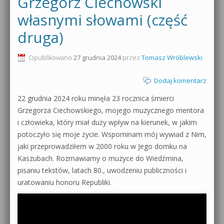
Grzegorz Ciechowski
0dB.pl - informacje
własnymi słowami (część
Produkcja muzyczna od podstaw
druga)
Newsletter
Sylenth1 od podstaw
Opublikowano
27 grudnia 2024
przez
Tomasz Wróblewski
Materiały dla mediów
Sound Forge od podstaw
Dodaj komentarz
Archiwum aktualności
Dubstep z syntezatorem Massive
22 grudnia 2024 roku minęła 23 rocznica śmierci
Polityka prywatności
Grzegorza Ciechowskiego, mojego muzycznego mentora
Kontakt 5 Kompendium
i człowieka, który miał duży wpływ na kierunek, w jakim
Regulamin
potoczyło się moje życie. Wspominam mój wywiad z Nim,
Pakiety
jaki przeprowadziłem w 2000 roku w Jego domku na
Działanie sklepu internetowego
Kaszubach. Rozmawiamy o muzyce do Wiedźmina,
pisaniu tekstów, latach 80., uwodzeniu publiczności i
Wyszukiwanie
uratowaniu honoru Republiki.