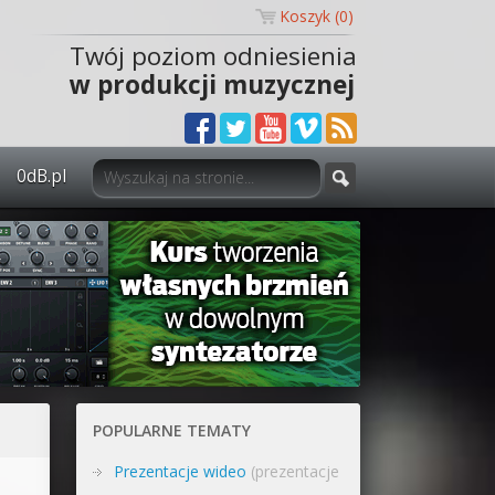
Koszyk (
0
)
Twój poziom odniesienia
w produkcji muzycznej
0dB.pl
0dB.pl - informacje
Newsletter
Materiały dla mediów
Archiwum aktualności
Polityka prywatności
POPULARNE TEMATY
Regulamin
Prezentacje wideo
(prezentacje