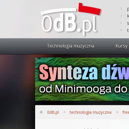
Technologia muzyczna
Kursy 
Zobacz 
Synteza
Produkc
Bitwig S
Produkc
0dB.pl
technologia muzyczna
fre
Sylenth