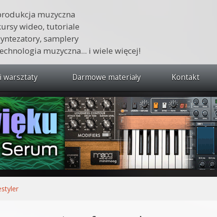
produkcja muzyczna
kursy wideo, tutoriale
syntezatory, samplery
technologia muzyczna... i wiele więcej!
i warsztaty
Darmowe materiały
Kontakt
wszystkie kursy i warsztaty
 dźwięku 🔥
ja muzyczna w praktyce
tudio od podstaw
ja muzyczna od podstaw
estyler
1 od podstaw