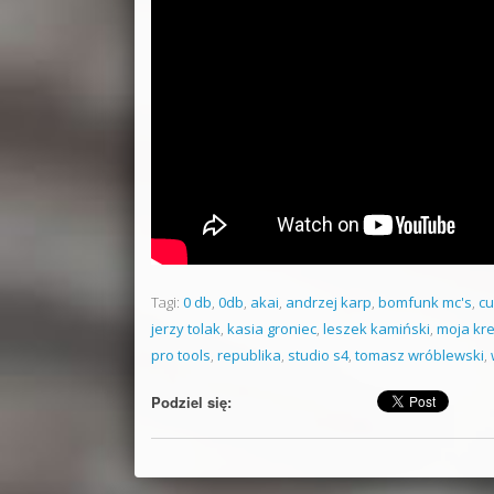
Tagi:
0 db
,
0db
,
akai
,
andrzej karp
,
bomfunk mc's
,
c
jerzy tolak
,
kasia groniec
,
leszek kamiński
,
moja kr
pro tools
,
republika
,
studio s4
,
tomasz wróblewski
,
Podziel się: