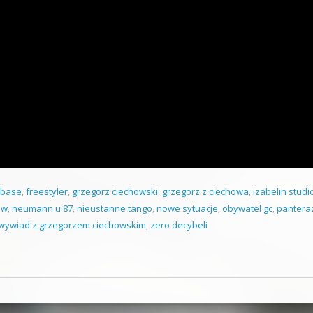
ubase
,
freestyler
,
grzegorz ciechowski
,
grzegorz z ciechowa
,
izabelin studi
ew
,
neumann u 87
,
nieustanne tango
,
nowe sytuacje
,
obywatel gc
,
pantera
wywiad z grzegorzem ciechowskim
,
zero decybeli