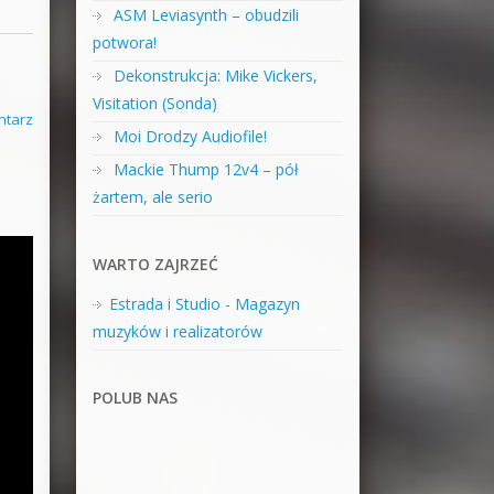
ASM Leviasynth – obudzili
potwora!
Dekonstrukcja: Mike Vickers,
Visitation (Sonda)
ntarz
Moi Drodzy Audiofile!
Mackie Thump 12v4 – pół
żartem, ale serio
WARTO ZAJRZEĆ
Estrada i Studio - Magazyn
muzyków i realizatorów
POLUB NAS