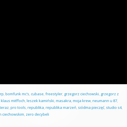
rp
,
bomfunk mc’s
,
cubase
,
freestyler
,
grzegorz ciechowski
,
grzegorz z
,
klaus mitffoch
,
leszek kamiński
,
masakra
,
moja krew
,
neumann u 87
,
teraz
,
pro tools
,
republika
,
republika marzeń
,
siódma pieczęć
,
studio s4
,
m ciechowskim
,
zero decybeli