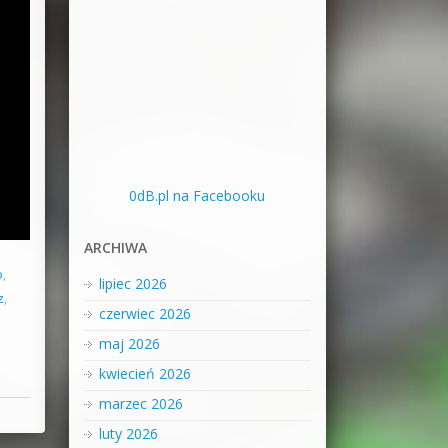
0dB.pl na Facebooku
ARCHIWA
o
,
lipiec 2026
z
,
czerwiec 2026
maj 2026
kwiecień 2026
marzec 2026
luty 2026