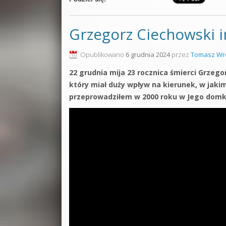
Grzegorz Ciechowski
Opublikowano
6 grudnia 2024
przez
Tomasz Wr
22 grudnia mija 23 rocznica śmierci Grze
który miał duży wpływ na kierunek, w jaki
przeprowadziłem w 2000 roku w Jego domk