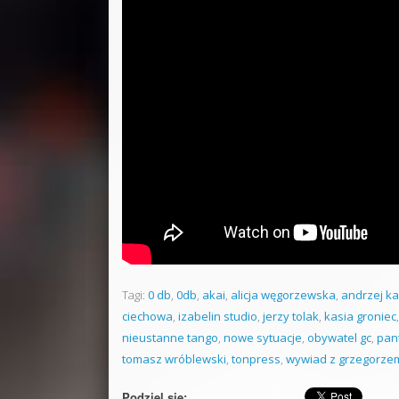
Tagi:
0 db
,
0db
,
akai
,
alicja węgorzewska
,
andrzej ka
ciechowa
,
izabelin studio
,
jerzy tolak
,
kasia groniec
nieustanne tango
,
nowe sytuacje
,
obywatel gc
,
pan
tomasz wróblewski
,
tonpress
,
wywiad z grzegorze
Podziel się: