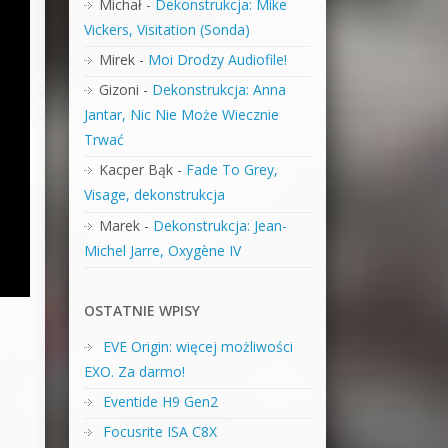
Michał
-
Dekonstrukcja: Mike
Vickers, Visitation (Sonda)
Mirek
-
Moi Drodzy Audiofile!
Gizoni
-
Dekonstrukcja: Anna
Jantar, Nic Nie Może Wiecznie
Trwać
Kacper Bąk
-
Fade To Grey,
Visage, dekonstrukcja
Marek
-
Dekonstrukcja: Jean-
Michel Jarre, Oxygène IV
OSTATNIE WPISY
EVE Origin: więcej możliwości
EXO. Za darmo!
Eventide H9 Gen2
Focusrite ISA C8X