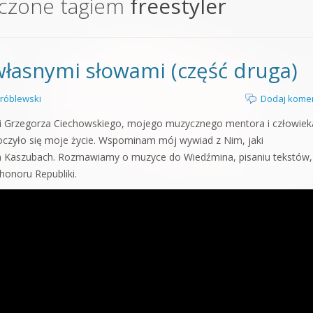
czone tagiem
freestyler
orge od podstaw
 z syntezatorem Massive
łasnymi słowami (część druga)
 5 Kompendium
róblewski
Dodaj kome
rci Grzegorza Ciechowskiego, mojego muzycznego mentora i człowiek
toczyło się moje życie. Wspominam mój wywiad z Nim, jaki
 Kaszubach. Rozmawiamy o muzyce do Wiedźmina, pisaniu tekstów,
honoru Republiki.