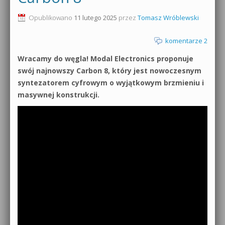
0dB.pl - informacje
Opublikowano
11 lutego 2025
przez
Tomasz Wróblewski
Produkcja muzyczna od podstaw
Newsletter
komentarze 2
Sylenth1 od podstaw
Wracamy do węgla! Modal Electronics proponuje
Materiały dla mediów
Sound Forge od podstaw
swój najnowszy Carbon 8, który jest nowoczesnym
Archiwum aktualności
syntezatorem cyfrowym o wyjątkowym brzmieniu i
Dubstep z syntezatorem Massive
masywnej konstrukcji.
Polityka prywatności
Kontakt 5 Kompendium
Regulamin
Pakiety
Działanie sklepu internetowego
Wyszukiwanie