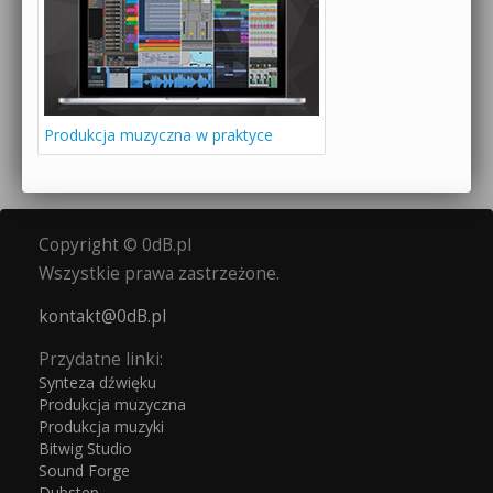
Produkcja muzyczna w praktyce
Copyright © 0dB.pl
Wszystkie prawa zastrzeżone.
kontakt@0dB.pl
Przydatne linki:
Synteza dźwięku
Produkcja muzyczna
Produkcja muzyki
Bitwig Studio
Sound Forge
Dubstep