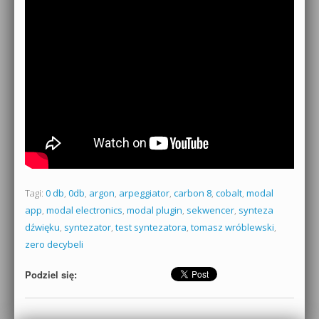
Tagi:
0 db
,
0db
,
argon
,
arpeggiator
,
carbon 8
,
cobalt
,
modal
app
,
modal electronics
,
modal plugin
,
sekwencer
,
synteza
dźwięku
,
syntezator
,
test syntezatora
,
tomasz wróblewski
,
zero decybeli
Podziel się: