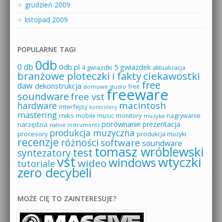
grudzień 2009
listopad 2009
POPULARNE TAGI
0db
0 db
0db.pl
5 gwiazdek
4 gwiazdki
aktualizacja
branżowe ploteczki i fakty
ciekawostki
free
daw
dekonstrukcja
free
domowe studio
freeware
soundware
free vst
macintosh
hardware
interfejsy
kontrolery
mastering
miks
mobile music
monitory
nagrywanie
muzyka
porównanie
prezentacja
narzędzia
native instruments
produkcja muzyczna
procesory
produkcja muzyki
recenzje
różności
software
soundware
tomasz wróblewski
test
syntezatory
vst
wtyczki
windows
wideo
tutoriale
zero decybeli
MOŻE CIĘ TO ZAINTERESUJE?