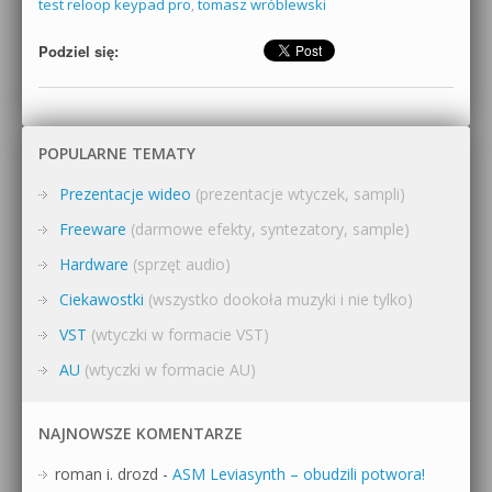
test reloop keypad pro
,
tomasz wróblewski
Podziel się:
POPULARNE TEMATY
Prezentacje wideo
(prezentacje wtyczek, sampli)
Freeware
(darmowe efekty, syntezatory, sample)
Hardware
(sprzęt audio)
Ciekawostki
(wszystko dookoła muzyki i nie tylko)
VST
(wtyczki w formacie VST)
AU
(wtyczki w formacie AU)
NAJNOWSZE KOMENTARZE
roman i. drozd
-
ASM Leviasynth – obudzili potwora!