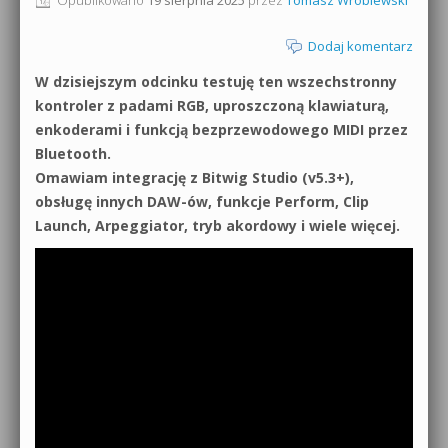
0dB.pl - informacje
Produkcja muzyczna od podstaw
Dodaj komentarz
Newsletter
W dzisiejszym odcinku testuję ten wszechstronny
Sylenth1 od podstaw
kontroler z padami RGB, uproszczoną klawiaturą,
Materiały dla mediów
enkoderami i funkcją bezprzewodowego MIDI przez
Sound Forge od podstaw
Bluetooth.
Archiwum aktualności
Omawiam integrację z Bitwig Studio (v5.3+),
Dubstep z syntezatorem Massive
obsługę innych DAW-ów, funkcje Perform, Clip
Polityka prywatności
Kontakt 5 Kompendium
Launch, Arpeggiator, tryb akordowy i wiele więcej.
Regulamin
Pakiety
Działanie sklepu internetowego
Wyszukiwanie