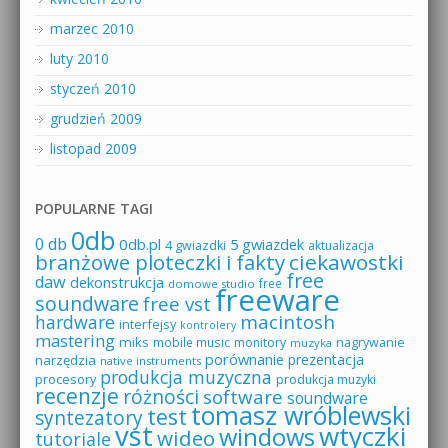
marzec 2010
luty 2010
styczeń 2010
grudzień 2009
listopad 2009
POPULARNE TAGI
0db
0 db
0db.pl
5 gwiazdek
4 gwiazdki
aktualizacja
branżowe ploteczki i fakty
ciekawostki
free
daw
dekonstrukcja
free
domowe studio
freeware
soundware
free vst
macintosh
hardware
interfejsy
kontrolery
mastering
miks
mobile music
monitory
nagrywanie
muzyka
porównanie
prezentacja
narzędzia
native instruments
produkcja muzyczna
procesory
produkcja muzyki
recenzje
różności
software
soundware
tomasz wróblewski
test
syntezatory
vst
wtyczki
windows
wideo
tutoriale