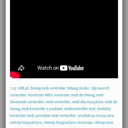
Tagi:
0db.pl
,
bitwig midi controller
,
bitwig studio
,
clip launch
controller
,
kontroler MIDI
,
kontroler midi do bitwig
,
midi
bluetooth controller
,
midi controller
,
midi dla muzyków
,
midi do
bitwig
,
midi kontroler z padami
,
midicontroller test
,
mobilny
kontroler midi
,
portable midi controller
,
produkcja muzyczna
,
reloop keypad pro
,
reloop keypad pro recenzja
,
reloop test
,