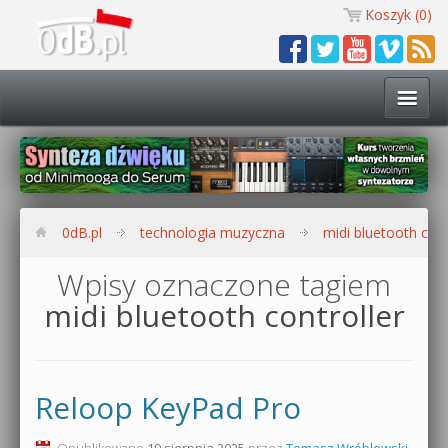
Koszyk (
0
)
Technologia muzyczna
Kursy i warsztaty
0dB.pl
technologia muzyczna
midi bluetooth cont
Darmowe materiały
Wpisy oznaczone tagiem
midi bluetooth controller
Zobacz wszystkie kursy i warsztaty
Kontakt
Synteza dźwięku 🔥
0dB.pl
Reloop KeyPad Pro
Produkcja muzyczna w praktyce
Bitwig Studio od podstaw
Opublikowano
19 sierpnia 2025
przez
Tomasz Wróblewski