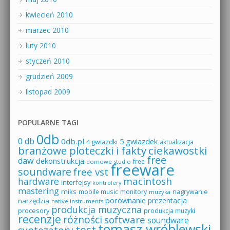
kwiecień 2010
marzec 2010
luty 2010
styczeń 2010
grudzień 2009
listopad 2009
POPULARNE TAGI
0db
0 db
0db.pl
5 gwiazdek
4 gwiazdki
aktualizacja
branżowe ploteczki i fakty
ciekawostki
free
daw
dekonstrukcja
free
domowe studio
freeware
soundware
free vst
macintosh
hardware
interfejsy
kontrolery
mastering
miks
mobile music
monitory
nagrywanie
muzyka
porównanie
prezentacja
narzędzia
native instruments
produkcja muzyczna
procesory
produkcja muzyki
recenzje
różności
software
soundware
tomasz wróblewski
test