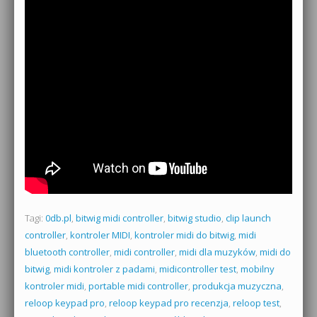
Tagi:
0db.pl
,
bitwig midi controller
,
bitwig studio
,
clip launch
controller
,
kontroler MIDI
,
kontroler midi do bitwig
,
midi
bluetooth controller
,
midi controller
,
midi dla muzyków
,
midi do
bitwig
,
midi kontroler z padami
,
midicontroller test
,
mobilny
kontroler midi
,
portable midi controller
,
produkcja muzyczna
,
reloop keypad pro
,
reloop keypad pro recenzja
,
reloop test
,