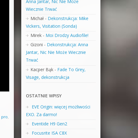
Anna Jantar, Nic Nie Może
Wiecznie Trwać
Michał
-
Dekonstrukcja: Mike
Vickers, Visitation (Sonda)
Mirek
-
Moi Drodzy Audiofile!
Gizoni
-
Dekonstrukcja: Anna
Jantar, Nic Nie Może Wiecznie
Trwać
Kacper Bąk
-
Fade To Grey,
Visage, dekonstrukcja
OSTATNIE WPISY
EVE Origin: więcej możliwości
,
EXO. Za darmo!
 pro
,
Eventide H9 Gen2
Focusrite ISA C8X