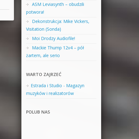
ASM Leviasynth – obudzili
potwora!
Dekonstrukcja: Mike Vickers,
Visitation (Sonda)
Moi Drodzy Audiofile!
Mackie Thump 12v4 – pół
żartem, ale serio
WARTO ZAJRZEĆ
Estrada i Studio - Magazyn
muzyków i realizatorów
POLUB NAS