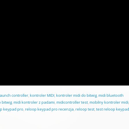
 launch controller
,
kontroler MIDI
,
kontroler midi do bitwig
,
midi bluetooth
 bitwig
,
midi kontroler z padami
,
midicontroller test
,
mobilny kontroler midi
op keypad pro
,
reloop keypad pro recenzja
,
reloop test
,
test reloop keypad