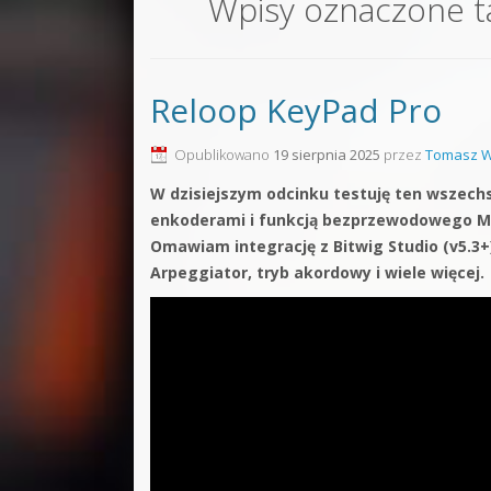
Wpisy oznaczone 
Sound F
Dubstep
Reloop KeyPad Pro
Kontakt
Pakiety
Opublikowano
19 sierpnia 2025
przez
Tomasz W
W dzisiejszym odcinku testuję ten wszechs
enkoderami i funkcją bezprzewodowego MI
Omawiam integrację z Bitwig Studio (v5.3+
Arpeggiator, tryb akordowy i wiele więcej.