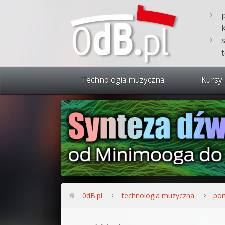
Technologia muzyczna
Kursy 
Zobacz 
Synteza
Produkc
Bitwig S
Produkc
0dB.pl
technologia muzyczna
por
Sylenth