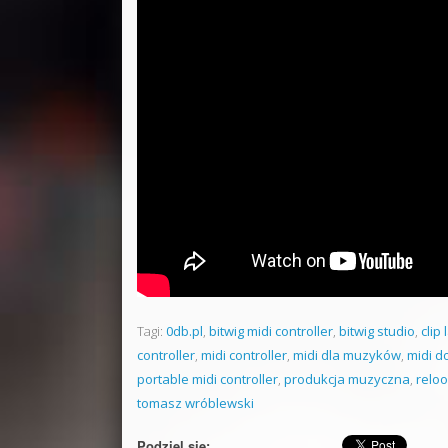
Tagi:
0db.pl
,
bitwig midi controller
,
bitwig studio
,
clip
controller
,
midi controller
,
midi dla muzyków
,
midi do
portable midi controller
,
produkcja muzyczna
,
relo
tomasz wróblewski
Podziel się: