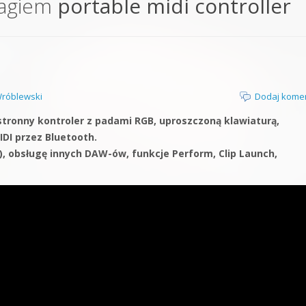
tagiem
portable midi controller
orge od podstaw
 z syntezatorem Massive
 5 Kompendium
róblewski
Dodaj kome
tronny kontroler z padami RGB, uproszczoną klawiaturą,
DI przez Bluetooth.
), obsługę innych DAW-ów, funkcje Perform, Clip Launch,