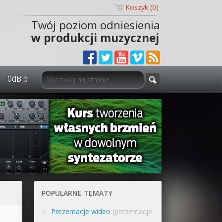
Koszyk (
0
)
Twój poziom odniesienia
w produkcji muzycznej
0dB.pl
0dB.pl - informacje
Newsletter
Materiały dla mediów
Archiwum aktualności
Polityka prywatności
POPULARNE TEMATY
Regulamin
Prezentacje wideo
(prezentacje