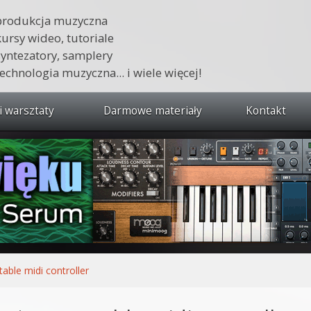
produkcja muzyczna
kursy wideo, tutoriale
syntezatory, samplery
technologia muzyczna... i wiele więcej!
i warsztaty
Darmowe materiały
Kontakt
wszystkie kursy i warsztaty
 dźwięku 🔥
ja muzyczna w praktyce
tudio od podstaw
ja muzyczna od podstaw
table midi controller
1 od podstaw