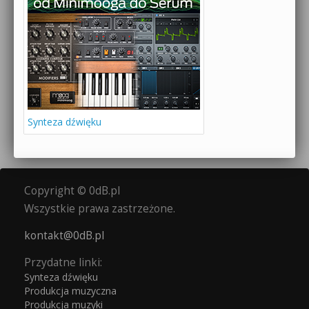
Synteza dźwięku
Copyright © 0dB.pl
Wszystkie prawa zastrzeżone.
kontakt@0dB.pl
Przydatne linki:
Synteza dźwięku
Produkcja muzyczna
Produkcja muzyki