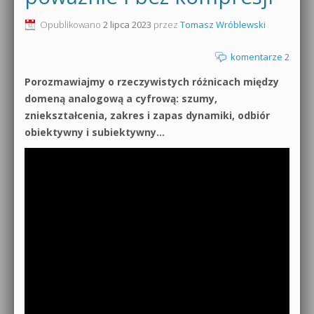
0dB.pl - informacje
Opublikowano
2 lipca 2023
przez
Tomasz Wróblewski
Produkcja muzyczna od podstaw
Newsletter
komentarze 2
Sylenth1 od podstaw
Porozmawiajmy o rzeczywistych różnicach między
Materiały dla mediów
Sound Forge od podstaw
domeną analogową a cyfrową: szumy,
Archiwum aktualności
zniekształcenia, zakres i zapas dynamiki, odbiór
Dubstep z syntezatorem Massive
obiektywny i subiektywny…
Polityka prywatności
Kontakt 5 Kompendium
Regulamin
Pakiety
Działanie sklepu internetowego
Wyszukiwanie