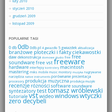
luty 2010
styczeń 2010
grudzień 2009
listopad 2009
POPULARNE TAGI
0db
0 db
0db.pl
5 gwiazdek
4 gwiazdki
aktualizacja
branżowe ploteczki i fakty
ciekawostki
free
daw
dekonstrukcja
free
domowe studio
freeware
soundware
free vst
macintosh
hardware
interfejsy
kontrolery
mastering
miks
mobile music
monitory
nagrywanie
muzyka
porównanie
prezentacja
narzędzia
native instruments
produkcja muzyczna
procesory
produkcja muzyki
recenzje
różności
software
soundware
tomasz wróblewski
test
syntezatory
vst
wtyczki
windows
wideo
tutoriale
zero decybeli