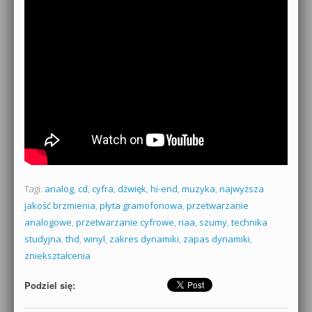
Tagi:
analog
,
cd
,
cyfra
,
dźwięk
,
hi-end
,
muzyka
,
najwyższa
jakość brzmienia
,
płyta gramofonowa
,
przetwarzanie
analogowe
,
przetwarzanie cyfrowe
,
riaa
,
szumy
,
technika
studyjna
,
thd
,
winyl
,
zakres dynamiki
,
zapas dynamiki
,
zniekształcenia
Podziel się: