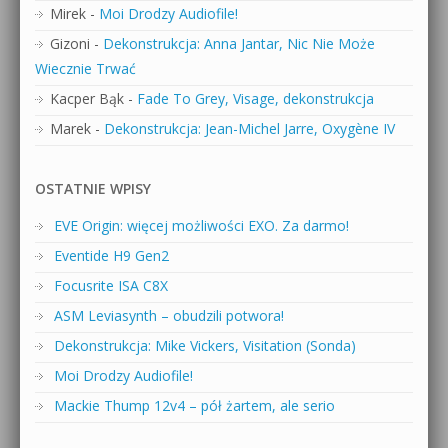
Mirek
-
Moi Drodzy Audiofile!
Gizoni
-
Dekonstrukcja: Anna Jantar, Nic Nie Może
Wiecznie Trwać
Kacper Bąk
-
Fade To Grey, Visage, dekonstrukcja
Marek
-
Dekonstrukcja: Jean-Michel Jarre, Oxygène IV
OSTATNIE WPISY
EVE Origin: więcej możliwości EXO. Za darmo!
Eventide H9 Gen2
Focusrite ISA C8X
ASM Leviasynth – obudzili potwora!
Dekonstrukcja: Mike Vickers, Visitation (Sonda)
Moi Drodzy Audiofile!
Mackie Thump 12v4 – pół żartem, ale serio