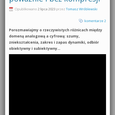
0dB.pl - informacje
Opublikowano
2 lipca 2023
przez
Tomasz Wróblewski
Produkcja muzyczna od podstaw
Newsletter
komentarze 2
Sylenth1 od podstaw
Porozmawiajmy o rzeczywistych różnicach między
Materiały dla mediów
Sound Forge od podstaw
domeną analogową a cyfrową: szumy,
Archiwum aktualności
zniekształcenia, zakres i zapas dynamiki, odbiór
Dubstep z syntezatorem Massive
obiektywny i subiektywny…
Polityka prywatności
Kontakt 5 Kompendium
Regulamin
Pakiety
Działanie sklepu internetowego
Wyszukiwanie