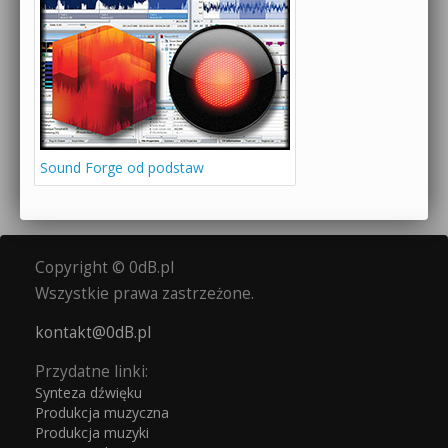
Sound Forge od podstaw
Copyright © 0dB.pl
Wszystkie prawa zastrzeżone.
kontakt@0dB.pl
Przydatne linki:
Synteza dźwięku
Produkcja muzyczna
Produkcja muzyki