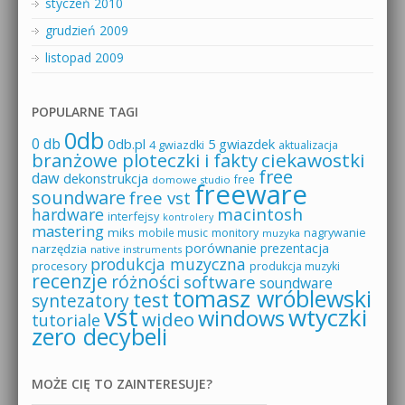
styczeń 2010
grudzień 2009
listopad 2009
POPULARNE TAGI
0db
0 db
0db.pl
5 gwiazdek
4 gwiazdki
aktualizacja
branżowe ploteczki i fakty
ciekawostki
free
daw
dekonstrukcja
free
domowe studio
freeware
soundware
free vst
macintosh
hardware
interfejsy
kontrolery
mastering
miks
mobile music
monitory
nagrywanie
muzyka
porównanie
prezentacja
narzędzia
native instruments
produkcja muzyczna
procesory
produkcja muzyki
recenzje
różności
software
soundware
tomasz wróblewski
test
syntezatory
vst
wtyczki
windows
wideo
tutoriale
zero decybeli
MOŻE CIĘ TO ZAINTERESUJE?