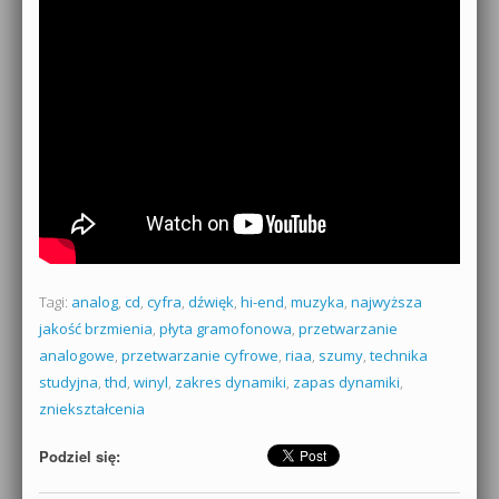
Tagi:
analog
,
cd
,
cyfra
,
dźwięk
,
hi-end
,
muzyka
,
najwyższa
jakość brzmienia
,
płyta gramofonowa
,
przetwarzanie
analogowe
,
przetwarzanie cyfrowe
,
riaa
,
szumy
,
technika
studyjna
,
thd
,
winyl
,
zakres dynamiki
,
zapas dynamiki
,
zniekształcenia
Podziel się: