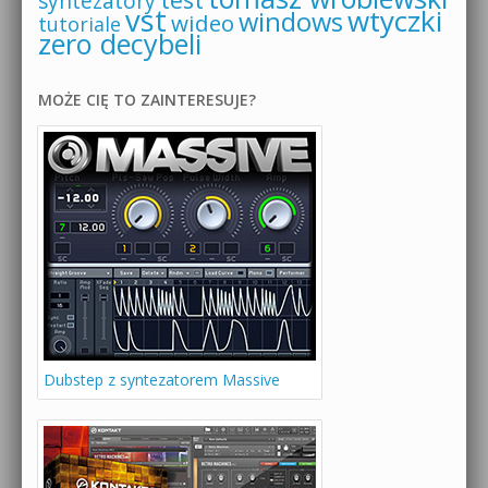
syntezatory
vst
wtyczki
windows
wideo
tutoriale
zero decybeli
MOŻE CIĘ TO ZAINTERESUJE?
Dubstep z syntezatorem Massive