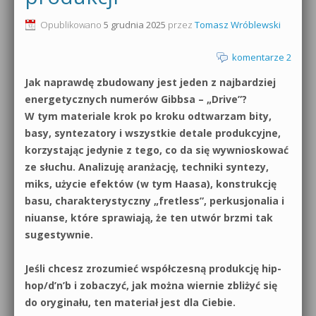
0dB.pl - informacje
Opublikowano
5 grudnia 2025
przez
Tomasz Wróblewski
Produkcja muzyczna od podstaw
Newsletter
komentarze 2
Sylenth1 od podstaw
Jak naprawdę zbudowany jest jeden z najbardziej
Materiały dla mediów
Sound Forge od podstaw
energetycznych numerów Gibbsa – „Drive”?
Archiwum aktualności
W tym materiale krok po kroku odtwarzam bity,
Dubstep z syntezatorem Massive
basy, syntezatory i wszystkie detale produkcyjne,
Polityka prywatności
korzystając jedynie z tego, co da się wywnioskować
Kontakt 5 Kompendium
ze słuchu. Analizuję aranżację, techniki syntezy,
Regulamin
miks, użycie efektów (w tym Haasa), konstrukcję
Pakiety
basu, charakterystyczny „fretless”, perkusjonalia i
Działanie sklepu internetowego
niuanse, które sprawiają, że ten utwór brzmi tak
sugestywnie.
Wyszukiwanie
Jeśli chcesz zrozumieć współczesną produkcję hip-
hop/d’n’b i zobaczyć, jak można wiernie zbliżyć się
do oryginału, ten materiał jest dla Ciebie.