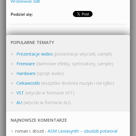
Wróblewski 0dB
Podziel się:
POPULARNE TEMATY
Prezentacje wideo
(prezentacje wtyczek, sampli)
Freeware
(darmowe efekty, syntezatory, sample)
Hardware
(sprzęt audio)
Ciekawostki
(wszystko dookoła muzyki i nie tylko)
VST
(wtyczki w formacie VST)
AU
(wtyczki w formacie AU)
NAJNOWSZE KOMENTARZE
roman i. drozd
-
ASM Leviasynth – obudzili potwora!