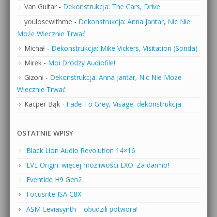
Van Guitar
-
Dekonstrukcja: The Cars, Drive
youlosewithme
-
Dekonstrukcja: Anna Jantar, Nic Nie
Może Wiecznie Trwać
Michał
-
Dekonstrukcja: Mike Vickers, Visitation (Sonda)
Mirek
-
Moi Drodzy Audiofile!
Gizoni
-
Dekonstrukcja: Anna Jantar, Nic Nie Może
Wiecznie Trwać
Kacper Bąk
-
Fade To Grey, Visage, dekonstrukcja
OSTATNIE WPISY
Black Lion Audio Revolution 14×16
EVE Origin: więcej możliwości EXO. Za darmo!
Eventide H9 Gen2
Focusrite ISA C8X
ASM Leviasynth – obudzili potwora!