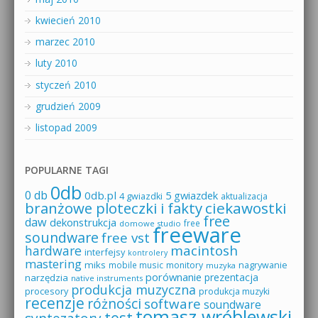
kwiecień 2010
marzec 2010
luty 2010
styczeń 2010
grudzień 2009
listopad 2009
POPULARNE TAGI
0db
0 db
0db.pl
5 gwiazdek
4 gwiazdki
aktualizacja
branżowe ploteczki i fakty
ciekawostki
free
daw
dekonstrukcja
free
domowe studio
freeware
soundware
free vst
macintosh
hardware
interfejsy
kontrolery
mastering
miks
mobile music
monitory
nagrywanie
muzyka
porównanie
prezentacja
narzędzia
native instruments
produkcja muzyczna
procesory
produkcja muzyki
recenzje
różności
software
soundware
tomasz wróblewski
test