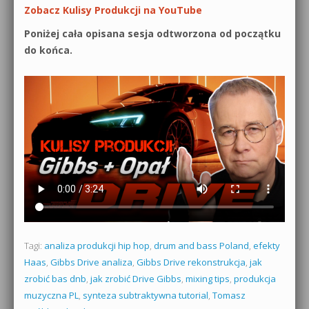
Zobacz Kulisy Produkcji na YouTube
Poniżej cała opisana sesja odtworzona od początku
do końca.
Tagi:
analiza produkcji hip hop
,
drum and bass Poland
,
efekty
Haas
,
Gibbs Drive analiza
,
Gibbs Drive rekonstrukcja
,
jak
zrobić bas dnb
,
jak zrobić Drive Gibbs
,
mixing tips
,
produkcja
muzyczna PL
,
synteza subtraktywna tutorial
,
Tomasz