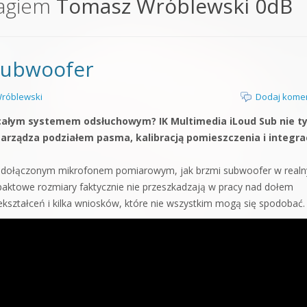
tagiem
Tomasz Wróblewski 0dB
orge od podstaw
 z syntezatorem Massive
 subwoofer
 5 Kompendium
róblewski
Dodaj kome
całym systemem odsłuchowym? IK Multimedia iLoud Sub nie ty
zarządza podziałem pasma, kalibracją pomieszczenia i integra
 z dołączonym mikrofonem pomiarowym, jak brzmi subwoofer w real
mpaktowe rozmiary faktycznie nie przeszkadzają w pracy nad dołem
iekształceń i kilka wniosków, które nie wszystkim mogą się spodobać.