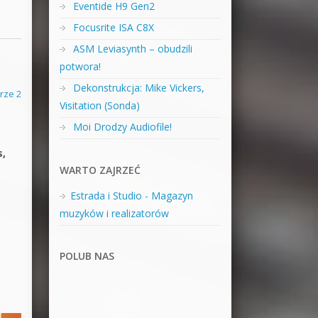
Eventide H9 Gen2
Focusrite ISA C8X
ASM Leviasynth – obudzili
potwora!
Dekonstrukcja: Mike Vickers,
rze 2
Visitation (Sonda)
Moi Drodzy Audiofile!
s,
WARTO ZAJRZEĆ
Estrada i Studio - Magazyn
muzyków i realizatorów
POLUB NAS