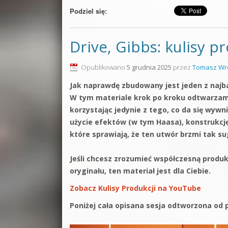
Podziel się:
Drive, Gibbs: kulisy p
Opublikowano
5 grudnia 2025
przez
Tomasz Wr
Jak naprawdę zbudowany jest jeden z najb
W tym materiale krok po kroku odtwarzam b
korzystając jedynie z tego, co da się wywn
użycie efektów (w tym Haasa), konstrukcję 
które sprawiają, że ten utwór brzmi tak s
Jeśli chcesz zrozumieć współczesną produkcj
oryginału, ten materiał jest dla Ciebie.
Zobacz Kulisy Produkcji na YouTube
Poniżej cała opisana sesja odtworzona od 