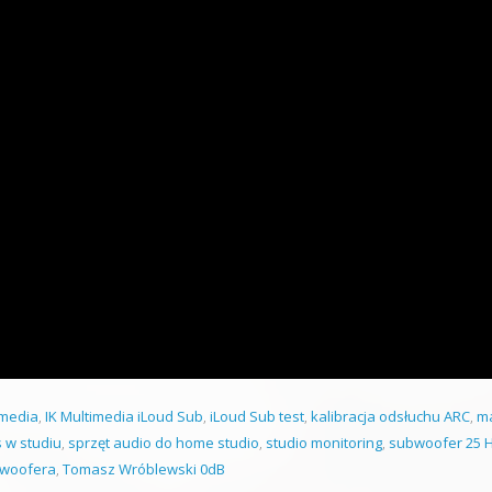
imedia
,
IK Multimedia iLoud Sub
,
iLoud Sub test
,
kalibracja odsłuchu ARC
,
m
s w studiu
,
sprzęt audio do home studio
,
studio monitoring
,
subwoofer 25 
bwoofera
,
Tomasz Wróblewski 0dB