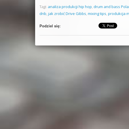
Tagi:
analiza produkcji hip hop
,
drum and bass Pol
dnb
,
jak zrobić Drive Gibbs
,
mixing tips
,
produkcja 
Podziel się: