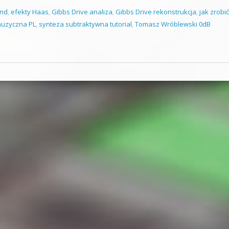
and
,
efekty Haas
,
Gibbs Drive analiza
,
Gibbs Drive rekonstrukcja
,
jak zrobi
muzyczna PL
,
synteza subtraktywna tutorial
,
Tomasz Wróblewski 0dB