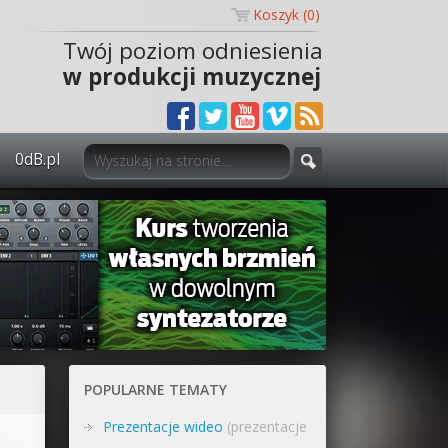
Koszyk (
0
)
Twój poziom odniesienia
w produkcji muzycznej
0dB.pl
0dB.pl - informacje
Newsletter
Materiały dla mediów
Archiwum aktualności
Polityka prywatności
POPULARNE TEMATY
Regulamin
Prezentacje wideo
(prezentacje