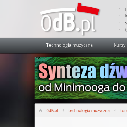
Technologia muzyczna
Kursy 
Zobacz 
Synteza
Produkc
Bitwig S
Produkc
0dB.pl
technologia muzyczna
tom
Sylenth