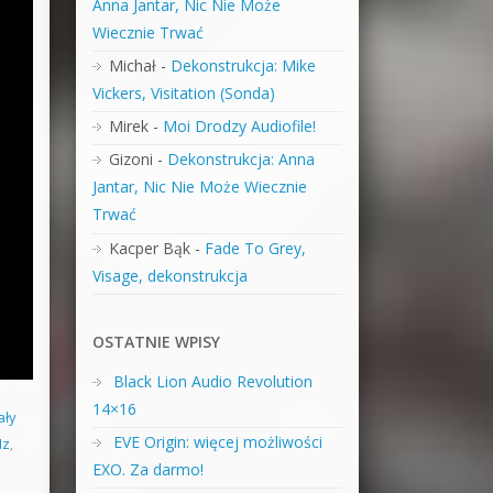
Anna Jantar, Nic Nie Może
Wiecznie Trwać
Michał
-
Dekonstrukcja: Mike
Vickers, Visitation (Sonda)
Mirek
-
Moi Drodzy Audiofile!
Gizoni
-
Dekonstrukcja: Anna
Jantar, Nic Nie Może Wiecznie
Trwać
Kacper Bąk
-
Fade To Grey,
Visage, dekonstrukcja
OSTATNIE WPISY
Black Lion Audio Revolution
14×16
ały
EVE Origin: więcej możliwości
Hz
,
EXO. Za darmo!