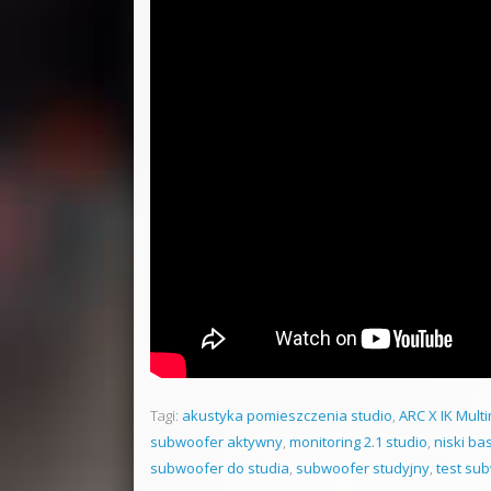
Tagi:
akustyka pomieszczenia studio
,
ARC X IK Mult
subwoofer aktywny
,
monitoring 2.1 studio
,
niski ba
subwoofer do studia
,
subwoofer studyjny
,
test su