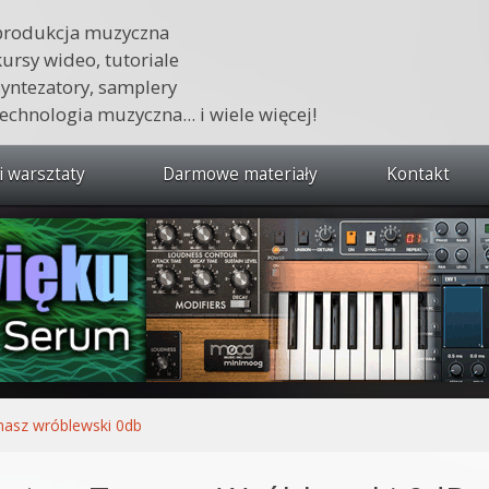
produkcja muzyczna
kursy wideo, tutoriale
syntezatory, samplery
technologia muzyczna... i wiele więcej!
i warsztaty
Darmowe materiały
Kontakt
wszystkie kursy i warsztaty
 dźwięku 🔥
ja muzyczna w praktyce
tudio od podstaw
ja muzyczna od podstaw
asz wróblewski 0db
1 od podstaw