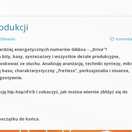
rodukcji
óblewski
komenta
ardziej energetycznych numerów Gibbsa – „Drive”?
ity, basy, syntezatory i wszystkie detale produkcyjne,
ioskować ze słuchu. Analizuję aranżację, techniki syntezy, mik
basu, charakterystyczny „fretless”, perkusjonalia i niuanse,
ugestywnie.
ę hip-hop/d’n’b i zobaczyć, jak można wiernie zbliżyć się do
początku do końca.