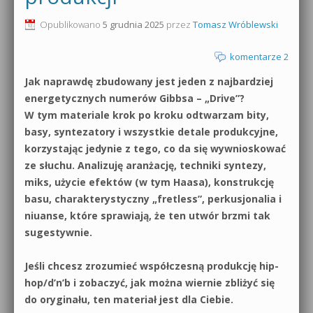
0dB.pl - informacje
Opublikowano
5 grudnia 2025
przez
Tomasz Wróblewski
Produkcja muzyczna od podstaw
Newsletter
komentarze 2
Sylenth1 od podstaw
Jak naprawdę zbudowany jest jeden z najbardziej
Materiały dla mediów
Sound Forge od podstaw
energetycznych numerów Gibbsa – „Drive”?
Archiwum aktualności
W tym materiale krok po kroku odtwarzam bity,
Dubstep z syntezatorem Massive
basy, syntezatory i wszystkie detale produkcyjne,
Polityka prywatności
korzystając jedynie z tego, co da się wywnioskować
Kontakt 5 Kompendium
ze słuchu. Analizuję aranżację, techniki syntezy,
Regulamin
miks, użycie efektów (w tym Haasa), konstrukcję
Pakiety
basu, charakterystyczny „fretless”, perkusjonalia i
Działanie sklepu internetowego
niuanse, które sprawiają, że ten utwór brzmi tak
sugestywnie.
Wyszukiwanie
Jeśli chcesz zrozumieć współczesną produkcję hip-
hop/d’n’b i zobaczyć, jak można wiernie zbliżyć się
do oryginału, ten materiał jest dla Ciebie.