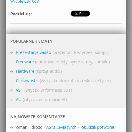
Wróblewski 0dB
Podziel się:
POPULARNE TEMATY
Prezentacje wideo
(prezentacje wtyczek, sampli)
Freeware
(darmowe efekty, syntezatory, sample)
Hardware
(sprzęt audio)
Ciekawostki
(wszystko dookoła muzyki i nie tylko)
VST
(wtyczki w formacie VST)
AU
(wtyczki w formacie AU)
NAJNOWSZE KOMENTARZE
roman i. drozd
-
ASM Leviasynth – obudzili potwora!