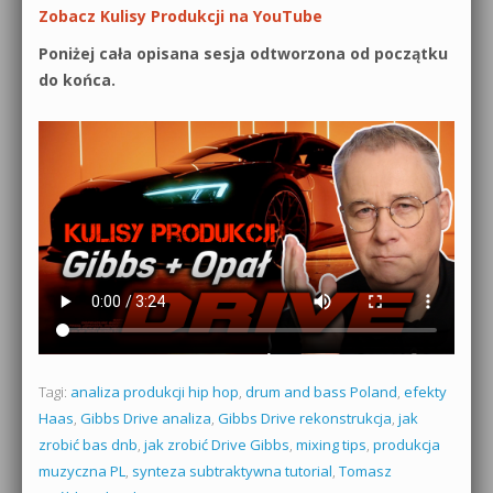
Zobacz Kulisy Produkcji na YouTube
Poniżej cała opisana sesja odtworzona od początku
do końca.
Tagi:
analiza produkcji hip hop
,
drum and bass Poland
,
efekty
Haas
,
Gibbs Drive analiza
,
Gibbs Drive rekonstrukcja
,
jak
zrobić bas dnb
,
jak zrobić Drive Gibbs
,
mixing tips
,
produkcja
muzyczna PL
,
synteza subtraktywna tutorial
,
Tomasz