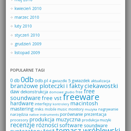
kwiecień 2010
marzec 2010
luty 2010
styczeń 2010
grudzień 2009
listopad 2009
POPULARNE TAGI
0db
0 db
0db.pl
5 gwiazdek
4 gwiazdki
aktualizacja
branżowe ploteczki i fakty
ciekawostki
free
daw
dekonstrukcja
free
domowe studio
freeware
soundware
free vst
macintosh
hardware
interfejsy
kontrolery
mastering
miks
mobile music
monitory
nagrywanie
muzyka
porównanie
prezentacja
narzędzia
native instruments
produkcja muzyczna
procesory
produkcja muzyki
recenzje
różności
software
soundware
tomasz wróblewski
test