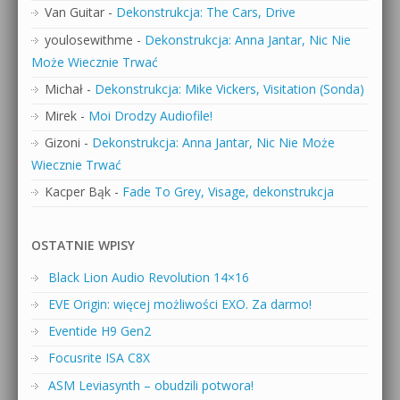
Van Guitar
-
Dekonstrukcja: The Cars, Drive
youlosewithme
-
Dekonstrukcja: Anna Jantar, Nic Nie
Może Wiecznie Trwać
Michał
-
Dekonstrukcja: Mike Vickers, Visitation (Sonda)
Mirek
-
Moi Drodzy Audiofile!
Gizoni
-
Dekonstrukcja: Anna Jantar, Nic Nie Może
Wiecznie Trwać
Kacper Bąk
-
Fade To Grey, Visage, dekonstrukcja
OSTATNIE WPISY
Black Lion Audio Revolution 14×16
EVE Origin: więcej możliwości EXO. Za darmo!
Eventide H9 Gen2
Focusrite ISA C8X
ASM Leviasynth – obudzili potwora!