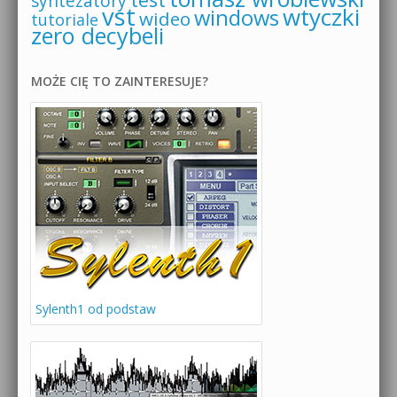
syntezatory
vst
wtyczki
windows
wideo
tutoriale
zero decybeli
MOŻE CIĘ TO ZAINTERESUJE?
Sylenth1 od podstaw