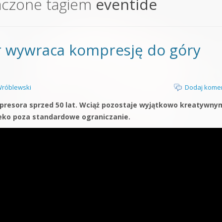
aczone tagiem
eventide
orge od podstaw
 z syntezatorem Massive
r wywraca kompresję do góry
 5 Kompendium
róblewski
Dodaj kome
resora sprzed 50 lat. Wciąż pozostaje wyjątkowo kreatywny
leko poza standardowe ograniczanie.