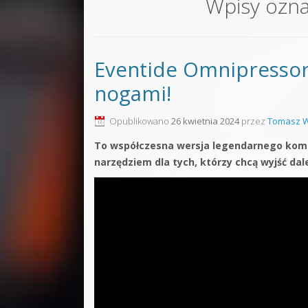
Wpisy ozn
Sound F
Dubstep
Eventide Omnipresso
Kontakt
nogami!
Pakiety
Opublikowano
26 kwietnia 2024
przez
Tomasz W
To współczesna wersja legendarnego komp
narzędziem dla tych, którzy chcą wyjść da