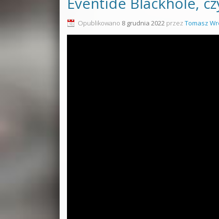
Eventide Blackhole, czy
Opublikowano
8 grudnia 2022
przez
Tomasz Wr