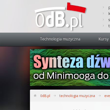
Technologia muzyczna
Kursy 
Zobacz 
Synteza
Produkc
Bitwig S
Produkc
0dB.pl
technologia muzyczna
eve
Sylenth