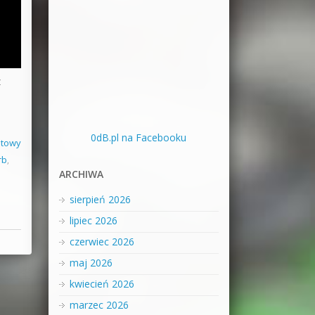
z
0dB.pl na Facebooku
ltowy
rb
,
ARCHIWA
sierpień 2026
lipiec 2026
czerwiec 2026
maj 2026
kwiecień 2026
marzec 2026