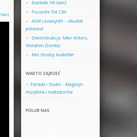
Eventide H9 Gen2
Focusrite ISA C8X
ntarz
ASM Leviasynth – obudzili
potwora!
Dekonstrukcja: Mike Vickers,
Visitation (Sonda)
Moi Drodzy Audiofile!
WARTO ZAJRZEĆ
Estrada i Studio - Magazyn
muzyków i realizatorów
POLUB NAS