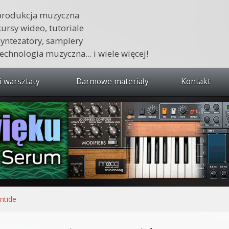
produkcja muzyczna
kursy wideo, tutoriale
syntezatory, samplery
technologia muzyczna... i wiele więcej!
i warsztaty
Darmowe materiały
Kontakt
wszystkie kursy i warsztaty
 dźwięku 🔥
ja muzyczna w praktyce
tudio od podstaw
ja muzyczna od podstaw
ntide
1 od podstaw