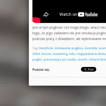
Jest w tym pogłosie coś magicznego, wręcz niez
tego, że jego zadaniem nie jest emulacja pogł
podczas pracy z dźwiękiem, ale wykreowanie inn
Tagi:
blackhole
,
dodawanie pogłosu
,
eventide
,
even
efekt
,
lexicon
,
mastering
,
miks
,
nagrywanie w domu
pogłos
,
prezentacja
,
pro audio
,
reverb
,
richard fact
Podziel się: