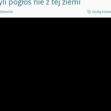
li pogłos nie z tej ziemi
óblewski
Dodaj kome