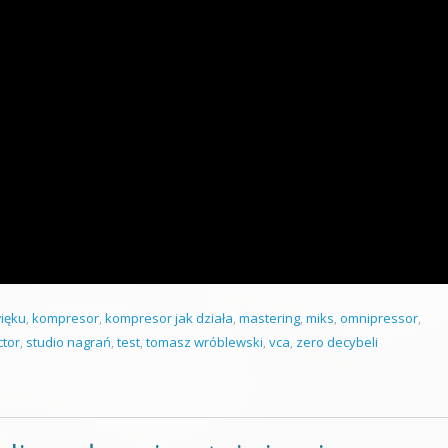
ięku
,
kompresor
,
kompresor jak działa
,
mastering
,
miks
,
omnipressor
,
ctor
,
studio nagrań
,
test
,
tomasz wróblewski
,
vca
,
zero decybeli