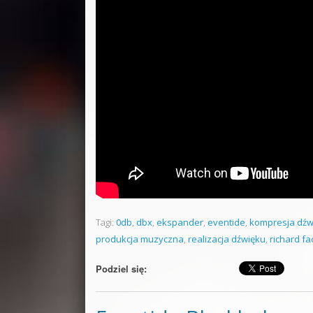
Tagi:
0db
,
dbx
,
ekspander
,
eventide
,
kompresja dźw
produkcja muzyczna
,
realizacja dźwięku
,
richard fa
Podziel się: