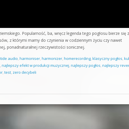
iemskiego. Popularność, ba, wręcz legenda tego pogłosu bierze się 
osów, z którymi mamy do czynienia w codziennym życiu czy nawet
ej, ponadnaturalnej rzeczywistości sonicznej.
tide audio
,
harmoniser
,
harmonizer
,
homerecording
,
klasyczny pogłos
,
ku
,
najlepszy efekt w produkcji muzycznej
,
najlepszy pogłos
,
najlepszy reve
or
,
test
,
zero decybeli