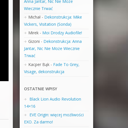
Anna Jantar, Nic Nie Może
Wiecznie Trwać
Michał
-
Dekonstrukcja: Mike
Vickers, Visitation (Sonda)
Mirek
-
Moi Drodzy Audiofile!
Gizoni
-
Dekonstrukcja: Anna
Jantar, Nic Nie Może Wiecznie
Trwać
Kacper Bąk
-
Fade To Grey,
Visage, dekonstrukcja
OSTATNIE WPISY
Black Lion Audio Revolution
14×16
EVE Origin: więcej możliwości
EXO. Za darmo!