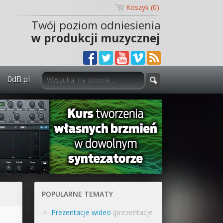
Koszyk (
0
)
Twój poziom odniesienia
w produkcji muzycznej
0dB.pl
0dB.pl - informacje
Newsletter
Materiały dla mediów
Archiwum aktualności
Polityka prywatności
POPULARNE TEMATY
Regulamin
Prezentacje wideo
(prezentacje