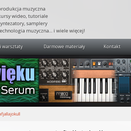
produkcja muzyczna
kursy wideo, tutoriale
syntezatory, samplery
technologia muzyczna... i wiele więcej!
i warsztaty
Darmowe materiały
Kontakt
wszystkie kursy i warsztaty
 dźwięku 🔥
ja muzyczna w praktyce
tudio od podstaw
ja muzyczna od podstaw
fjallajokull
1 od podstaw