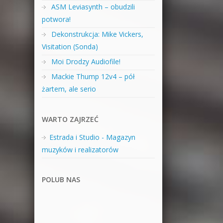
ASM Leviasynth – obudzili
potwora!
Dekonstrukcja: Mike Vickers,
Visitation (Sonda)
Moi Drodzy Audiofile!
Mackie Thump 12v4 – pół
żartem, ale serio
WARTO ZAJRZEĆ
Estrada i Studio - Magazyn
muzyków i realizatorów
POLUB NAS