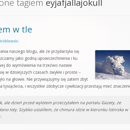
zone tagiem
eyjafjallajokull
orge od podstaw
 z syntezatorem Massive
em w tle
 5 Kompendium
róblewski
ania naszego blogu, ale że przydarzyła się
zczamy jako godną upowszechnienia i ku
iwej do wymówienia na trzeźwo nazwie
się w dzisiejszych czasach zwykłe i proste –
ło na głowie. Nie przywiązujmy się zatem zbyt
 tysiąclecia, i wszystkie zdobycze cywilizacji przestają mieć znaczen
, ale dzień przed wylotem przeczytałem na portalu Gazety, że
łano loty. Szybko ustaliłem, że chmura idzie w kierunku lotniska w
.