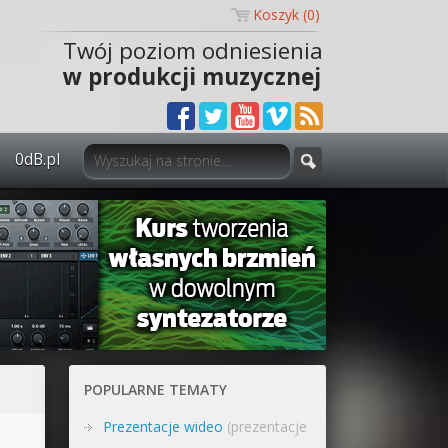
Koszyk (
0
)
Twój poziom odniesienia
w produkcji muzycznej
0dB.pl
0dB.pl - informacje
Newsletter
Materiały dla mediów
Archiwum aktualności
Polityka prywatności
POPULARNE TEMATY
Regulamin
Prezentacje wideo
(prezentacje