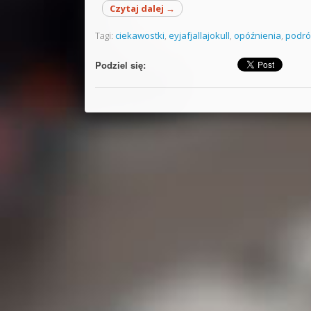
Czytaj dalej
→
Tagi:
ciekawostki
,
eyjafjallajokull
,
opóźnienia
,
podró
Podziel się: