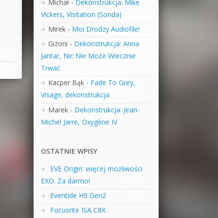
Michał
-
Dekonstrukcja: Mike
Vickers, Visitation (Sonda)
Mirek
-
Moi Drodzy Audiofile!
Gizoni
-
Dekonstrukcja: Anna
Jantar, Nic Nie Może Wiecznie
Trwać
Kacper Bąk
-
Fade To Grey,
Visage, dekonstrukcja
Marek
-
Dekonstrukcja: Jean-
Michel Jarre, Oxygène IV
OSTATNIE WPISY
EVE Origin: więcej możliwości
EXO. Za darmo!
Eventide H9 Gen2
Focusrite ISA C8X