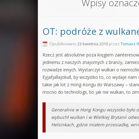
Wpisy oznac
Sound F
Dubstep
OT: podróże z wulkan
Kontakt
Pakiety
Opublikowano
23 kwietnia 2010
przez
Tomasz W
Rzecz jest absolutnie poza kręgiem zainteresow
jednemu z naszych znajomych z branży, zamies
rozwadze innych. Wystarczył wulkan o niemożl
Eyjafjallajokull, by wszystko to, co wydaje nam 
takie jak lot z Hong-Kongu do Warszawy – stanę
mocno do technologii, bo jak nie wulkan, to zima
Generalnie w Hong Kongu wszystko było ok
wybuchł wulkan i w Wielkiej Brytanii odwo
Helsinkach, gdzie miałem przesiadkę, wrrr