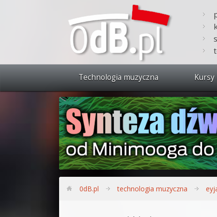
Technologia muzyczna
Kursy 
Zobacz 
Synteza
Produkc
Bitwig S
Produkc
0dB.pl
technologia muzyczna
eyja
Sylenth