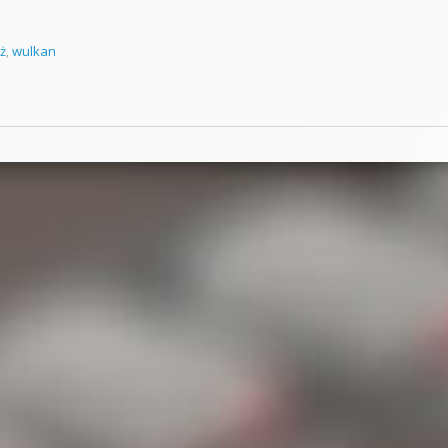
ż
,
wulkan