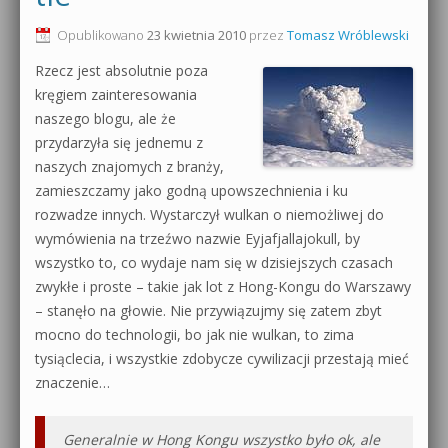
0dB.pl - informacje
Opublikowano
23 kwietnia 2010
przez
Tomasz Wróblewski
Produkcja muzyczna od podstaw
Rzecz jest absolutnie poza
Newsletter
Sylenth1 od podstaw
kręgiem zainteresowania
naszego blogu, ale że
Materiały dla mediów
Sound Forge od podstaw
przydarzyła się jednemu z
Archiwum aktualności
naszych znajomych z branży,
Dubstep z syntezatorem Massive
zamieszczamy jako godną upowszechnienia i ku
Polityka prywatności
rozwadze innych. Wystarczył wulkan o niemożliwej do
Kontakt 5 Kompendium
wymówienia na trzeźwo nazwie Eyjafjallajokull, by
Regulamin
wszystko to, co wydaje nam się w dzisiejszych czasach
Pakiety
zwykłe i proste – takie jak lot z Hong-Kongu do Warszawy
Działanie sklepu internetowego
– stanęło na głowie. Nie przywiązujmy się zatem zbyt
mocno do technologii, bo jak nie wulkan, to zima
Wyszukiwanie
tysiąclecia, i wszystkie zdobycze cywilizacji przestają mieć
znaczenie…
Generalnie w Hong Kongu wszystko było ok, ale