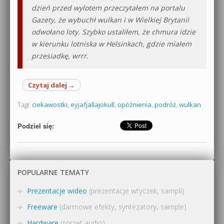
dzień przed wylotem przeczytałem na portalu
Gazety, że wybuchł wulkan i w Wielkiej Brytanii
odwołano loty. Szybko ustaliłem, że chmura idzie
w kierunku lotniska w Helsinkach, gdzie miałem
przesiadkę, wrrr.
Czytaj dalej
→
Tagi:
ciekawostki
,
eyjafjallajokull
,
opóźnienia
,
podróż
,
wulkan
Podziel się:
POPULARNE TEMATY
Prezentacje wideo
(prezentacje wtyczek, sampli)
Freeware
(darmowe efekty, syntezatory, sample)
Hardware
(sprzęt audio)