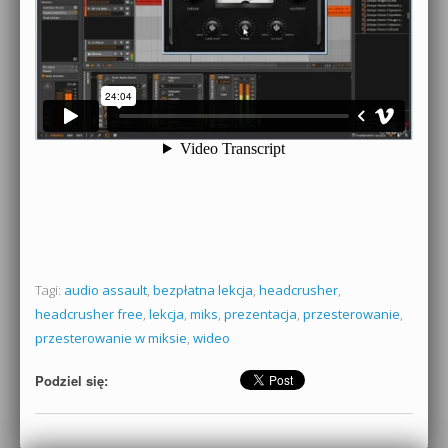
Tagi:
audio assault
,
bezpłatna lekcja
,
headcrusher
,
headcrusher free
,
lekcja
,
miks
,
prezentacja
,
przesterowanie
,
przesterowanie w miksie
,
wideo
Podziel się: