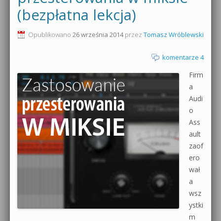
(bezpłatna lekcja)
0dB.pl - informacje
Produkcja muzyczna od podstaw
Opublikowano
26 września 2014
przez
Tomasz Wróblewski
Newsletter
Sylenth1 od podstaw
komentarze 4
Materiały dla mediów
Sound Forge od podstaw
Firm
Archiwum aktualności
a
Dubstep z syntezatorem Massive
Audi
Polityka prywatności
o
Kontakt 5 Kompendium
Ass
Regulamin
Pakiety
ault
zaof
Działanie sklepu internetowego
ero
wał
Wyszukiwanie
a
wsz
ystki
m