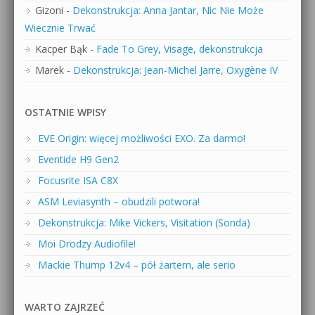
Gizoni
-
Dekonstrukcja: Anna Jantar, Nic Nie Może
Wiecznie Trwać
Kacper Bąk
-
Fade To Grey, Visage, dekonstrukcja
Marek
-
Dekonstrukcja: Jean-Michel Jarre, Oxygène IV
OSTATNIE WPISY
EVE Origin: więcej możliwości EXO. Za darmo!
Eventide H9 Gen2
Focusrite ISA C8X
ASM Leviasynth – obudzili potwora!
Dekonstrukcja: Mike Vickers, Visitation (Sonda)
Moi Drodzy Audiofile!
Mackie Thump 12v4 – pół żartem, ale serio
WARTO ZAJRZEĆ