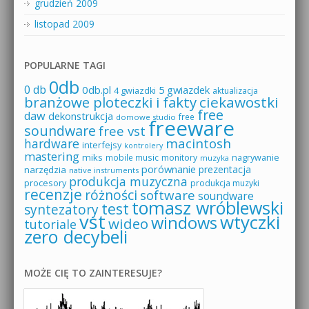
grudzień 2009
listopad 2009
POPULARNE TAGI
0db
0 db
0db.pl
5 gwiazdek
4 gwiazdki
aktualizacja
branżowe ploteczki i fakty
ciekawostki
free
daw
dekonstrukcja
free
domowe studio
freeware
soundware
free vst
macintosh
hardware
interfejsy
kontrolery
mastering
miks
mobile music
monitory
nagrywanie
muzyka
porównanie
prezentacja
narzędzia
native instruments
produkcja muzyczna
procesory
produkcja muzyki
recenzje
różności
software
soundware
tomasz wróblewski
test
syntezatory
vst
wtyczki
windows
wideo
tutoriale
zero decybeli
MOŻE CIĘ TO ZAINTERESUJE?