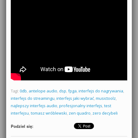
Tagi:
0db
,
antelope audio
,
dsp
,
fpga
,
interfejs do nagrywania
,
interfejs do streamingu
,
interfejs jaki wybrać
,
musictoolz
,
najlepszy interfejs audio
,
profesjonalny interfejs
,
test
interfejsu
,
tomasz wróblewski
,
zen quadro
,
zero decybeli
Podziel się: