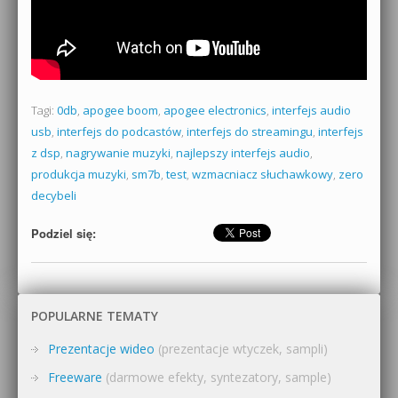
Tagi:
0db
,
apogee boom
,
apogee electronics
,
interfejs audio
usb
,
interfejs do podcastów
,
interfejs do streamingu
,
interfejs
z dsp
,
nagrywanie muzyki
,
najlepszy interfejs audio
,
produkcja muzyki
,
sm7b
,
test
,
wzmacniacz słuchawkowy
,
zero
decybeli
Podziel się:
POPULARNE TEMATY
Prezentacje wideo
(prezentacje wtyczek, sampli)
Freeware
(darmowe efekty, syntezatory, sample)