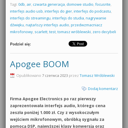
Tagi:
0db
,
air
,
czwarta generacja
,
domowe studio
,
focusrite
,
interfejs audio usb
,
interfejs do gier
,
interfejs do podcastu
,
interfejs do streamingu
,
interfejs do studia
,
nagrywanie
dźwięku
,
najtańszy interfejs audio
,
przedwzmacniacz
mikrofonowy
,
scarlett
,
test
,
tomasz wróblewski
,
zero decybeli
Podziel się:
Apogee BOOM
Opublikowano
7 czerwca 2023
przez
Tomasz Wróblewski
Dodaj komentarz
Firma Apogee Electronics po raz pierwszy
zaprezentowała interfejs audio, którego cena
zeszła poniżej 1.000 zł. Czy z wysokoczułym
wejściem mikrofonowym, obróbką sygnału za
pomocą DSP, najwyższej klasy konwersją oraz