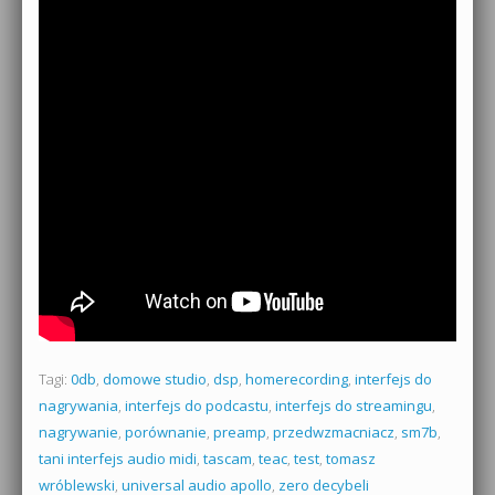
Tagi:
0db
,
domowe studio
,
dsp
,
homerecording
,
interfejs do
nagrywania
,
interfejs do podcastu
,
interfejs do streamingu
,
nagrywanie
,
porównanie
,
preamp
,
przedwzmacniacz
,
sm7b
,
tani interfejs audio midi
,
tascam
,
teac
,
test
,
tomasz
wróblewski
,
universal audio apollo
,
zero decybeli