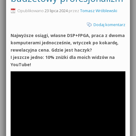
0dB.pl - informacje
Opublikowano
23 lipca 2024
przez
Tomasz Wróblewski
Produkcja muzyczna od podstaw
Newsletter
Dodaj komentarz
Sylenth1 od podstaw
Najwyższe osiągi, własne DSP+FPGA, praca z dwoma
Materiały dla mediów
Sound Forge od podstaw
komputerami jednocześnie, wtyczek po kokardę,
Archiwum aktualności
rewelacyjna cena. Gdzie jest haczyk?
Dubstep z syntezatorem Massive
I jeszcze jedno: 10% zniżki dla moich widzów na
Polityka prywatności
YouTube!
Kontakt 5 Kompendium
Regulamin
Pakiety
Działanie sklepu internetowego
Wyszukiwanie