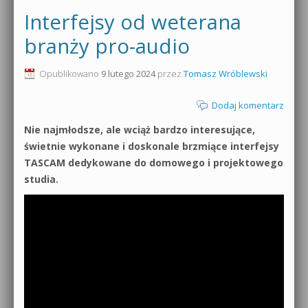
Interfejsy od weterana
branży pro-audio
Opublikowano
9 lutego 2024
przez
Tomasz Wróblewski
Dodaj komentarz
Nie najmłodsze, ale wciąż bardzo interesujące,
świetnie wykonane i doskonale brzmiące interfejsy
TASCAM dedykowane do domowego i projektowego
studia.