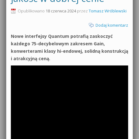
0dB.pl - informacje
Opublikowano
18 czerwca 2024
przez
Tomasz Wróblewski
Produkcja muzyczna od podstaw
Newsletter
Dodaj komentarz
Sylenth1 od podstaw
Nowe interfejsy Quantum potrafią zaskoczyć
Materiały dla mediów
Sound Forge od podstaw
każdego 75-decybelowym zakresem Gain,
Archiwum aktualności
konwerterami klasy hi-endowej, solidną konstrukcją
Dubstep z syntezatorem Massive
i atrakcyjną ceną.
Polityka prywatności
Kontakt 5 Kompendium
Regulamin
Pakiety
Działanie sklepu internetowego
Wyszukiwanie