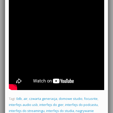
Tagi:
0db
,
air
,
czwarta generacja
,
domowe studio
,
focusrite
,
interfejs audio usb
,
interfejs do gier
,
interfejs do podcastu
,
interfejs do streamingu
,
interfejs do studia
,
nagrywanie