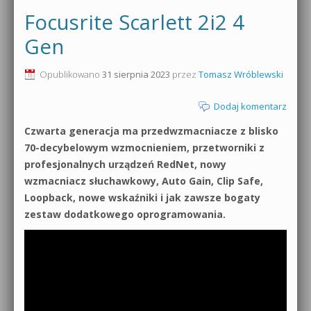
Focusrite Scarlett 2i2 4
Gen
Opublikowano
31 sierpnia 2023
przez
Tomasz Wróblewski
Dodaj komentarz
Czwarta generacja ma przedwzmacniacze z blisko
70-decybelowym wzmocnieniem, przetworniki z
profesjonalnych urządzeń RedNet, nowy
wzmacniacz słuchawkowy, Auto Gain, Clip Safe,
Loopback, nowe wskaźniki i jak zawsze bogaty
zestaw dodatkowego oprogramowania.