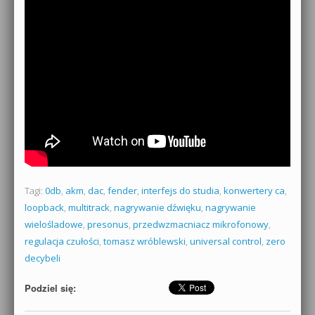
Tagi:
0db
,
akm
,
dac
,
fender
,
interfejs do studia
,
konwertery ca
,
loopback
,
multitrack
,
nagrywanie dźwięku
,
nagrywanie
wielośladowe
,
presonus
,
przedwzmacniacz mikrofonowy
,
regulacja czułości
,
tomasz wróblewski
,
universal control
,
zero
decybeli
Podziel się: