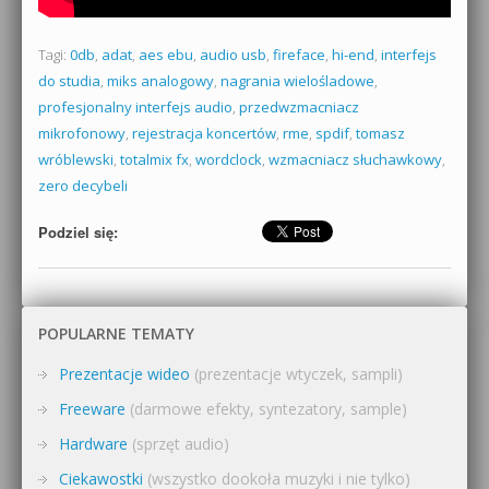
Tagi:
0db
,
adat
,
aes ebu
,
audio usb
,
fireface
,
hi-end
,
interfejs
do studia
,
miks analogowy
,
nagrania wielośladowe
,
profesjonalny interfejs audio
,
przedwzmacniacz
mikrofonowy
,
rejestracja koncertów
,
rme
,
spdif
,
tomasz
wróblewski
,
totalmix fx
,
wordclock
,
wzmacniacz słuchawkowy
,
zero decybeli
Podziel się:
POPULARNE TEMATY
Prezentacje wideo
(prezentacje wtyczek, sampli)
Freeware
(darmowe efekty, syntezatory, sample)
Hardware
(sprzęt audio)
Ciekawostki
(wszystko dookoła muzyki i nie tylko)