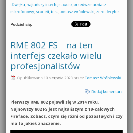
dźwięku
,
najtańszy interfejs audio
,
przedwzmacniacz
mikrofonowy
,
scarlett
,
test
,
tomasz wróblewski
,
zero decybeli
Podziel się:
RME 802 FS – na ten
interfejs czekało wielu
profesjonalistów
Opublikowano
10 sierpnia 2023
przez
Tomasz Wróblewski
Dodaj komentarz
Pierwszy RME 802 pojawił się w 2014 roku.
Najnowszy 802 FS jest najtańszym z 19-calowych
Fireface. Zobacz, czym się różni od pozostałych i czy
ma to jakieś znaczenie.