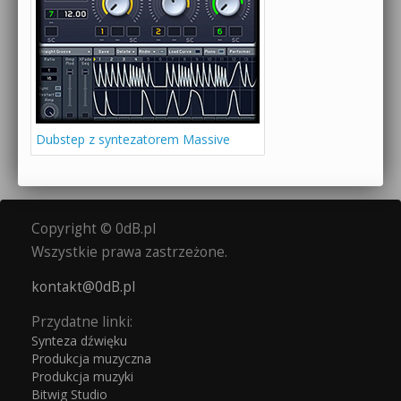
Dubstep z syntezatorem Massive
Copyright © 0dB.pl
Wszystkie prawa zastrzeżone.
kontakt@0dB.pl
Przydatne linki:
Synteza dźwięku
Produkcja muzyczna
Produkcja muzyki
Bitwig Studio