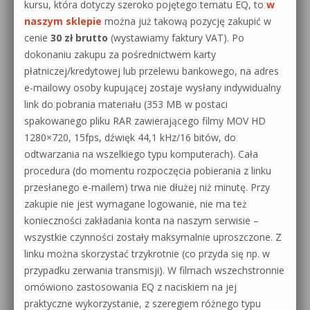
kursu, która dotyczy szeroko pojętego tematu EQ, to
w
naszym sklepie
można już takową pozycję zakupić w
cenie
30 zł brutto
(wystawiamy faktury VAT). Po
dokonaniu zakupu za pośrednictwem karty
płatniczej/kredytowej lub przelewu bankowego, na adres
e-mailowy osoby kupującej zostaje wysłany indywidualny
link do pobrania materiału (353 MB w postaci
spakowanego pliku RAR zawierającego filmy MOV HD
1280×720, 15fps, dźwięk 44,1 kHz/16 bitów, do
odtwarzania na wszelkiego typu komputerach). Cała
procedura (do momentu rozpoczęcia pobierania z linku
przesłanego e-mailem) trwa nie dłużej niż minutę. Przy
zakupie nie jest wymagane logowanie, nie ma też
konieczności zakładania konta na naszym serwisie –
wszystkie czynności zostały maksymalnie uproszczone. Z
linku można skorzystać trzykrotnie (co przyda się np. w
przypadku zerwania transmisji). W filmach wszechstronnie
omówiono zastosowania EQ z naciskiem na jej
praktyczne wykorzystanie, z szeregiem różnego typu