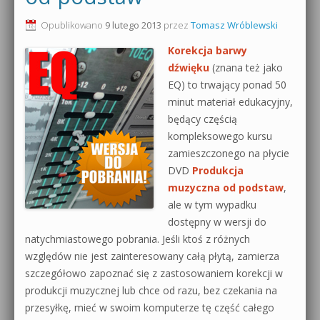
0dB.pl - informacje
Opublikowano
9 lutego 2013
przez
Tomasz Wróblewski
Produkcja muzyczna od podstaw
Korekcja barwy
Newsletter
Sylenth1 od podstaw
dźwięku
(znana też jako
EQ) to trwający ponad 50
Materiały dla mediów
Sound Forge od podstaw
minut materiał edukacyjny,
Archiwum aktualności
będący częścią
Dubstep z syntezatorem Massive
kompleksowego kursu
Polityka prywatności
zamieszczonego na płycie
Kontakt 5 Kompendium
DVD
Produkcja
Regulamin
muzyczna od podstaw
,
Pakiety
ale w tym wypadku
Działanie sklepu internetowego
dostępny w wersji do
natychmiastowego pobrania. Jeśli ktoś z różnych
Wyszukiwanie
względów nie jest zainteresowany całą płytą, zamierza
szczegółowo zapoznać się z zastosowaniem korekcji w
produkcji muzycznej lub chce od razu, bez czekania na
przesyłkę, mieć w swoim komputerze tę część całego