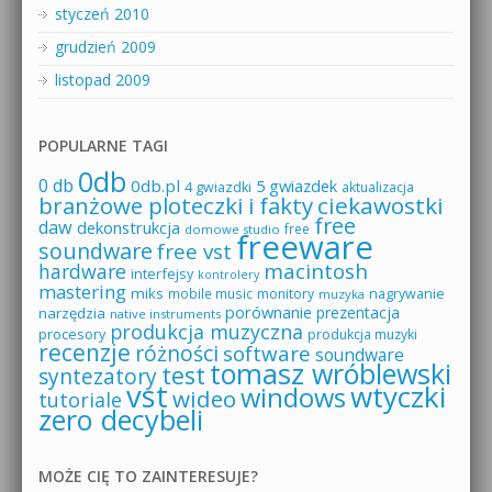
styczeń 2010
grudzień 2009
listopad 2009
POPULARNE TAGI
0db
0 db
0db.pl
5 gwiazdek
4 gwiazdki
aktualizacja
branżowe ploteczki i fakty
ciekawostki
free
daw
dekonstrukcja
free
domowe studio
freeware
soundware
free vst
macintosh
hardware
interfejsy
kontrolery
mastering
miks
mobile music
monitory
nagrywanie
muzyka
porównanie
prezentacja
narzędzia
native instruments
produkcja muzyczna
procesory
produkcja muzyki
recenzje
różności
software
soundware
tomasz wróblewski
test
syntezatory
vst
wtyczki
windows
wideo
tutoriale
zero decybeli
MOŻE CIĘ TO ZAINTERESUJE?