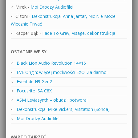
Mirek
-
Moi Drodzy Audiofile!
Gizoni
-
Dekonstrukcja: Anna Jantar, Nic Nie Może
Wiecznie Trwać
Kacper Bąk
-
Fade To Grey, Visage, dekonstrukcja
OSTATNIE WPISY
Black Lion Audio Revolution 14×16
EVE Origin: więcej możliwości EXO. Za darmo!
Eventide H9 Gen2
Focusrite ISA C8X
ASM Leviasynth – obudzili potwora!
Dekonstrukcja: Mike Vickers, Visitation (Sonda)
Moi Drodzy Audiofile!
WARTO ZAJRZEĆ