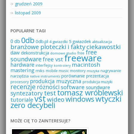
grudzień 2009
listopad 2009
POPULARNE TAGI
0db
0 db
0db.pl
5 gwiazdek
4 gwiazdki
aktualizacja
branżowe ploteczki i fakty
ciekawostki
free
daw
dekonstrukcja
free
domowe studio
freeware
soundware
free vst
macintosh
hardware
interfejsy
kontrolery
mastering
miks
mobile music
monitory
nagrywanie
muzyka
porównanie
prezentacja
narzędzia
native instruments
produkcja muzyczna
procesory
produkcja muzyki
recenzje
różności
software
soundware
tomasz wróblewski
test
syntezatory
vst
wtyczki
windows
wideo
tutoriale
zero decybeli
MOŻE CIĘ TO ZAINTERESUJE?