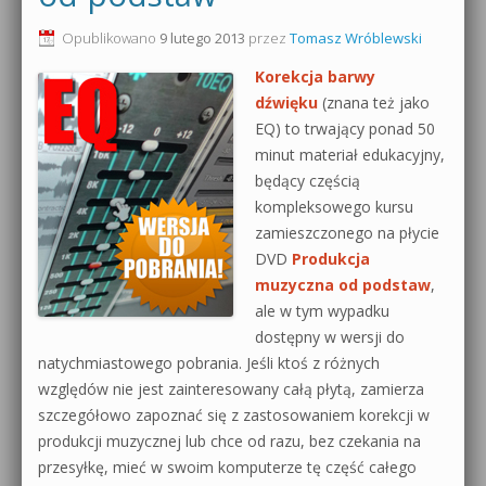
0dB.pl - informacje
Opublikowano
9 lutego 2013
przez
Tomasz Wróblewski
Produkcja muzyczna od podstaw
Korekcja barwy
Newsletter
Sylenth1 od podstaw
dźwięku
(znana też jako
EQ) to trwający ponad 50
Materiały dla mediów
Sound Forge od podstaw
minut materiał edukacyjny,
Archiwum aktualności
będący częścią
Dubstep z syntezatorem Massive
kompleksowego kursu
Polityka prywatności
zamieszczonego na płycie
Kontakt 5 Kompendium
DVD
Produkcja
Regulamin
muzyczna od podstaw
,
Pakiety
ale w tym wypadku
Działanie sklepu internetowego
dostępny w wersji do
natychmiastowego pobrania. Jeśli ktoś z różnych
Wyszukiwanie
względów nie jest zainteresowany całą płytą, zamierza
szczegółowo zapoznać się z zastosowaniem korekcji w
produkcji muzycznej lub chce od razu, bez czekania na
przesyłkę, mieć w swoim komputerze tę część całego