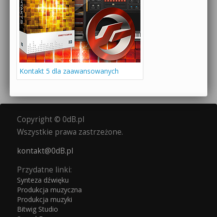
Kontakt 5 dla zaawansowanych
Copyright © 0dB.pl
Wszystkie prawa zastrzeżone.
kontakt@0dB.pl
Przydatne linki:
Synteza dźwięku
Produkcja muzyczna
Produkcja muzyki
Bitwig Studio