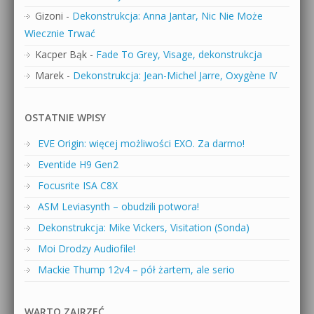
Gizoni
-
Dekonstrukcja: Anna Jantar, Nic Nie Może
Wiecznie Trwać
Kacper Bąk
-
Fade To Grey, Visage, dekonstrukcja
Marek
-
Dekonstrukcja: Jean-Michel Jarre, Oxygène IV
OSTATNIE WPISY
EVE Origin: więcej możliwości EXO. Za darmo!
Eventide H9 Gen2
Focusrite ISA C8X
ASM Leviasynth – obudzili potwora!
Dekonstrukcja: Mike Vickers, Visitation (Sonda)
Moi Drodzy Audiofile!
Mackie Thump 12v4 – pół żartem, ale serio
WARTO ZAJRZEĆ