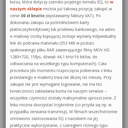
kursu, która dotyczy szeroko pojętego tematu EQ, to
w
naszym sklepie
można już takową pozycję zakupić w
cenie
30 zł brutto
(wystawiamy faktury VAT). Po
dokonaniu zakupu za pośrednictwem karty
płatniczej/kredytowej lub przelewu bankowego, na adres
e-mailowy osoby kupującej zostaje wysłany indywidualny
link do pobrania materiału (353 MB w postaci
spakowanego pliku RAR zawierającego filmy MOV HD
1280×720, 15fps, dźwięk 44,1 kHz/16 bitów, do
odtwarzania na wszelkiego typu komputerach). Cała
procedura (do momentu rozpoczęcia pobierania z linku
przesłanego e-mailem) trwa nie dłużej niż minutę. Przy
zakupie nie jest wymagane logowanie, nie ma też
konieczności zakładania konta na naszym serwisie –
wszystkie czynności zostały maksymalnie uproszczone. Z
linku można skorzystać trzykrotnie (co przyda się np. w
przypadku zerwania transmisji). W filmach wszechstronnie
omówiono zastosowania EQ z naciskiem na jej
praktyczne wykorzystanie, z szeregiem różnego typu