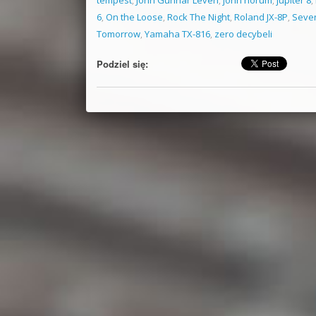
6
,
On the Loose
,
Rock The Night
,
Roland JX-8P
,
Seven
Tomorrow
,
Yamaha TX-816
,
zero decybeli
Podziel się: