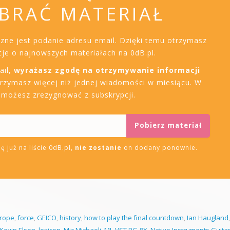
BRAĆ MATERIAŁ
czne jest podanie adresu email. Dzięki temu otrzymasz
je o najnowszych materiałach na 0dB.pl.
ail,
wyrażasz zgodę na otrzymywanie informacji
trzymasz więcej niż jednej wiadomości w miesiącu. W
i możesz zrezygnować z subskrypcji.
ę już na liście 0dB.pl,
nie zostanie
on dodany ponownie.
rope
,
force
,
GEICO
,
history
,
how to play the final countdown
,
Ian Haugland
Kevin Elson
,
lexicon
,
Mic Michaeli
,
ML-VST PG-8X
,
Native Instruments Guitar