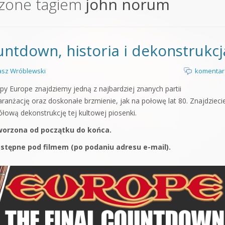
czone tagiem
john norum
orge od podstaw
 z syntezatorem Massive
untdown, historia i dekonstrukcj
 5 Kompendium
sz Wróblewski
komentar
y Europe znajdziemy jedną z najbardziej znanych partii
anżację oraz doskonałe brzmienie, jak na połowę lat 80. Znajdziecie
ową dekonstrukcję tej kultowej piosenki.
tworzona od początku do końca.
ostępne pod filmem (po podaniu adresu e-mail).