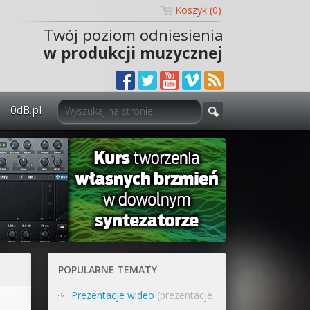
Koszyk (
0
)
Twój poziom odniesienia
w produkcji muzycznej
0dB.pl
0dB.pl - informacje
Newsletter
Materiały dla mediów
Archiwum aktualności
Polityka prywatności
POPULARNE TEMATY
Regulamin
Prezentacje wideo
(prezentacje