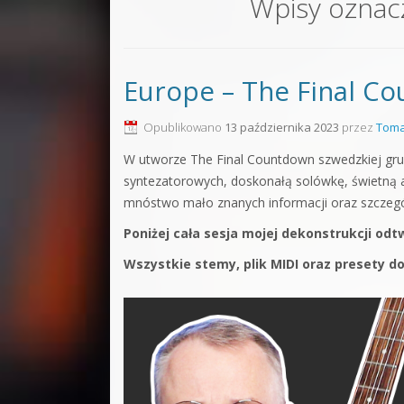
Wpisy ozna
Sound F
Dubstep
Europe – The Final Co
Kontakt
Pakiety
Opublikowano
13 października 2023
przez
Toma
W utworze The Final Countdown szwedzkiej grup
syntezatorowych, doskonałą solówkę, świetną ar
mnóstwo mało znanych informacji oraz szczegół
Poniżej cała sesja mojej dekonstrukcji od
Wszystkie stemy, plik MIDI oraz presety d