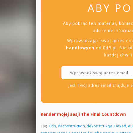
ABY PO
Aby pobrać ten materiał, konie
ode mnie informac
Wprowadzając swój adres em
handlowych
od 0dB.pl. Nie o
każdej chwil
Jeśli Twój adres email znajduje si
Render mojej sesji The Final Countdown
Tagi:
0db
,
deconstruction
,
dekonstrukcja
,
Dexed
,
eu
tempest
,
John Gunnar Levén
,
john norum
,
jupiter 8
,