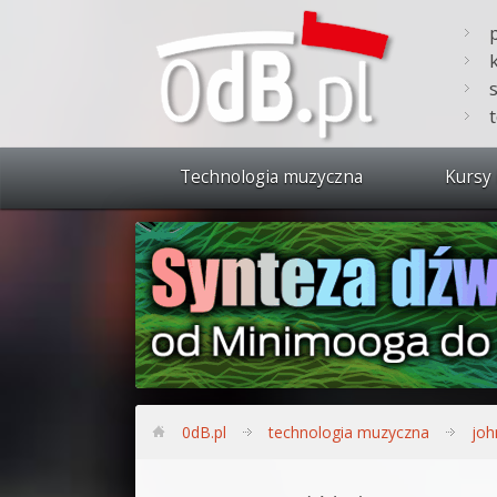
Technologia muzyczna
Kursy 
Zobacz 
Synteza
Produkc
Bitwig S
Produkc
0dB.pl
technologia muzyczna
joh
Sylenth