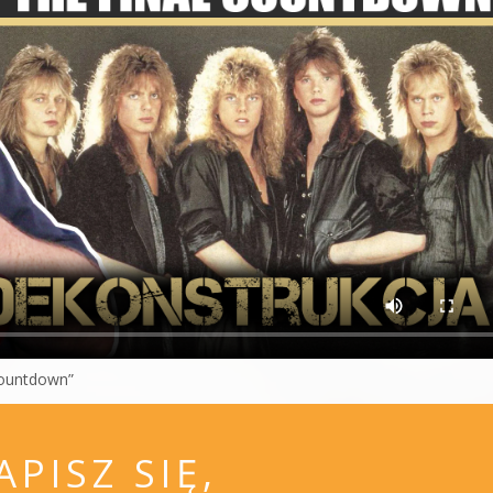
Countdown”
APISZ SIĘ,