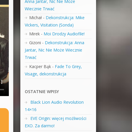
Anna Jantar, Nic Nie Może
Wiecznie Trwać
Michał
-
Dekonstrukcja: Mike
Vickers, Visitation (Sonda)
Mirek
-
Moi Drodzy Audiofile!
Gizoni
-
Dekonstrukcja: Anna
Jantar, Nic Nie Może Wiecznie
Trwać
Kacper Bąk
-
Fade To Grey,
Visage, dekonstrukcja
OSTATNIE WPISY
Black Lion Audio Revolution
14×16
EVE Origin: więcej możliwości
EXO. Za darmo!