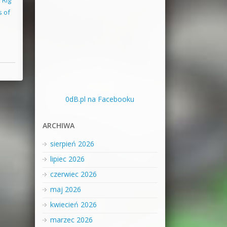
s of
0dB.pl na Facebooku
ARCHIWA
sierpień 2026
lipiec 2026
czerwiec 2026
maj 2026
kwiecień 2026
marzec 2026