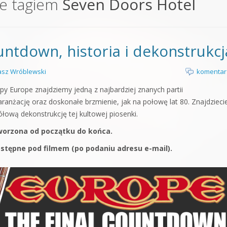
e tagiem
Seven Doors Hotel
orge od podstaw
 z syntezatorem Massive
untdown, historia i dekonstrukcj
 5 Kompendium
sz Wróblewski
komentar
y Europe znajdziemy jedną z najbardziej znanych partii
anżację oraz doskonałe brzmienie, jak na połowę lat 80. Znajdziecie
ową dekonstrukcję tej kultowej piosenki.
tworzona od początku do końca.
ostępne pod filmem (po podaniu adresu e-mail).