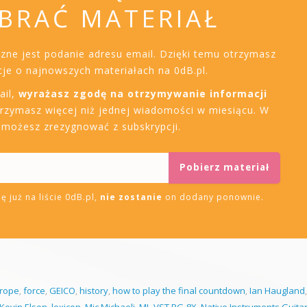
BRAĆ MATERIAŁ
czne jest podanie adresu email. Dzięki temu otrzymasz
je o najnowszych materiałach na 0dB.pl.
ail,
wyrażasz zgodę na otrzymywanie informacji
trzymasz więcej niż jednej wiadomości w miesiącu. W
i możesz zrezygnować z subskrypcji.
ę już na liście 0dB.pl,
nie zostanie
on dodany ponownie.
rope
,
force
,
GEICO
,
history
,
how to play the final countdown
,
Ian Haugland
Kevin Elson
,
lexicon
,
Mic Michaeli
,
ML-VST PG-8X
,
Native Instruments Guitar