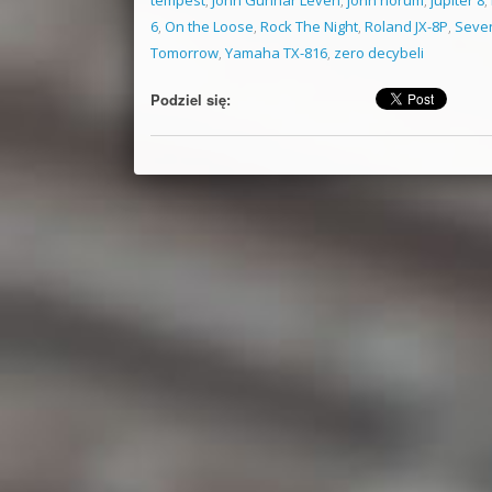
6
,
On the Loose
,
Rock The Night
,
Roland JX-8P
,
Seven
Tomorrow
,
Yamaha TX-816
,
zero decybeli
Podziel się: