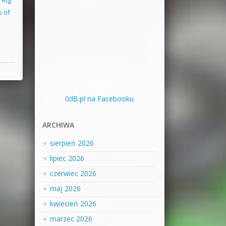
s of
0dB.pl na Facebooku
ARCHIWA
sierpień 2026
lipiec 2026
czerwiec 2026
maj 2026
kwiecień 2026
marzec 2026