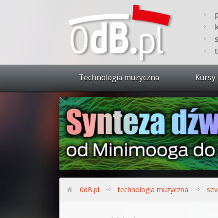
Technologia muzyczna
Kursy 
Zobacz 
Synteza
Produkc
Bitwig S
Produkc
0dB.pl
technologia muzyczna
sev
Sylenth