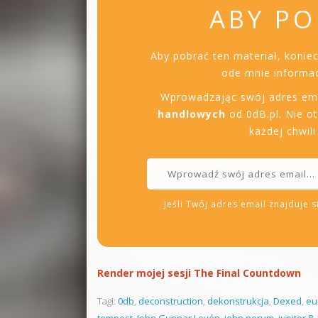
ABY PO
Aby pobrać ten materiał, konie
ode mnie informac
Wprowadzając swój adres em
handlowych
od 0dB.pl. Nie o
każdej chwil
Jeśli Twój adres email znajduje si
Render mojej sesji The Final Countdown
Tagi:
0db
,
deconstruction
,
dekonstrukcja
,
Dexed
,
eu
tempest
,
John Gunnar Levén
,
john norum
,
jupiter 8
,