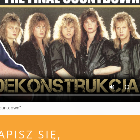
Countdown”
APISZ SIĘ,