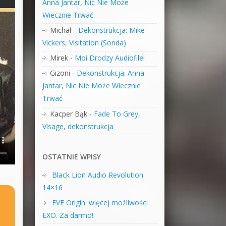
Anna Jantar, Nic Nie Może
Wiecznie Trwać
Michał
-
Dekonstrukcja: Mike
Vickers, Visitation (Sonda)
Mirek
-
Moi Drodzy Audiofile!
Gizoni
-
Dekonstrukcja: Anna
Jantar, Nic Nie Może Wiecznie
Trwać
Kacper Bąk
-
Fade To Grey,
Visage, dekonstrukcja
OSTATNIE WPISY
Black Lion Audio Revolution
14×16
EVE Origin: więcej możliwości
EXO. Za darmo!