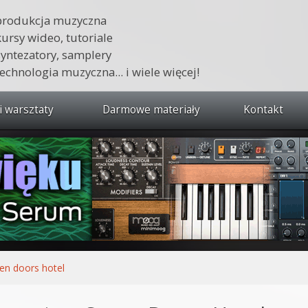
produkcja muzyczna
kursy wideo, tutoriale
syntezatory, samplery
technologia muzyczna... i wiele więcej!
i warsztaty
Darmowe materiały
Kontakt
wszystkie kursy i warsztaty
 dźwięku 🔥
ja muzyczna w praktyce
tudio od podstaw
ja muzyczna od podstaw
en doors hotel
1 od podstaw