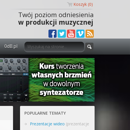
Koszyk (
0
)
Twój poziom odniesienia
w produkcji muzycznej
0dB.pl
0dB.pl - informacje
Newsletter
Materiały dla mediów
Archiwum aktualności
Polityka prywatności
POPULARNE TEMATY
Regulamin
Prezentacje wideo
(prezentacje