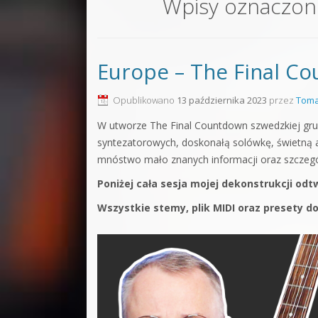
Wpisy oznaczon
Sound F
Dubstep
Europe – The Final Co
Kontakt
Pakiety
Opublikowano
13 października 2023
przez
Toma
W utworze The Final Countdown szwedzkiej grup
syntezatorowych, doskonałą solówkę, świetną ar
mnóstwo mało znanych informacji oraz szczegół
Poniżej cała sesja mojej dekonstrukcji od
Wszystkie stemy, plik MIDI oraz presety d