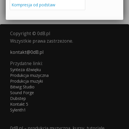
Kompresja od podstaw
Copyright © 0dB.pl
Wszystkie prawa zastrzeżone.
kontakt@0dB.pl
Przydatne linki:
Synteza dźwięku
Produkcja muzyczna
Produkcja muzyki
Bitwig Studio
Sound Forge
Dubstep
Kontakt 5
Sylenth1
0dB.pl – produkcja muzyczna, kursy, tutoriale,