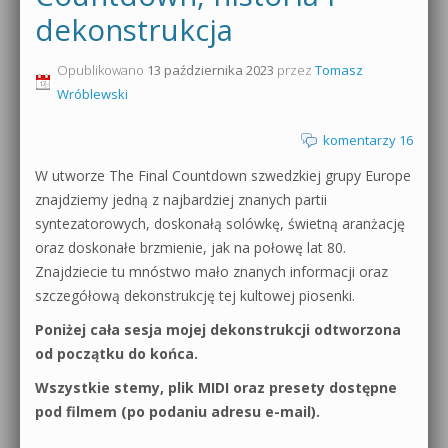
dekonstrukcja
0dB.pl - informacje
Produkcja muzyczna od podstaw
Opublikowano
13 października 2023
przez
Tomasz
Newsletter
Sylenth1 od podstaw
Wróblewski
Materiały dla mediów
Sound Forge od podstaw
komentarzy 16
Archiwum aktualności
W utworze The Final Countdown szwedzkiej grupy Europe
Dubstep z syntezatorem Massive
znajdziemy jedną z najbardziej znanych partii
Polityka prywatności
syntezatorowych, doskonałą solówkę, świetną aranżację
Kontakt 5 Kompendium
oraz doskonałe brzmienie, jak na połowę lat 80.
Regulamin
Pakiety
Znajdziecie tu mnóstwo mało znanych informacji oraz
szczegółową dekonstrukcję tej kultowej piosenki.
Działanie sklepu internetowego
Poniżej cała sesja mojej dekonstrukcji odtworzona
Wyszukiwanie
od początku do końca.
Wszystkie stemy, plik MIDI oraz presety dostępne
pod filmem (po podaniu adresu e-mail).