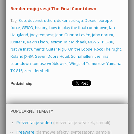
Render mojej sesji The Final Countdown
Tagi:
0db
,
deconstruction
,
dekonstrukcja
,
Dexed
,
europe
,
force
,
GEICO
,
history
,
how to play the final countdown
,
Ian
Haugland
,
joey tempest
,
John Gunnar Levén
,
john norum
,
jupiter 8
,
Kevin Elson
,
lexicon
,
Mic Michaeli
,
ML-VST PG-8X
,
Native Instruments Guitar Rig 6
,
On the Loose
,
Rock The Night
,
Roland JX-8P
,
Seven Doors Hotel
,
Solnahallen
,
the final
countdown
,
tomasz wróblewski
,
Wings of Tomorrow
,
Yamaha
TX-816
,
zero decybeli
Podziel się:
POPULARNE TEMATY
Prezentacje wideo
(prezentacje wtyczek, sampli)
Freeware
(darmowe efekty, syntezatory, sample)