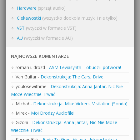
Hardware
(sprzęt audio)
Ciekawostki
(wszystko dookoła muzyki i nie tylko)
VST
(wtyczki w formacie VST)
AU
(wtyczki w formacie AU)
NAJNOWSZE KOMENTARZE
roman i. drozd
-
ASM Leviasynth – obudzili potwora!
Van Guitar
-
Dekonstrukcja: The Cars, Drive
youlosewithme
-
Dekonstrukcja: Anna Jantar, Nic Nie
Może Wiecznie Trwać
Michał
-
Dekonstrukcja: Mike Vickers, Visitation (Sonda)
Mirek
-
Moi Drodzy Audiofile!
Gizoni
-
Dekonstrukcja: Anna Jantar, Nic Nie Może
Wiecznie Trwać
Kacper Bąk
-
Fade To Grey, Visage, dekonstrukcja