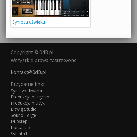
Synteza dźwięku
Copyright © 0dB.pl
Wszystkie prawa zastrzeżone.
kontakt@0dB.pl
Przydatne linki:
Synteza dźwięku
Produkcja muzyczna
Produkcja muzyki
Bitwig Studio
Sound Forge
Dubstep
Kontakt 5
Sylenth1