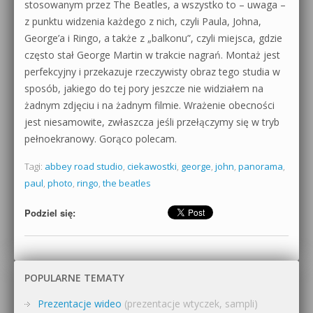
stosowanym przez The Beatles, a wszystko to – uwaga –
z punktu widzenia każdego z nich, czyli Paula, Johna,
George’a i Ringo, a także z „balkonu”, czyli miejsca, gdzie
często stał George Martin w trakcie nagrań. Montaż jest
perfekcyjny i przekazuje rzeczywisty obraz tego studia w
sposób, jakiego do tej pory jeszcze nie widziałem na
żadnym zdjęciu i na żadnym filmie. Wrażenie obecności
jest niesamowite, zwłaszcza jeśli przełączymy się w tryb
pełnoekranowy. Gorąco polecam.
Tagi:
abbey road studio
,
ciekawostki
,
george
,
john
,
panorama
,
paul
,
photo
,
ringo
,
the beatles
Podziel się:
POPULARNE TEMATY
Prezentacje wideo
(prezentacje wtyczek, sampli)