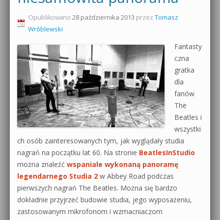
0dB.pl - informacje
Opublikowano
28 października 2013
przez
Tomasz
Produkcja muzyczna od podstaw
Wróblewski
Newsletter
Sylenth1 od podstaw
Fantasty
czna
Materiały dla mediów
Sound Forge od podstaw
gratka
Archiwum aktualności
dla
Dubstep z syntezatorem Massive
fanów
Polityka prywatności
The
Kontakt 5 Kompendium
Beatles i
Regulamin
wszystki
Pakiety
ch osób zainteresowanych tym, jak wyglądały studia
Działanie sklepu internetowego
nagrań na początku lat 60. Na stronie
BeatlesInStudio
można znaleźć
wspaniale wykonaną panoramę
Wyszukiwanie
legendarnego Studia 2
w Abbey Road podczas
pierwszych nagrań The Beatles. Można się bardzo
dokładnie przyjrzeć budowie studia, jego wyposażeniu,
zastosowanym mikrofonom i wzmacniaczom