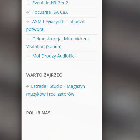
Eventide H9 Gen2
Focusrite ISA C8X
ASM Leviasynth – obudzili
potwora!
Dekonstrukcja: Mike Vickers,
Visitation (Sonda)
Moi Drodzy Audiofile!
WARTO ZAJRZEĆ
Estrada i Studio - Magazyn
muzyków i realizatorów
POLUB NAS