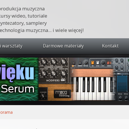
produkcja muzyczna
kursy wideo, tutoriale
syntezatory, samplery
technologia muzyczna... i wiele więcej!
i warsztaty
Darmowe materiały
Kontakt
wszystkie kursy i warsztaty
 dźwięku 🔥
ja muzyczna w praktyce
tudio od podstaw
ja muzyczna od podstaw
norama
1 od podstaw