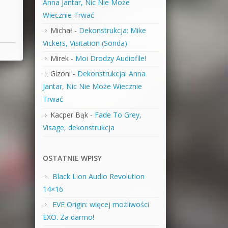
Anna Jantar, Nic Nie Może
Wiecznie Trwać
Michał
-
Dekonstrukcja: Mike
Vickers, Visitation (Sonda)
Mirek
-
Moi Drodzy Audiofile!
Gizoni
-
Dekonstrukcja: Anna
Jantar, Nic Nie Może Wiecznie
Trwać
Kacper Bąk
-
Fade To Grey,
Visage, dekonstrukcja
OSTATNIE WPISY
Black Lion Audio Revolution
14×16
EVE Origin: więcej możliwości
EXO. Za darmo!