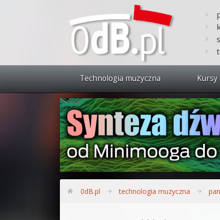
Technologia muzyczna
Kursy 
Zobacz 
Synteza
Produkc
Bitwig S
Produkc
0dB.pl
technologia muzyczna
pa
Sylenth