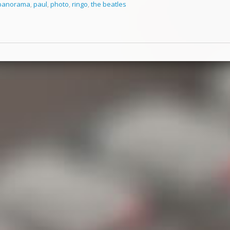
panorama
,
paul
,
photo
,
ringo
,
the beatles