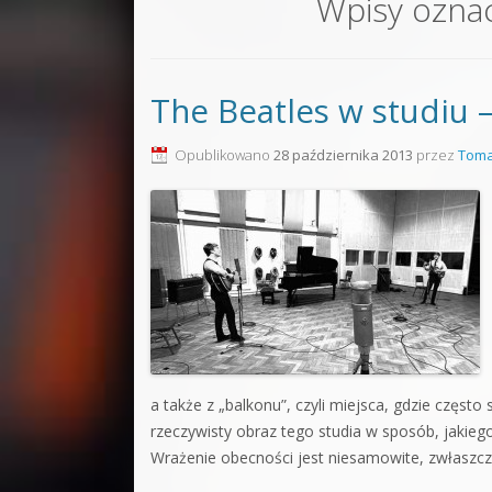
Wpisy ozna
Sound F
Dubstep
The Beatles w studiu
Kontakt
Pakiety
Opublikowano
28 października 2013
przez
Toma
a także z „balkonu”, czyli miejsca, gdzie często
rzeczywisty obraz tego studia w sposób, jakiego
Wrażenie obecności jest niesamowite, zwłaszcz