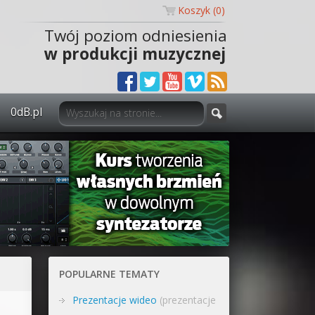
Koszyk (
0
)
Twój poziom odniesienia
w produkcji muzycznej
0dB.pl
0dB.pl - informacje
Newsletter
Materiały dla mediów
Archiwum aktualności
Polityka prywatności
POPULARNE TEMATY
Regulamin
Prezentacje wideo
(prezentacje