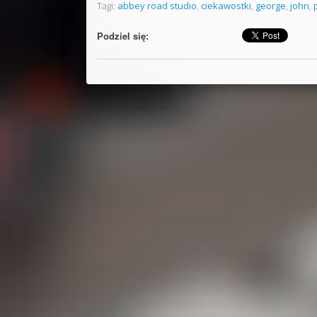
Tagi:
abbey road studio
,
ciekawostki
,
george
,
john
,
Podziel się: