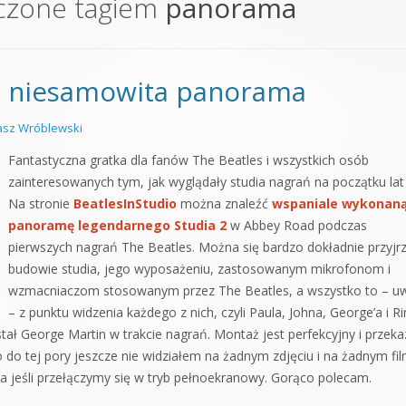
czone tagiem
panorama
orge od podstaw
 z syntezatorem Massive
 – niesamowita panorama
 5 Kompendium
sz Wróblewski
Fantastyczna gratka dla fanów The Beatles i wszystkich osób
zainteresowanych tym, jak wyglądały studia nagrań na początku lat
Na stronie
BeatlesInStudio
można znaleźć
wspaniale wykonan
panoramę legendarnego Studia 2
w Abbey Road podczas
pierwszych nagrań The Beatles. Można się bardzo dokładnie przyjr
budowie studia, jego wyposażeniu, zastosowanym mikrofonom i
wzmacniaczom stosowanym przez The Beatles, a wszystko to – u
– z punktu widzenia każdego z nich, czyli Paula, Johna, George’a i R
 stał George Martin w trakcie nagrań. Montaż jest perfekcyjny i przeka
 do tej pory jeszcze nie widziałem na żadnym zdjęciu i na żadnym fil
a jeśli przełączymy się w tryb pełnoekranowy. Gorąco polecam.