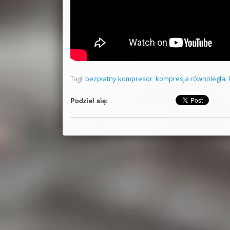
Tagi:
bezpłatny kompresor
,
kompresja równoległa
,
Podziel się: