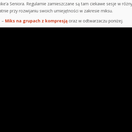
ike’a Seniora. Regularnie zamieszczane są tam ciekawe sesje w różn
atnie przy rozwijaniu swoich umiejętności w zakresie miksu.
l –
Miks na grupach z kompresją
oraz w odtwarzaczu poniżej.