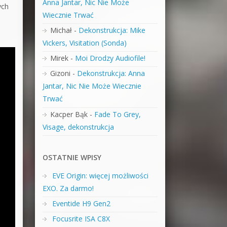
Anna Jantar, Nic Nie Może
ych
Wiecznie Trwać
Michał
-
Dekonstrukcja: Mike
Vickers, Visitation (Sonda)
Mirek
-
Moi Drodzy Audiofile!
Gizoni
-
Dekonstrukcja: Anna
Jantar, Nic Nie Może Wiecznie
Trwać
Kacper Bąk
-
Fade To Grey,
Visage, dekonstrukcja
OSTATNIE WPISY
EVE Origin: więcej możliwości
EXO. Za darmo!
Eventide H9 Gen2
Focusrite ISA C8X