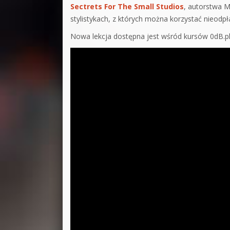
Sectrets For The Small Studios
, autorstwa M
stylistykach, z których można korzystać nieodpł
Nowa lekcja dostępna jest wśród kursów 0dB.p