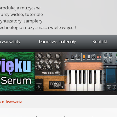
produkcja muzyczna
kursy wideo, tutoriale
syntezatory, samplery
technologia muzyczna... i wiele więcej!
i warsztaty
Darmowe materiały
Kontakt
wszystkie kursy i warsztaty
 dźwięku 🔥
ja muzyczna w praktyce
tudio od podstaw
ja muzyczna od podstaw
s miksowania
1 od podstaw