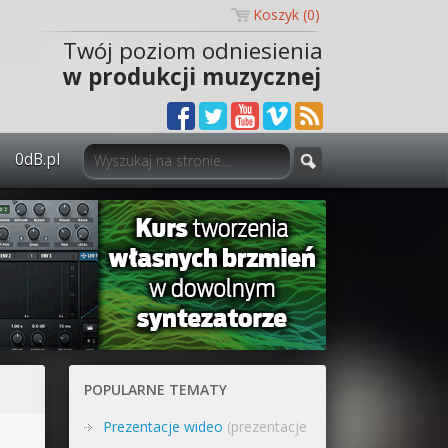
Koszyk (
0
)
Twój poziom odniesienia
w produkcji muzycznej
0dB.pl
0dB.pl - informacje
Newsletter
Materiały dla mediów
Archiwum aktualności
Polityka prywatności
POPULARNE TEMATY
Regulamin
Prezentacje wideo
(prezentacje