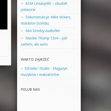
ASM Leviasynth – obudzili
potwora!
Dekonstrukcja: Mike Vickers,
Visitation (Sonda)
Moi Drodzy Audiofile!
Mackie Thump 12v4 – pół
żartem, ale serio
WARTO ZAJRZEĆ
Estrada i Studio - Magazyn
muzyków i realizatorów
POLUB NAS