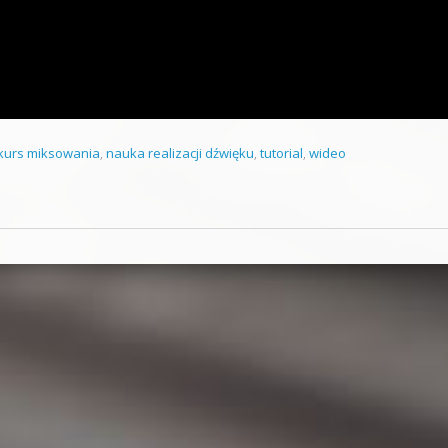
kurs miksowania
,
nauka realizacji dźwięku
,
tutorial
,
wideo