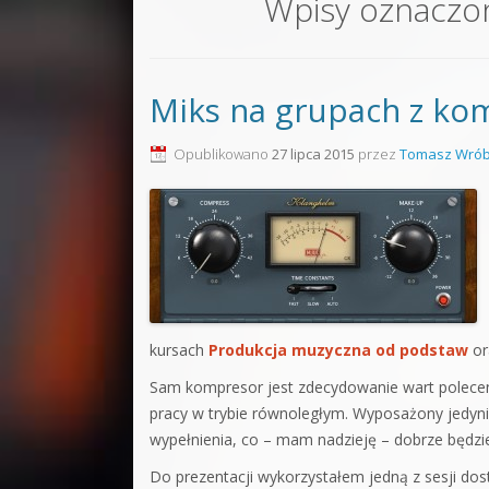
Wpisy oznaczo
Sound F
Dubstep
Miks na grupach z kom
Kontakt
Pakiety
Opublikowano
27 lipca 2015
przez
Tomasz Wrób
kursach
Produkcja muzyczna od podstaw
or
Sam kompresor jest zdecydowanie wart poleceni
pracy w trybie równoległym. Wyposażony jedyni
wypełnienia, co – mam nadzieję – dobrze będzie 
Do prezentacji wykorzystałem jedną z sesji do