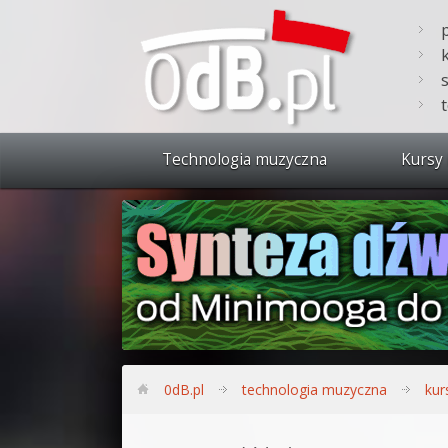
Technologia muzyczna
Kursy 
Zobacz 
Synteza
Produkc
Bitwig S
Produkc
0dB.pl
technologia muzyczna
kur
Sylenth