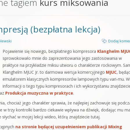
ne tagiem
kurs miksowania
orge od podstaw
 z syntezatorem Massive
presją (bezpłatna lekcja)
 5 Kompendium
lewski
Dodaj kome
Pojawienie się nowego, bezpłatnego kompresora
Klanghelm MJUC
sprowokowało mnie do zaprezentowania jego zastosowania w
praktyce na przykładzie miksu utworu o charakterze rockowym. Sa
Klanghelm MJUC Jr. to darmowa wersja komercyjnego
MJUC
, będą
emulatorem klasycznych kompresorów lampowych typu vari-mu. W
informacji o tego typu kompresorach i ich wykorzystaniu znajdzieci
az
Produkcja muzyczna w praktyce
.
a, chociaż jego charakter sprawia, że najlepiej zachowuje się podcz
e w trzy kontrolki bardzo ciekawie wpływa na dźwięk, dodając mu ma
słychać w mojej lekcji wideo, którą znajdziecie tutaj.
stępnych
na stronie będącej uzupełnieniem publikacji
Mixing