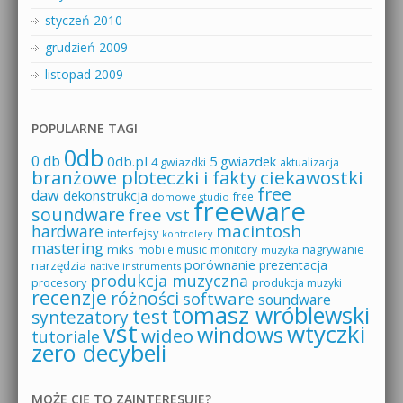
styczeń 2010
grudzień 2009
listopad 2009
POPULARNE TAGI
0db
0 db
0db.pl
5 gwiazdek
4 gwiazdki
aktualizacja
branżowe ploteczki i fakty
ciekawostki
free
daw
dekonstrukcja
free
domowe studio
freeware
soundware
free vst
macintosh
hardware
interfejsy
kontrolery
mastering
miks
mobile music
monitory
nagrywanie
muzyka
porównanie
prezentacja
narzędzia
native instruments
produkcja muzyczna
procesory
produkcja muzyki
recenzje
różności
software
soundware
tomasz wróblewski
test
syntezatory
vst
wtyczki
windows
wideo
tutoriale
zero decybeli
MOŻE CIĘ TO ZAINTERESUJE?