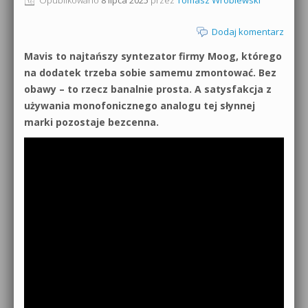
0dB.pl - informacje
Produkcja muzyczna od podstaw
Dodaj komentarz
Newsletter
Mavis to najtańszy syntezator firmy Moog, którego
Sylenth1 od podstaw
na dodatek trzeba sobie samemu zmontować. Bez
Materiały dla mediów
obawy – to rzecz banalnie prosta. A satysfakcja z
Sound Forge od podstaw
używania monofonicznego analogu tej słynnej
Archiwum aktualności
marki pozostaje bezcenna.
Dubstep z syntezatorem Massive
Polityka prywatności
Kontakt 5 Kompendium
Regulamin
Pakiety
Działanie sklepu internetowego
Wyszukiwanie