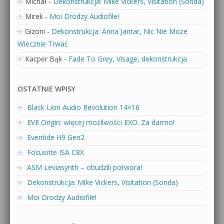
Michał
-
Dekonstrukcja: Mike Vickers, Visitation (Sonda)
Mirek
-
Moi Drodzy Audiofile!
Gizoni
-
Dekonstrukcja: Anna Jantar, Nic Nie Może
Wiecznie Trwać
Kacper Bąk
-
Fade To Grey, Visage, dekonstrukcja
OSTATNIE WPISY
Black Lion Audio Revolution 14×16
EVE Origin: więcej możliwości EXO. Za darmo!
Eventide H9 Gen2
Focusrite ISA C8X
ASM Leviasynth – obudzili potwora!
Dekonstrukcja: Mike Vickers, Visitation (Sonda)
Moi Drodzy Audiofile!