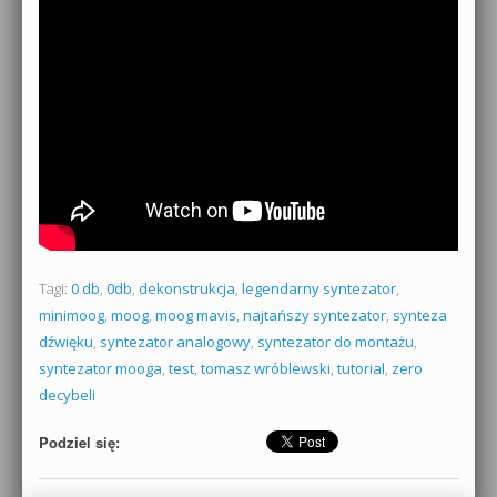
Tagi:
0 db
,
0db
,
dekonstrukcja
,
legendarny syntezator
,
minimoog
,
moog
,
moog mavis
,
najtańszy syntezator
,
synteza
dźwięku
,
syntezator analogowy
,
syntezator do montażu
,
syntezator mooga
,
test
,
tomasz wróblewski
,
tutorial
,
zero
decybeli
Podziel się: