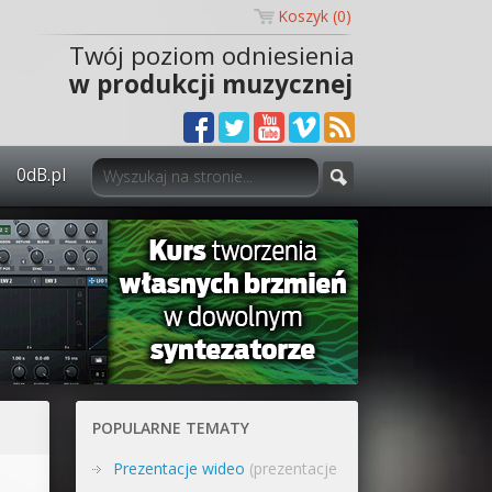
Koszyk (
0
)
Twój poziom odniesienia
w produkcji muzycznej
0dB.pl
0dB.pl - informacje
Newsletter
Materiały dla mediów
Archiwum aktualności
Polityka prywatności
POPULARNE TEMATY
Regulamin
Prezentacje wideo
(prezentacje