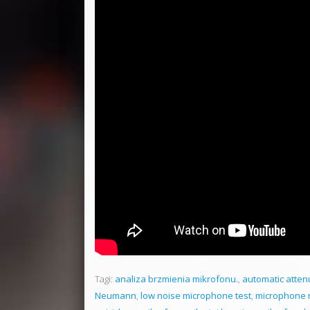
Tagi:
analiza brzmienia mikrofonu.
,
automatic atten
Neumann
,
low noise microphone test
,
microphone n