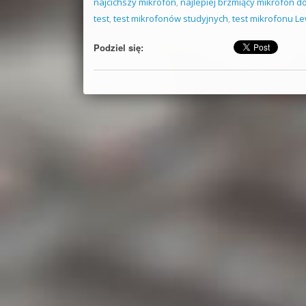
najcichszy mikrofon
,
najlepiej brzmiący mikrofon d
test
,
test mikrofonów studyjnych
,
test mikrofonu Le
Podziel się: