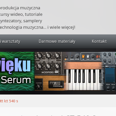
produkcja muzyczna
kursy wideo, tutoriale
syntezatory, samplery
technologia muzyczna... i wiele więcej!
i warsztaty
Darmowe materiały
Kontakt
wszystkie kursy i warsztaty
 dźwięku 🔥
ja muzyczna w praktyce
tudio od podstaw
ja muzyczna od podstaw
itt lct 540 s
1 od podstaw