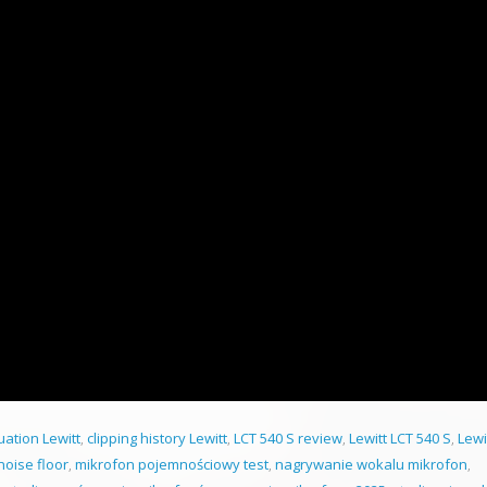
uation Lewitt
,
clipping history Lewitt
,
LCT 540 S review
,
Lewitt LCT 540 S
,
Lewi
oise floor
,
mikrofon pojemnościowy test
,
nagrywanie wokalu mikrofon
,