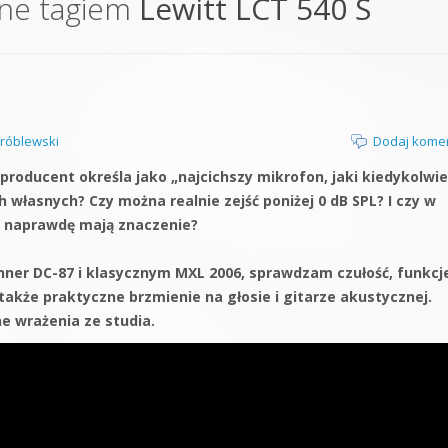
ne tagiem
Lewitt LCT 540 S
orge od podstaw
 z syntezatorem Massive
 5 Kompendium
róblewski
Dodaj kome
 producent określa jako „najcichszy mikrofon, jaki kiedykolwi
własnych? Czy można realnie zejść poniżej 0 dB SPL? I czy w
y naprawdę mają znaczenie?
nner DC-87 i klasycznym MXL 2006, sprawdzam czułość, funkcj
 także praktyczne brzmienie na głosie i gitarze akustycznej.
e wrażenia ze studia.