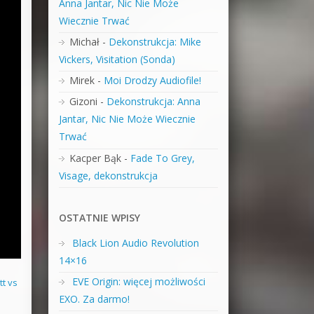
Anna Jantar, Nic Nie Może
Wiecznie Trwać
Michał
-
Dekonstrukcja: Mike
Vickers, Visitation (Sonda)
Mirek
-
Moi Drodzy Audiofile!
Gizoni
-
Dekonstrukcja: Anna
Jantar, Nic Nie Może Wiecznie
Trwać
Kacper Bąk
-
Fade To Grey,
Visage, dekonstrukcja
OSTATNIE WPISY
Black Lion Audio Revolution
14×16
EVE Origin: więcej możliwości
tt vs
EXO. Za darmo!