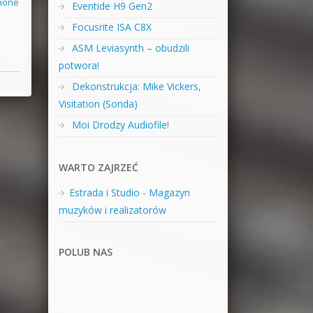
phone
Eventide H9 Gen2
Focusrite ISA C8X
ASM Leviasynth – obudzili
potwora!
Dekonstrukcja: Mike Vickers,
Visitation (Sonda)
Moi Drodzy Audiofile!
WARTO ZAJRZEĆ
Estrada i Studio - Magazyn
muzyków i realizatorów
POLUB NAS