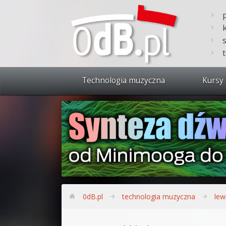
Technologia muzyczna
Kursy 
Zobacz 
Synteza
Produkc
Bitwig S
Produkc
0dB.pl
technologia muzyczna
lew
Sylenth