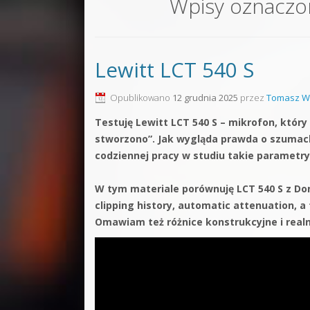
Wpisy oznaczo
Sound F
Dubstep
Lewitt LCT 540 S
Kontakt
Pakiety
Opublikowano
12 grudnia 2025
przez
Tomasz W
Testuję Lewitt LCT 540 S – mikrofon, który
stworzono”. Jak wygląda prawda o szumach 
codziennej pracy w studiu takie parametr
W tym materiale porównuję LCT 540 S z Do
clipping history, automatic attenuation, a
Omawiam też różnice konstrukcyjne i realn