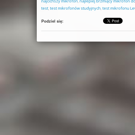
najcichszy mikrofon
,
najlepiej brzmiący mikrofon d
test
,
test mikrofonów studyjnych
,
test mikrofonu Le
Podziel się: