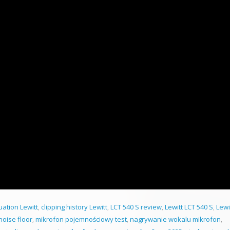
uation Lewitt
,
clipping history Lewitt
,
LCT 540 S review
,
Lewitt LCT 540 S
,
Lewi
oise floor
,
mikrofon pojemnościowy test
,
nagrywanie wokalu mikrofon
,