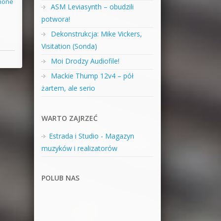
phone
ASM Leviasynth – obudzili
potwora!
Dekonstrukcja: Mike Vickers,
Visitation (Sonda)
Moi Drodzy Audiofile!
Mackie Thump 12v4 – pół
żartem, ale serio
WARTO ZAJRZEĆ
Estrada i Studio - Magazyn
muzyków i realizatorów
POLUB NAS