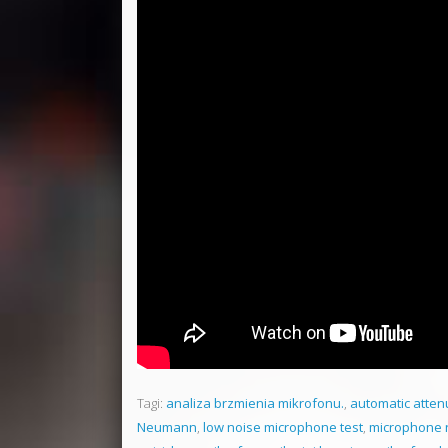
Tagi:
analiza brzmienia mikrofonu.
,
automatic atten
Neumann
,
low noise microphone test
,
microphone n