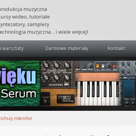
produkcja muzyczna
kursy wideo, tutoriale
syntezatory, samplery
technologia muzyczna... i wiele więcej!
i warsztaty
Darmowe materiały
Kontakt
wszystkie kursy i warsztaty
 dźwięku 🔥
ja muzyczna w praktyce
tudio od podstaw
ja muzyczna od podstaw
cichszy mikrofon
1 od podstaw