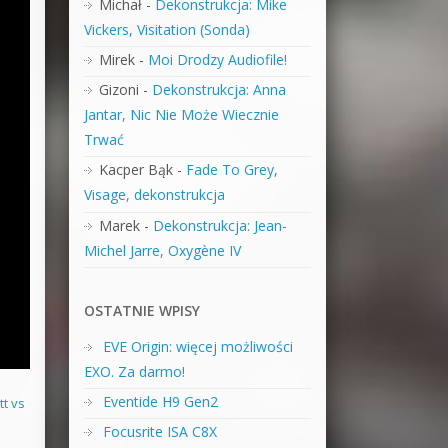
Michał
-
Dekonstrukcja: Mike
Vickers, Visitation (Sonda)
Mirek
-
Moi Drodzy Audiofile!
Gizoni
-
Dekonstrukcja: Anna
Jantar, Nic Nie Może Wiecznie
Trwać
Kacper Bąk
-
Fade To Grey,
Visage, dekonstrukcja
Marek
-
Dekonstrukcja: Jean-
Michel Jarre, Oxygène IV
OSTATNIE WPISY
EVE Origin: więcej możliwości
EXO. Za darmo!
Eventide H9 Gen2
tt vs
Focusrite ISA C8X