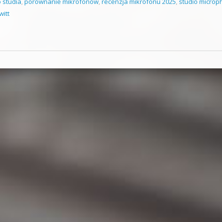
o studia
,
porównanie mikrofonów
,
recenzja mikrofonu 2025
,
studio micro
witt