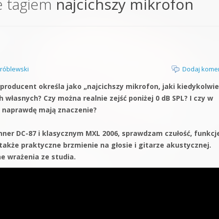
e tagiem
najcichszy mikrofon
orge od podstaw
 z syntezatorem Massive
 5 Kompendium
róblewski
Dodaj kome
 producent określa jako „najcichszy mikrofon, jaki kiedykolwi
własnych? Czy można realnie zejść poniżej 0 dB SPL? I czy w
y naprawdę mają znaczenie?
nner DC-87 i klasycznym MXL 2006, sprawdzam czułość, funkcj
 także praktyczne brzmienie na głosie i gitarze akustycznej.
e wrażenia ze studia.