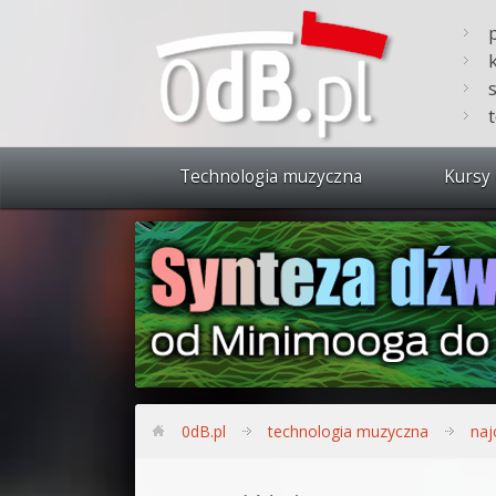
Technologia muzyczna
Kursy 
Zobacz 
Synteza
Produkc
Bitwig S
Produkc
0dB.pl
technologia muzyczna
naj
Sylenth