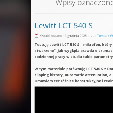
Wpisy oznaczon
Sound F
Dubstep
Lewitt LCT 540 S
Kontakt
Pakiety
Opublikowano
12 grudnia 2025
przez
Tomasz W
Testuję Lewitt LCT 540 S – mikrofon, który
stworzono”. Jak wygląda prawda o szumach 
codziennej pracy w studiu takie parametr
W tym materiale porównuję LCT 540 S z Do
clipping history, automatic attenuation, a
Omawiam też różnice konstrukcyjne i realn