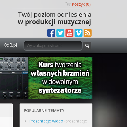
Koszyk (
0
)
Twój poziom odniesienia
w produkcji muzycznej
0dB.pl
0dB.pl - informacje
Newsletter
Materiały dla mediów
Archiwum aktualności
Polityka prywatności
POPULARNE TEMATY
Regulamin
Prezentacje wideo
(prezentacje