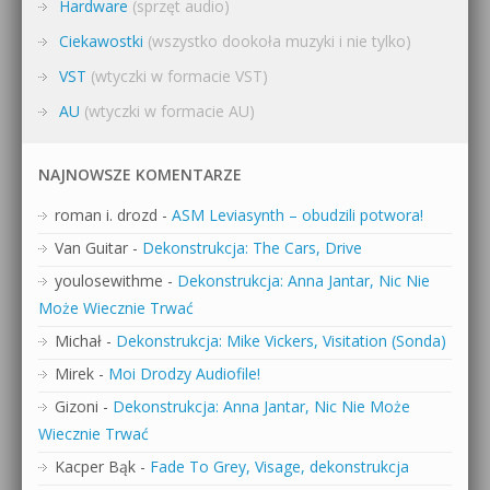
Hardware
(sprzęt audio)
Ciekawostki
(wszystko dookoła muzyki i nie tylko)
VST
(wtyczki w formacie VST)
AU
(wtyczki w formacie AU)
NAJNOWSZE KOMENTARZE
roman i. drozd
-
ASM Leviasynth – obudzili potwora!
Van Guitar
-
Dekonstrukcja: The Cars, Drive
youlosewithme
-
Dekonstrukcja: Anna Jantar, Nic Nie
Może Wiecznie Trwać
Michał
-
Dekonstrukcja: Mike Vickers, Visitation (Sonda)
Mirek
-
Moi Drodzy Audiofile!
Gizoni
-
Dekonstrukcja: Anna Jantar, Nic Nie Może
Wiecznie Trwać
Kacper Bąk
-
Fade To Grey, Visage, dekonstrukcja