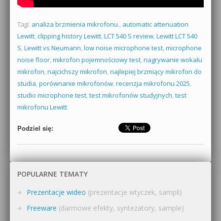
Tagi:
analiza brzmienia mikrofonu.
,
automatic attenuation
Lewitt
,
clipping history Lewitt
,
LCT 540 S review
,
Lewitt LCT 540
S
,
Lewitt vs Neumann
,
low noise microphone test
,
microphone
noise floor
,
mikrofon pojemnościowy test
,
nagrywanie wokalu
mikrofon
,
najcichszy mikrofon
,
najlepiej brzmiący mikrofon do
studia
,
porównanie mikrofonów
,
recenzja mikrofonu 2025
,
studio microphone test
,
test mikrofonów studyjnych
,
test
mikrofonu Lewitt
Podziel się:
POPULARNE TEMATY
Prezentacje wideo
(prezentacje wtyczek, sampli)
Freeware
(darmowe efekty, syntezatory, sample)