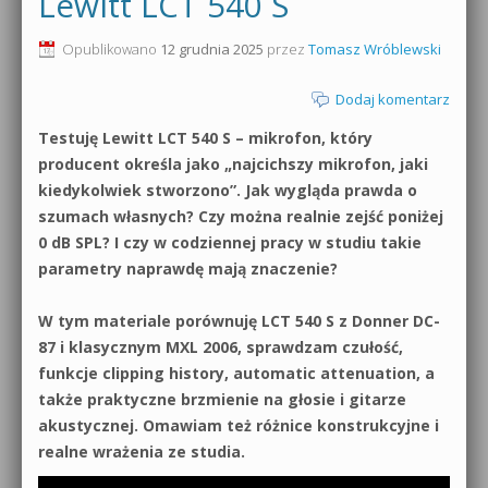
Lewitt LCT 540 S
0dB.pl - informacje
Produkcja muzyczna od podstaw
Opublikowano
12 grudnia 2025
przez
Tomasz Wróblewski
Newsletter
Sylenth1 od podstaw
Dodaj komentarz
Materiały dla mediów
Testuję Lewitt LCT 540 S – mikrofon, który
Sound Forge od podstaw
producent określa jako „najcichszy mikrofon, jaki
Archiwum aktualności
kiedykolwiek stworzono”. Jak wygląda prawda o
Dubstep z syntezatorem Massive
szumach własnych? Czy można realnie zejść poniżej
Polityka prywatności
0 dB SPL? I czy w codziennej pracy w studiu takie
Kontakt 5 Kompendium
parametry naprawdę mają znaczenie?
Regulamin
Pakiety
W tym materiale porównuję LCT 540 S z Donner DC-
Działanie sklepu internetowego
87 i klasycznym MXL 2006, sprawdzam czułość,
funkcje clipping history, automatic attenuation, a
Wyszukiwanie
także praktyczne brzmienie na głosie i gitarze
akustycznej. Omawiam też różnice konstrukcyjne i
realne wrażenia ze studia.