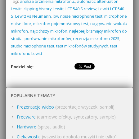
Tagi:
analiza brzmienia mikrofonu.
,
automatic attenuation
Lewitt
,
clipping history Lewitt
,
LCT 540 S review
,
Lewitt LCT 540
S
,
Lewitt vs Neumann
,
low noise microphone test
,
microphone
noise floor
,
mikrofon pojemnościowy test
,
nagrywanie wokalu
mikrofon
,
najcichszy mikrofon
,
najlepiej brzmiący mikrofon do
studia
,
porównanie mikrofonów
,
recenzja mikrofonu 2025
,
studio microphone test
,
test mikrofonów studyjnych
,
test
mikrofonu Lewitt
Podziel się:
POPULARNE TEMATY
Prezentacje wideo
(prezentacje wtyczek, sampli)
Freeware
(darmowe efekty, syntezatory, sample)
Hardware
(sprzęt audio)
Ciekawostki
(wszystko dookoła muzyki i nie tylko)