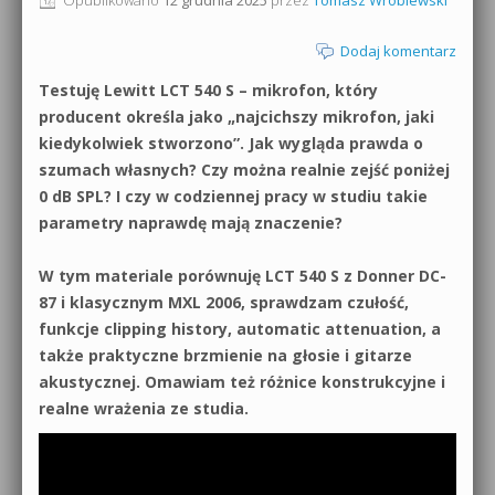
0dB.pl - informacje
Produkcja muzyczna od podstaw
Dodaj komentarz
Newsletter
Testuję Lewitt LCT 540 S – mikrofon, który
Sylenth1 od podstaw
producent określa jako „najcichszy mikrofon, jaki
Materiały dla mediów
kiedykolwiek stworzono”. Jak wygląda prawda o
Sound Forge od podstaw
szumach własnych? Czy można realnie zejść poniżej
Archiwum aktualności
0 dB SPL? I czy w codziennej pracy w studiu takie
Dubstep z syntezatorem Massive
parametry naprawdę mają znaczenie?
Polityka prywatności
Kontakt 5 Kompendium
W tym materiale porównuję LCT 540 S z Donner DC-
Regulamin
Pakiety
87 i klasycznym MXL 2006, sprawdzam czułość,
funkcje clipping history, automatic attenuation, a
Działanie sklepu internetowego
także praktyczne brzmienie na głosie i gitarze
Wyszukiwanie
akustycznej. Omawiam też różnice konstrukcyjne i
realne wrażenia ze studia.