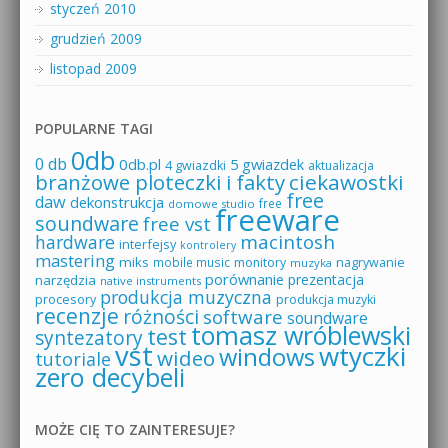
styczeń 2010
grudzień 2009
listopad 2009
POPULARNE TAGI
0db
0 db
0db.pl
5 gwiazdek
4 gwiazdki
aktualizacja
branżowe ploteczki i fakty
ciekawostki
free
daw
dekonstrukcja
free
domowe studio
freeware
soundware
free vst
macintosh
hardware
interfejsy
kontrolery
mastering
miks
mobile music
monitory
nagrywanie
muzyka
porównanie
prezentacja
narzędzia
native instruments
produkcja muzyczna
procesory
produkcja muzyki
recenzje
różności
software
soundware
tomasz wróblewski
test
syntezatory
vst
wtyczki
windows
wideo
tutoriale
zero decybeli
MOŻE CIĘ TO ZAINTERESUJE?