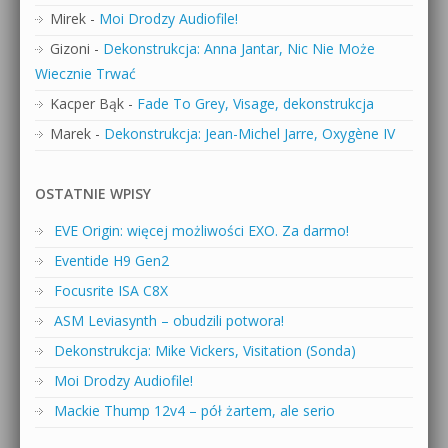
Mirek
-
Moi Drodzy Audiofile!
Gizoni
-
Dekonstrukcja: Anna Jantar, Nic Nie Może
Wiecznie Trwać
Kacper Bąk
-
Fade To Grey, Visage, dekonstrukcja
Marek
-
Dekonstrukcja: Jean-Michel Jarre, Oxygène IV
OSTATNIE WPISY
EVE Origin: więcej możliwości EXO. Za darmo!
Eventide H9 Gen2
Focusrite ISA C8X
ASM Leviasynth – obudzili potwora!
Dekonstrukcja: Mike Vickers, Visitation (Sonda)
Moi Drodzy Audiofile!
Mackie Thump 12v4 – pół żartem, ale serio