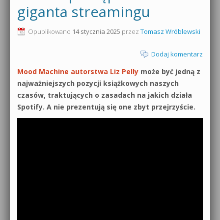
giganta streamingu
0dB.pl - informacje
Produkcja muzyczna od podstaw
Opublikowano
14 stycznia 2025
przez
Tomasz Wróblewski
Newsletter
Sylenth1 od podstaw
Dodaj komentarz
Materiały dla mediów
Sound Forge od podstaw
Mood Machine autorstwa Liz Pelly
może być jedną z
Archiwum aktualności
najważniejszych pozycji książkowych naszych
Dubstep z syntezatorem Massive
czasów, traktujących o zasadach na jakich działa
Polityka prywatności
Spotify. A nie prezentują się one zbyt przejrzyście.
Kontakt 5 Kompendium
Regulamin
Pakiety
Działanie sklepu internetowego
Wyszukiwanie