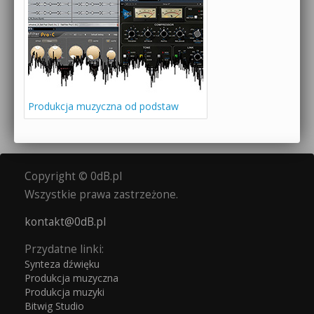
Produkcja muzyczna od podstaw
Copyright © 0dB.pl
Wszystkie prawa zastrzeżone.
kontakt@0dB.pl
Przydatne linki:
Synteza dźwięku
Produkcja muzyczna
Produkcja muzyki
Bitwig Studio