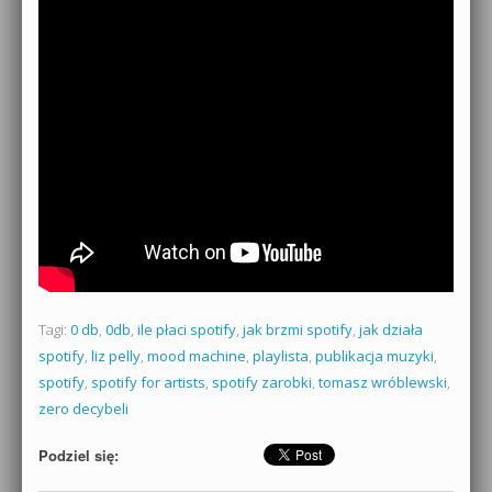
Tagi:
0 db
,
0db
,
ile płaci spotify
,
jak brzmi spotify
,
jak działa
spotify
,
liz pelly
,
mood machine
,
playlista
,
publikacja muzyki
,
spotify
,
spotify for artists
,
spotify zarobki
,
tomasz wróblewski
,
zero decybeli
Podziel się: