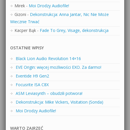
Mirek
-
Moi Drodzy Audiofile!
Gizoni
-
Dekonstrukcja: Anna Jantar, Nic Nie Może
Wiecznie Trwać
Kacper Bąk
-
Fade To Grey, Visage, dekonstrukcja
OSTATNIE WPISY
Black Lion Audio Revolution 14×16
EVE Origin: więcej możliwości EXO. Za darmo!
Eventide H9 Gen2
Focusrite ISA C8X
ASM Leviasynth – obudzili potwora!
Dekonstrukcja: Mike Vickers, Visitation (Sonda)
Moi Drodzy Audiofile!
WARTO ZAJRZEĆ