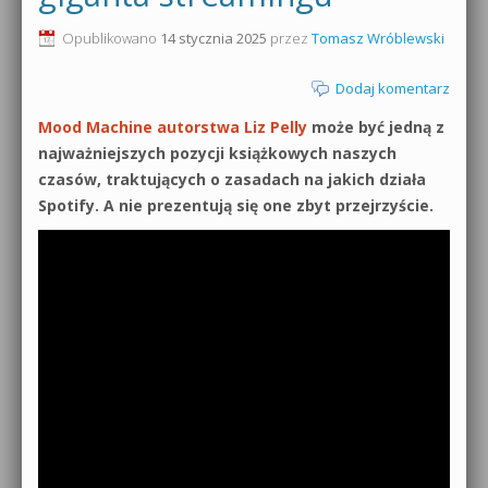
0dB.pl - informacje
Opublikowano
14 stycznia 2025
przez
Tomasz Wróblewski
Produkcja muzyczna od podstaw
Newsletter
Dodaj komentarz
Sylenth1 od podstaw
Mood Machine autorstwa Liz Pelly
może być jedną z
Materiały dla mediów
Sound Forge od podstaw
najważniejszych pozycji książkowych naszych
Archiwum aktualności
czasów, traktujących o zasadach na jakich działa
Dubstep z syntezatorem Massive
Spotify. A nie prezentują się one zbyt przejrzyście.
Polityka prywatności
Kontakt 5 Kompendium
Regulamin
Pakiety
Działanie sklepu internetowego
Wyszukiwanie