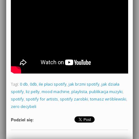
Tagi:
0 db
,
0db
,
ile płaci spotify
,
jak brzmi spotify
,
jak działa
spotify
,
liz pelly
,
mood machine
,
playlista
,
publikacja muzyki
,
spotify
,
spotify for artists
,
spotify zarobki
,
tomasz wróblewski
,
zero decybeli
Podziel się: