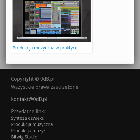
Produkcja muzyczna w praktyce
Copyright © 0dB.pl
Wszystkie prawa zastrzeżone.
kontakt@0dB.pl
Przydatne linki:
Synteza dźwięku
Produkcja muzyczna
Produkcja muzyki
Bitwig Studio