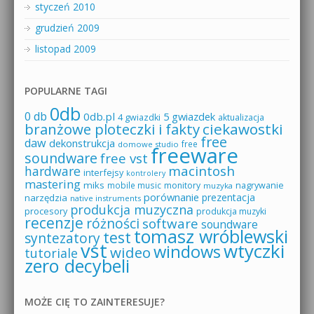
styczeń 2010
grudzień 2009
listopad 2009
POPULARNE TAGI
0db
0 db
0db.pl
5 gwiazdek
4 gwiazdki
aktualizacja
branżowe ploteczki i fakty
ciekawostki
free
daw
dekonstrukcja
free
domowe studio
freeware
soundware
free vst
macintosh
hardware
interfejsy
kontrolery
mastering
miks
mobile music
monitory
nagrywanie
muzyka
porównanie
prezentacja
narzędzia
native instruments
produkcja muzyczna
procesory
produkcja muzyki
recenzje
różności
software
soundware
tomasz wróblewski
test
syntezatory
vst
wtyczki
windows
wideo
tutoriale
zero decybeli
MOŻE CIĘ TO ZAINTERESUJE?