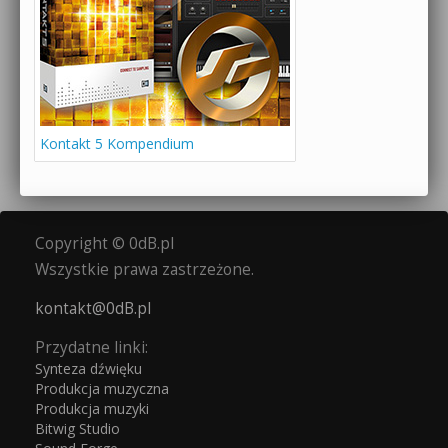
Kontakt 5 Kompendium
Copyright © 0dB.pl
Wszystkie prawa zastrzeżone.
kontakt@0dB.pl
Przydatne linki:
Synteza dźwięku
Produkcja muzyczna
Produkcja muzyki
Bitwig Studio