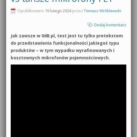
0dB.pl - informacje
Opublikowano
19 lutego 2024
przez
Tomasz Wróblewski
Produkcja muzyczna od podstaw
Newsletter
Dodaj komentarz
Sylenth1 od podstaw
Jak zawsze w 0dB.pl, test jest tu tylko pretekstem
Materiały dla mediów
Sound Forge od podstaw
do przedstawienia funkcjonalności jakiegoś typu
Archiwum aktualności
produktów – w tym wypadku wyrafinowanych i
Dubstep z syntezatorem Massive
kosztownych mikrofonów pojemnościowych.
Polityka prywatności
Kontakt 5 Kompendium
Regulamin
Pakiety
Działanie sklepu internetowego
Wyszukiwanie