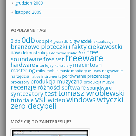
grudzień 2009
listopad 2009
POPULARNE TAGI
0db
0 db
0db.pl
5 gwiazdek
4 gwiazdki
aktualizacja
branżowe ploteczki i fakty
ciekawostki
free
daw
dekonstrukcja
free
domowe studio
freeware
soundware
free vst
macintosh
hardware
interfejsy
kontrolery
mastering
miks
mobile music
monitory
nagrywanie
muzyka
porównanie
prezentacja
narzędzia
native instruments
produkcja muzyczna
procesory
produkcja muzyki
recenzje
różności
software
soundware
tomasz wróblewski
test
syntezatory
vst
wtyczki
windows
wideo
tutoriale
zero decybeli
MOŻE CIĘ TO ZAINTERESUJE?