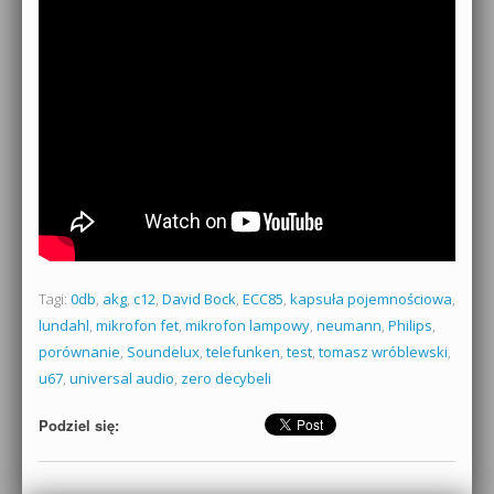
Tagi:
0db
,
akg
,
c12
,
David Bock
,
ECC85
,
kapsuła pojemnościowa
,
lundahl
,
mikrofon fet
,
mikrofon lampowy
,
neumann
,
Philips
,
porównanie
,
Soundelux
,
telefunken
,
test
,
tomasz wróblewski
,
u67
,
universal audio
,
zero decybeli
Podziel się: