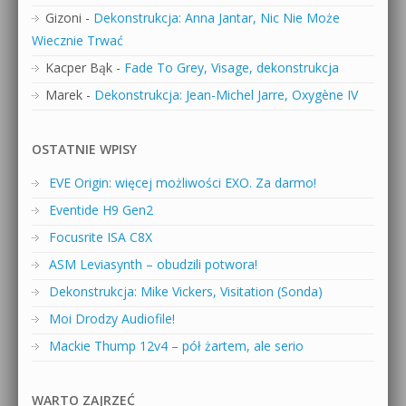
Gizoni
-
Dekonstrukcja: Anna Jantar, Nic Nie Może
Wiecznie Trwać
Kacper Bąk
-
Fade To Grey, Visage, dekonstrukcja
Marek
-
Dekonstrukcja: Jean-Michel Jarre, Oxygène IV
OSTATNIE WPISY
EVE Origin: więcej możliwości EXO. Za darmo!
Eventide H9 Gen2
Focusrite ISA C8X
ASM Leviasynth – obudzili potwora!
Dekonstrukcja: Mike Vickers, Visitation (Sonda)
Moi Drodzy Audiofile!
Mackie Thump 12v4 – pół żartem, ale serio
WARTO ZAJRZEĆ