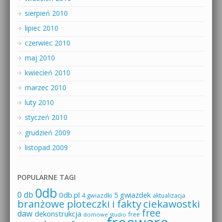
sierpień 2010
lipiec 2010
czerwiec 2010
maj 2010
kwiecień 2010
marzec 2010
luty 2010
styczeń 2010
grudzień 2009
listopad 2009
POPULARNE TAGI
0db
0 db
0db.pl
5 gwiazdek
4 gwiazdki
aktualizacja
branżowe ploteczki i fakty
ciekawostki
free
daw
dekonstrukcja
free
domowe studio