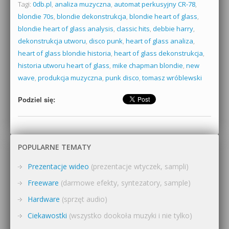
Tagi:
0db.pl
,
analiza muzyczna
,
automat perkusyjny CR-78
,
blondie 70s
,
blondie dekonstrukcja
,
blondie heart of glass
,
blondie heart of glass analysis
,
classic hits
,
debbie harry
,
dekonstrukcja utworu
,
disco punk
,
heart of glass analiza
,
heart of glass blondie historia
,
heart of glass dekonstrukcja
,
historia utworu heart of glass
,
mike chapman blondie
,
new
wave
,
produkcja muzyczna
,
punk disco
,
tomasz wróblewski
Podziel się:
POPULARNE TEMATY
Prezentacje wideo
(prezentacje wtyczek, sampli)
Freeware
(darmowe efekty, syntezatory, sample)
Hardware
(sprzęt audio)
Ciekawostki
(wszystko dookoła muzyki i nie tylko)