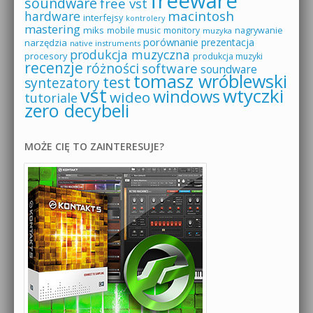
freeware
soundware
free vst
macintosh
hardware
interfejsy
kontrolery
mastering
miks
mobile music
monitory
nagrywanie
muzyka
porównanie
prezentacja
narzędzia
native instruments
produkcja muzyczna
procesory
produkcja muzyki
recenzje
różności
software
soundware
tomasz wróblewski
test
syntezatory
vst
wtyczki
windows
wideo
tutoriale
zero decybeli
MOŻE CIĘ TO ZAINTERESUJE?