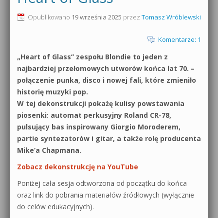
0dB.pl - informacje
Opublikowano
19 września 2025
przez
Tomasz Wróblewski
Produkcja muzyczna od podstaw
Newsletter
Komentarze: 1
Sylenth1 od podstaw
„Heart of Glass” zespołu Blondie to jeden z
Materiały dla mediów
Sound Forge od podstaw
najbardziej przełomowych utworów końca lat 70. –
Archiwum aktualności
połączenie punka, disco i nowej fali, które zmieniło
Dubstep z syntezatorem Massive
historię muzyki pop.
Polityka prywatności
W tej dekonstrukcji pokażę kulisy powstawania
Kontakt 5 Kompendium
piosenki: automat perkusyjny Roland CR-78,
Regulamin
pulsujący bas inspirowany Giorgio Moroderem,
Pakiety
partie syntezatorów i gitar, a także rolę producenta
Działanie sklepu internetowego
Mike’a Chapmana.
Zobacz dekonstrukcję na YouTube
Wyszukiwanie
Poniżej cała sesja odtworzona od początku do końca
oraz link do pobrania materiałów źródłowych (wyłącznie
do celów edukacyjnych).