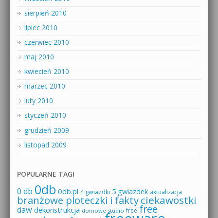
sierpień 2010
lipiec 2010
czerwiec 2010
maj 2010
kwiecień 2010
marzec 2010
luty 2010
styczeń 2010
grudzień 2009
listopad 2009
POPULARNE TAGI
0db
0 db
0db.pl
5 gwiazdek
4 gwiazdki
aktualizacja
branżowe ploteczki i fakty
ciekawostki
free
daw
dekonstrukcja
free
domowe studio