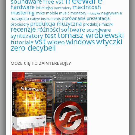
freeware
soundware
free vst
macintosh
hardware
interfejsy
kontrolery
mastering
miks
mobile music
monitory
nagrywanie
muzyka
porównanie
prezentacja
narzędzia
native instruments
produkcja muzyczna
procesory
produkcja muzyki
recenzje
różności
software
soundware
tomasz wróblewski
test
syntezatory
vst
wtyczki
windows
wideo
tutoriale
zero decybeli
MOŻE CIĘ TO ZAINTERESUJE?