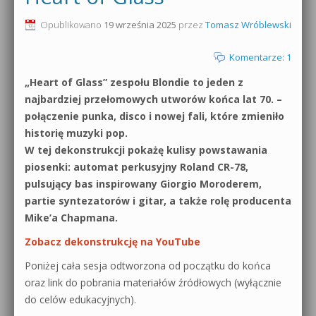
0dB.pl - informacje
Opublikowano
19 września 2025
przez
Tomasz Wróblewski
Produkcja muzyczna od podstaw
Newsletter
Komentarze: 1
Sylenth1 od podstaw
„Heart of Glass” zespołu Blondie to jeden z
Materiały dla mediów
Sound Forge od podstaw
najbardziej przełomowych utworów końca lat 70. –
Archiwum aktualności
połączenie punka, disco i nowej fali, które zmieniło
Dubstep z syntezatorem Massive
historię muzyki pop.
Polityka prywatności
W tej dekonstrukcji pokażę kulisy powstawania
Kontakt 5 Kompendium
piosenki: automat perkusyjny Roland CR-78,
Regulamin
pulsujący bas inspirowany Giorgio Moroderem,
Pakiety
partie syntezatorów i gitar, a także rolę producenta
Działanie sklepu internetowego
Mike’a Chapmana.
Zobacz dekonstrukcję na YouTube
Wyszukiwanie
Poniżej cała sesja odtworzona od początku do końca
oraz link do pobrania materiałów źródłowych (wyłącznie
do celów edukacyjnych).