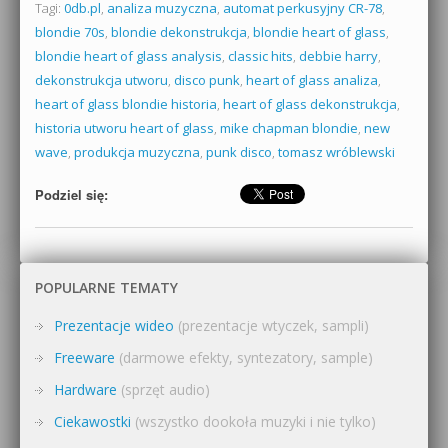
Tagi:
0db.pl
,
analiza muzyczna
,
automat perkusyjny CR-78
,
blondie 70s
,
blondie dekonstrukcja
,
blondie heart of glass
,
blondie heart of glass analysis
,
classic hits
,
debbie harry
,
dekonstrukcja utworu
,
disco punk
,
heart of glass analiza
,
heart of glass blondie historia
,
heart of glass dekonstrukcja
,
historia utworu heart of glass
,
mike chapman blondie
,
new
wave
,
produkcja muzyczna
,
punk disco
,
tomasz wróblewski
Podziel się:
POPULARNE TEMATY
Prezentacje wideo
(prezentacje wtyczek, sampli)
Freeware
(darmowe efekty, syntezatory, sample)
Hardware
(sprzęt audio)
Ciekawostki
(wszystko dookoła muzyki i nie tylko)